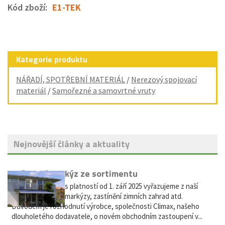
Kód zboží:
E1-TEK
Kategorie produktu
NÁŘADÍ, SPOTŘEBNÍ MATERIÁL
/
Nerezový spojovací
materiál
/
Samořezné a samovrtné vruty
Nejnovější články a aktuality
Vyřazení markýz ze sortimentu
Vážení zákazníci, s platností od 1. září 2025 vyřazujeme z naší
nabídky výsuvné markýzy, zastínění zimních zahrad atd.
Důvodem je rozhodnutí výrobce, společnosti Climax, našeho
dlouholetého dodavatele, o novém obchodním zastoupení v...