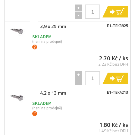
+
KO
-
3,9 x 25 mm
E1-
TEK3925
SKLADEM
(není na prodejně)
2.70 Kč
/ ks
2.23 Kč bez DPH
+
KO
-
4,2 x 13 mm
E1-
TEK4213
SKLADEM
(není na prodejně)
1.80 Kč
/ ks
1.49 Kč bez DPH