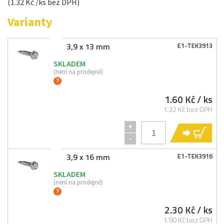
(1.32 Kč /ks bez DPH)
Varianty
3,9 x 13 mm
E1-
TEK3913
SKLADEM
(není na prodejně)
1.60 Kč
/ ks
1.32 Kč bez DPH
+
KO
-
3,9 x 16 mm
E1-
TEK3916
SKLADEM
(není na prodejně)
2.30 Kč
/ ks
1.90 Kč bez DPH