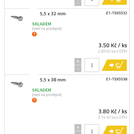
-
5,5 x 32 mm
E1-
TEK5532
SKLADEM
(není na prodejně)
3.50 Kč
/ ks
2.89 Kč bez DPH
+
KO
-
5,5 x 38 mm
E1-
TEK5538
SKLADEM
(není na prodejně)
3.80 Kč
/ ks
3.14 Kč bez DPH
+
KO