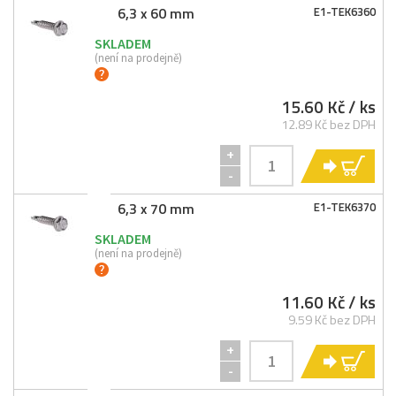
6,3 x 60 mm
E1-
TEK6360
SKLADEM
(není na prodejně)
15.60 Kč
/ ks
12.89 Kč bez DPH
+
KO
-
6,3 x 70 mm
E1-
TEK6370
SKLADEM
(není na prodejně)
11.60 Kč
/ ks
9.59 Kč bez DPH
+
KO
-