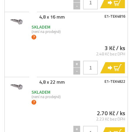
KO
-
4,8 x 16 mm
E1-
TEK4816
SKLADEM
(není na prodejně)
3 Kč
/ ks
2.48 Kč bez DPH
+
KO
-
4,8 x 22 mm
E1-
TEK4822
SKLADEM
(není na prodejně)
2.70 Kč
/ ks
2.23 Kč bez DPH
+