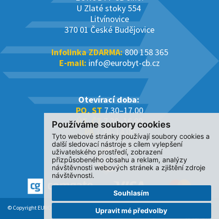
U Zlaté stoky 554
Litvínovice
370 01 České Budějovice
Infolinka ZDARMA:
800 158 365
E-mail:
info@eurobyt-cb.cz
Otevírací doba:
PO, ST
7.30–17.00
ÚT, ČT
7.30–16.00
Používáme soubory cookies
PÁ
7.30–14.00
Tyto webové stránky používají soubory cookies a
další sledovací nástroje s cílem vylepšení
uživatelského prostředí, zobrazení
přizpůsobeného obsahu a reklam, analýzy
návštěvnosti webových stránek a zjištění zdroje
návštěvnosti.
Souhlasím
© Copyright EUROBYT CB s.r.o. 2017-2026. All Rights Reserved.
Upravit mé předvolby