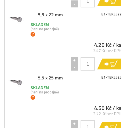
KO
-
5,5 x 22 mm
E1-
TEK5522
SKLADEM
(není na prodejně)
4.20 Kč
/ ks
3.47 Kč bez DPH
+
KO
-
5,5 x 25 mm
E1-
TEK5525
SKLADEM
(není na prodejně)
4.50 Kč
/ ks
3.72 Kč bez DPH
+
KO