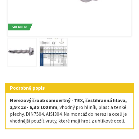
SKLADEM
Podrobný popis
Nerezový šroub samovrtný - TEX, šestihranná hlava,
3,9 x 13
-
6,3 x 100 mm
, vhodný pro hliník, plast a tenké
plechy, DIN7504, AISI304. Na montáž do nerezi a oceli je
vhodnější použít vruty, které mají hrot z uhlíkové oceli.