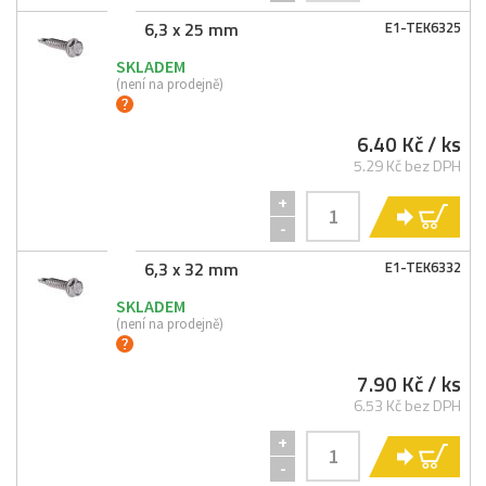
6,3 x 25 mm
E1-
TEK6325
SKLADEM
(není na prodejně)
6.40 Kč
/ ks
5.29 Kč bez DPH
+
KO
-
6,3 x 32 mm
E1-
TEK6332
SKLADEM
(není na prodejně)
7.90 Kč
/ ks
6.53 Kč bez DPH
+
KO
-