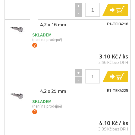
+
KO
-
4,2 x 16 mm
E1-
TEK4216
SKLADEM
(není na prodejně)
3.10 Kč
/ ks
2.56 Kč bez DPH
+
KO
-
4,2 x 25 mm
E1-
TEK4225
SKLADEM
(není na prodejně)
4.10 Kč
/ ks
3.39 Kč bez DPH