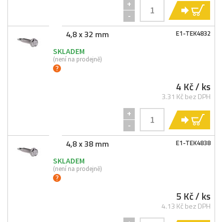
+
KO
-
4,8 x 32 mm
E1-
TEK4832
SKLADEM
(není na prodejně)
4 Kč
/ ks
3.31 Kč bez DPH
+
KO
-
4,8 x 38 mm
E1-
TEK4838
SKLADEM
(není na prodejně)
5 Kč
/ ks
4.13 Kč bez DPH