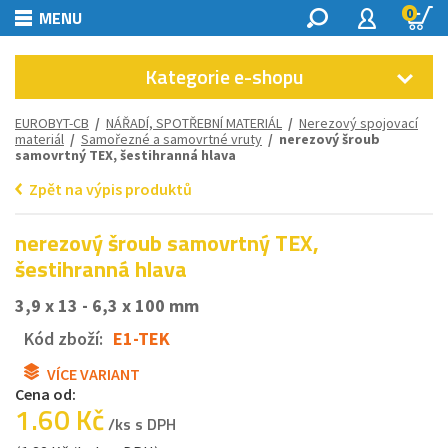
0
MENU
Kategorie e-shopu
EUROBYT-CB
/
NÁŘADÍ, SPOTŘEBNÍ MATERIÁL
/
Nerezový spojovací
materiál
/
Samořezné a samovrtné vruty
/ nerezový šroub
samovrtný TEX, šestihranná hlava
Zpět na výpis produktů
nerezový šroub samovrtný TEX,
šestihranná hlava
3,9 x 13 - 6,3 x 100 mm
Kód zboží:
E1-TEK
VÍCE VARIANT
Cena od:
1.60 Kč
/ks s DPH