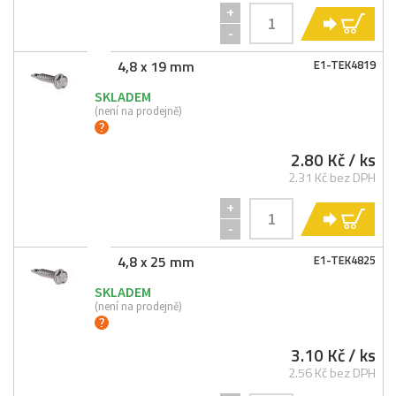
+
KO
-
4,8 x 19 mm
E1-
TEK4819
SKLADEM
(není na prodejně)
2.80 Kč
/ ks
2.31 Kč bez DPH
+
KO
-
4,8 x 25 mm
E1-
TEK4825
SKLADEM
(není na prodejně)
3.10 Kč
/ ks
2.56 Kč bez DPH