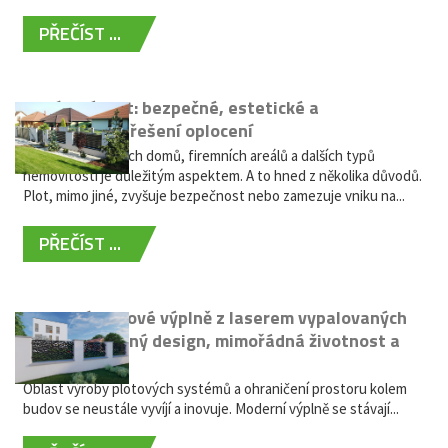
PŘEČÍST ...
Hliníkový plot: bezpečné, estetické a
bezúdržbové řešení oplocení
Oplocení rodinných domů, firemních areálů a dalších typů
nemovitostí je důležitým aspektem. A to hned z několika důvodů.
Plot, mimo jiné, zvyšuje bezpečnost nebo zamezuje vniku na...
PŘEČÍST ...
Moderní plotové výplně z laserem vypalovaných
kovů: výjimečný design, mimořádná životnost a
žádná údržba
Oblast výroby plotových systémů a ohraničení prostoru kolem
budov se neustále vyvíjí a inovuje. Moderní výplně se stávají...