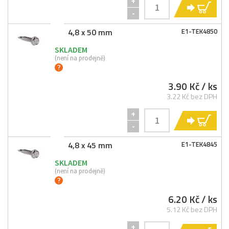
+
KO
-
4,8 x 50 mm
E1-
TEK4850
SKLADEM
(není na prodejně)
3.90 Kč
/ ks
3.22 Kč bez DPH
+
KO
-
4,8 x 45 mm
E1-
TEK4845
SKLADEM
(není na prodejně)
6.20 Kč
/ ks
5.12 Kč bez DPH
+