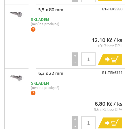
5,5 x 80 mm
E1-
TEK5580
SKLADEM
(není na prodejně)
12.10 Kč
/ ks
10 Kč bez DPH
+
KO
-
6,3 x 22 mm
E1-
TEK6322
SKLADEM
(není na prodejně)
6.80 Kč
/ ks
5.62 Kč bez DPH
+
KO
-