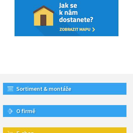
Sortiment & montáže
O firmě