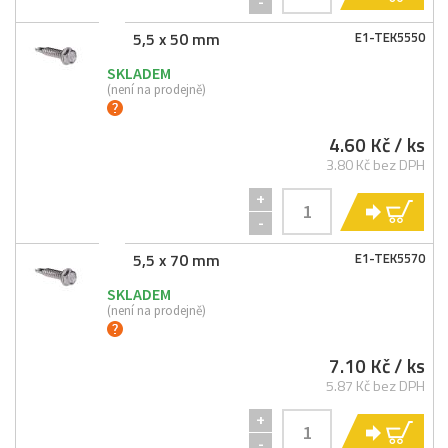
-
5,5 x 50 mm
E1-
TEK5550
SKLADEM
(není na prodejně)
4.60 Kč
/ ks
3.80 Kč bez DPH
+
KO
-
5,5 x 70 mm
E1-
TEK5570
SKLADEM
(není na prodejně)
7.10 Kč
/ ks
5.87 Kč bez DPH
+
KO
-