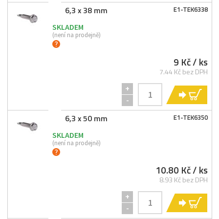
6,3 x 38 mm
E1-
TEK6338
SKLADEM
(není na prodejně)
9 Kč
/ ks
7.44 Kč bez DPH
+
KO
-
6,3 x 50 mm
E1-
TEK6350
SKLADEM
(není na prodejně)
10.80 Kč
/ ks
8.93 Kč bez DPH
+
KO
-