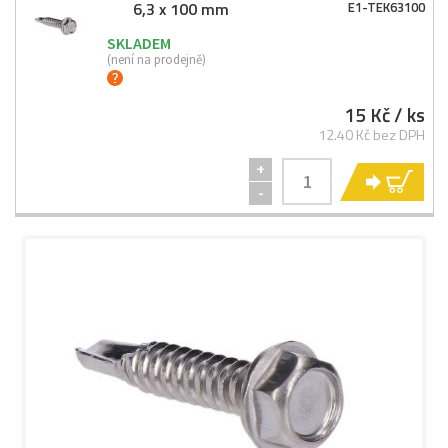
6,3 x 100 mm
E1-
TEK63100
SKLADEM
(není na prodejně)
15 Kč
/ ks
12.40 Kč bez DPH
+
KO
-