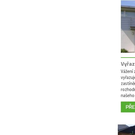
Vyřaz
Vážení z
vyřazuj
zastíně
rozhodn
našeho 
PŘEČ