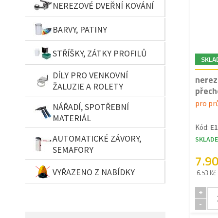
NEREZOVÉ DVEŘNÍ KOVÁNÍ
BARVY, PATINY
STŘÍŠKY, ZÁTKY PROFILŮ
SKLA
DÍLY PRO VENKOVNÍ
nerez
ŽALUZIE A ROLETY
přech
pro pr
NÁŘADÍ, SPOTŘEBNÍ
MATERIÁL
Kód:
E1
AUTOMATICKÉ ZÁVORY,
SKLAD
SEMAFORY
7.9
VYŘAZENO Z NABÍDKY
6.53 Kč
+
-