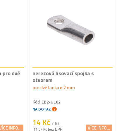
a pro dvě
nerezová lisovací spojka s
otvorem
pro dvě lanka ø 2 mm
Kód:
EB2-UL02
NA DOTAZ
14 Kč
/ ks
VÍCE INFO...
VÍCE INFO...
11.57 Kč bez DPH