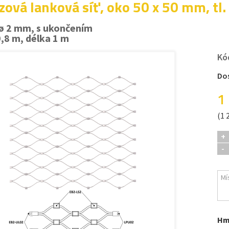
zová lanková síť, oko 50 x 50 mm, tl
ø 2 mm, s ukončením
0,8 m, délka 1 m
Kó
Do
1
(1 
+
-
Hm