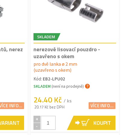
SKLADEM
átů, nerez
nerezové lisovací pouzdro -
uzavřeno s okem
pro dvě lanka ø 2 mm
(uzavřeno s okem)
Kód:
EB2-LPU02
SKLADEM
(není na prodejně)
24.40 Kč
/ ks
VÍCE INFO...
VÍCE INFO...
20.17 Kč bez DPH
+
 VARIANT
KOUPIT
-