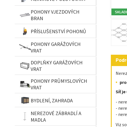
POHONY VJEZDOVÝCH
SKLAD
BRAN
PŘÍSLUŠENSTVÍ POHONŮ
POHONY GARÁŽOVÝCH
VRAT
Podr
DOPLŇKY GARÁŽOVÝCH
VRAT
Nerez
POHONY PRŮMYSLOVÝCH
pro
VRAT
Síť j
BYDLENÍ, ZAHRADA
- ner
- ner
NEREZOVÉ ZÁBRADLÍ A
- ner
MADLA
Viz so