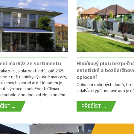
ení markýz ze sortimentu
Hliníkový plot: bezpečn
estetické a bezúdržbov
ákazníci, s platností od 1. září 2025
oplocení
eme z naší nabídky výsuvné markýzy,
ní zimních zahrad atd. Důvodem je
Oplocení rodinných domů, fire
utí výrobce, společnosti Climax,
a dalších typů nemovitostí je dů
dlouholetého dodavatele, o novém...
ÍST ...
PŘEČÍST ...