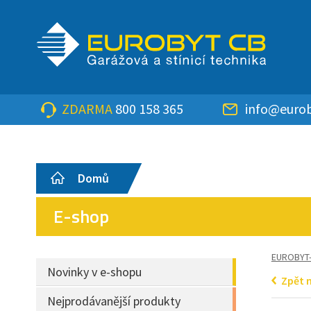
ZDARMA
800 158 365
info@eurob
Domů
E-shop
EUROBYT
Novinky v e-shopu
Zpět 
Nejprodávanější produkty