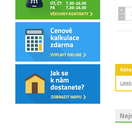
+
-
Kate
LANK
Nejn