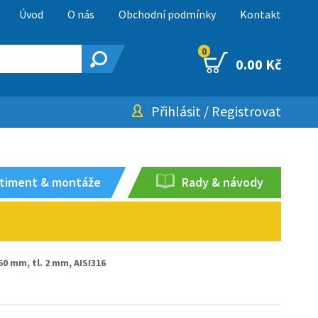
Úvod
O nás
Obchodní podmínky
Kontakt
0
0.00 Kč
Přihlásit
/
Registrovat
timent & montáže
Rady & návody
50 mm, tl. 2 mm, AISI316