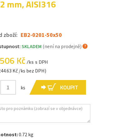
. 2 mm, AISI316
d zboží:
EB2-0201-50x50
stupnost:
SKLADEM
(není na prodejně)
 506 Kč
/ks s DPH
244.63 Kč /ks bez DPH)
KOUPIT
ks
otnost:
0.72 kg