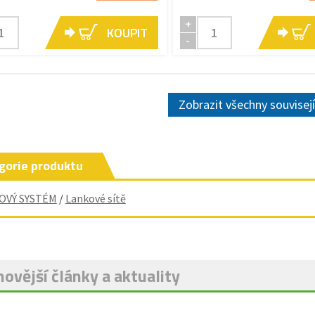
+
KOUPIT
-
Zobrazit všechny souvisej
gorie produktu
OVÝ SYSTÉM
/
Lankové sítě
ovější články a aktuality