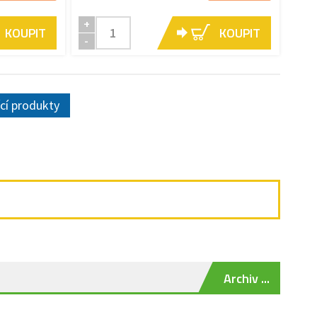
+
KOUPIT
KOUPIT
-
ící produkty
Archiv ...