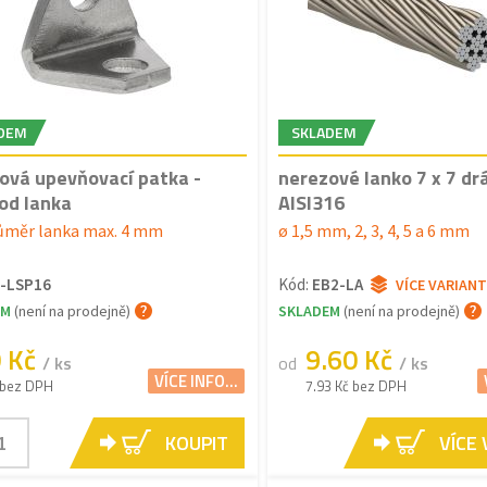
DEM
SKLADEM
ová upevňovací patka -
nerezové lanko 7 x 7 dr
od lanka
AISI316
ůměr lanka max. 4 mm
ø 1,5 mm, 2, 3, 4, 5 a 6 mm
-LSP16
Kód:
EB2-LA
VÍCE VARIANT
EM
(není na prodejně)
SKLADEM
(není na prodejně)
0 Kč
9.60 Kč
/ ks
od
/ ks
VÍCE INFO...
 bez DPH
7.93 Kč bez DPH
KOUPIT
VÍCE