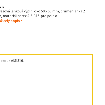
pis
ezová lanková výplň, oko 50 x 50 mm, průměr lanka 2
 materiál nerez AISI316. pro pole o ...
ž celý popis >
 nerez AISI316.