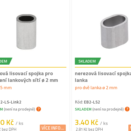
DEM
SKLADEM
ová lisovací spojka pro
nerezová lisovací spojk
ení lankových sítí ø 2 mm
lanka
 15 mm
pro dvě lanka ø 2 mm
2-LS-Link2
Kód:
EB2-LS2
EM
(není na prodejně)
SKLADEM
(není na prodejně)
70 Kč
3.40 Kč
/ ks
/ ks
VÍCE INFO...
č bez DPH
2.81 Kč bez DPH