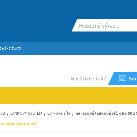
yt-cb.cz
Navštivte také:
Sor
-CB
/
LANKOVÝ SYSTÉM
/
Lankové sítě
/ nerezová lanková síť, oko 50 x 
na výpis produktů