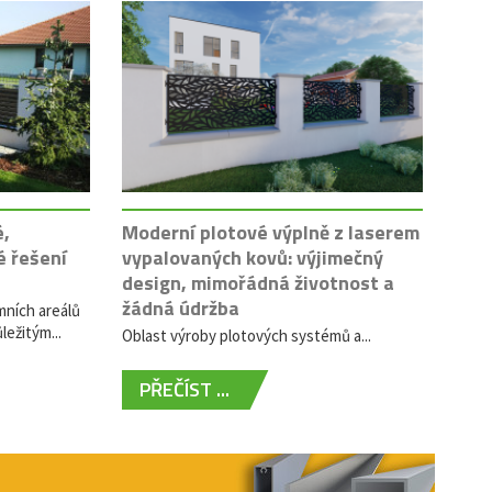
é,
Moderní plotové výplně z laserem
é řešení
vypalovaných kovů: výjimečný
design, mimořádná životnost a
žádná údržba
mních areálů
ležitým...
Oblast výroby plotových systémů a...
PŘEČÍST ...