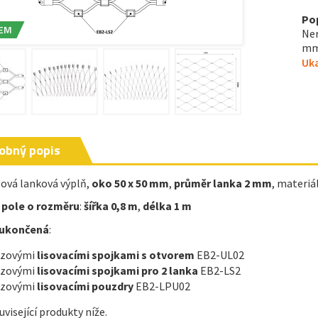
Po
EM
Ner
mm,
Uka
obný popis
ová lanková výplň,
oko 50 x 50 mm
,
průměr lanka 2 mm
,
materiál
 pole o rozměru
:
šířka 0,8 m
,
délka 1 m
e ukončená
:
ezovými
lisovacími spojkami s otvorem
EB2-UL02
ezovými
lisovacími spojkami pro 2 lanka
EB2-LS2
ezovými
lisovacími pouzdry
EB2-LPU02
uvisející produkty níže.