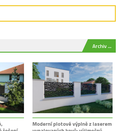
Archiv ...
é,
Moderní plotové výplně z laserem
é řešení
vypalovaných kovů: výjimečný