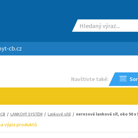
yt-cb.cz
Navštivte také:
Sor
-CB
/
LANKOVÝ SYSTÉM
/
Lankové sítě
/ nerezová lanková síť, oko 50 x 
na výpis produktů