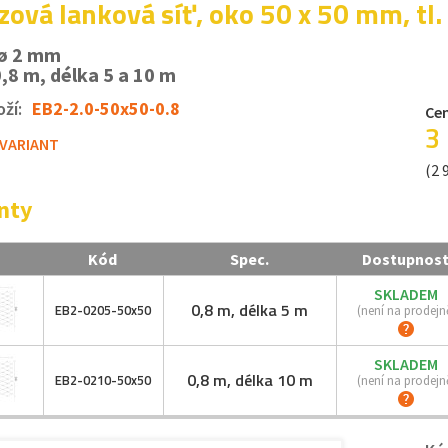
zová lanková síť, oko 50 x 50 mm, tl
 ø 2 mm
0,8 m, délka 5 a 10 m
ží:
EB2-2.0-50x50-0.8
Cen
3
 VARIANT
(2 
nty
Kód
Spec.
Dostupnos
SKLADEM
0,8 m, délka 5 m
EB2-
0205-
50x50
(není na prodejn
SKLADEM
0,8 m, délka 10 m
EB2-
0210-
50x50
(není na prodejn