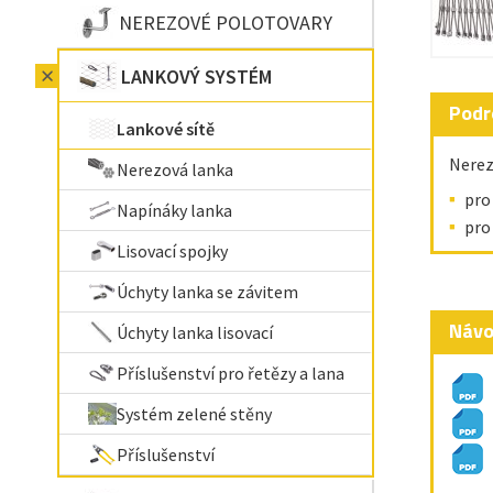
NEREZOVÉ POLOTOVARY
LANKOVÝ SYSTÉM
Podr
Lankové sítě
Nerez
Nerezová lanka
pro
Napínáky lanka
pro
Lisovací spojky
Úchyty lanka se závitem
Návo
Úchyty lanka lisovací
Příslušenství pro řetězy a lana
Systém zelené stěny
Příslušenství