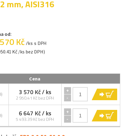
. 2 mm, AISI316
a od:
 570 Kč
/ks s DPH
950.41 Kč /ks bez DPH)
t
Cena
3 570 Kč
/ ks
+
KOUPIT
ě)
-
2 950.41 Kč bez DPH
6 647 Kč
/ ks
+
KOUPIT
ě)
-
5 493.39 Kč bez DPH