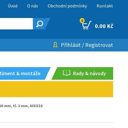
Úvod
O nás
Obchodní podmínky
Kontakt
0
0.00 Kč
Přihlásit
/
Registrovat
timent & montáže
Rady & návody
50 mm, tl. 2 mm, AISI316