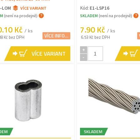
1-LOM
Kód:
E1-LSP16
VÍCE VARIANT
EM
(není na prodejně)
SKLADEM
(není na prodejně)
0.10 Kč
7.90 Kč
/ ks
/ ks
VÍCE INFO...
88 Kč bez DPH
6.53 Kč bez DPH
+
VÍCE VARIANT
-
DEM
SKLADEM