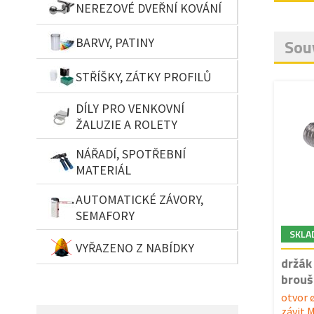
NEREZOVÉ DVEŘNÍ KOVÁNÍ
BARVY, PATINY
Souv
STŘÍŠKY, ZÁTKY PROFILŮ
DÍLY PRO VENKOVNÍ
ŽALUZIE A ROLETY
NÁŘADÍ, SPOTŘEBNÍ
MATERIÁL
AUTOMATICKÉ ZÁVORY,
SEMAFORY
SKLA
VYŘAZENO Z NABÍDKY
držák
brouš
otvor 
závit 