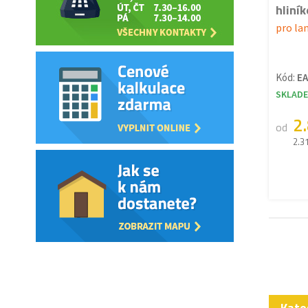
hliní
pro la
Kód:
EA
SKLAD
2
od
2.3
Kate