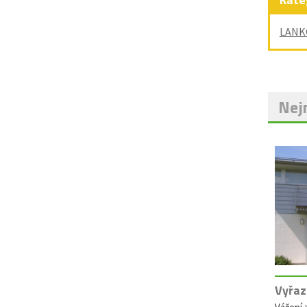
LANK
Nejn
Vyřaz