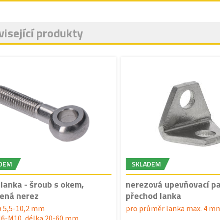
isející produkty
DEM
SKLADEM
 lanka - šroub s okem,
nerezová upevňovací pa
ená nerez
přechod lanka
ø 5,5-10,2 mm
pro průměr lanka max. 4 m
M6-M10, délka 20-60 mm