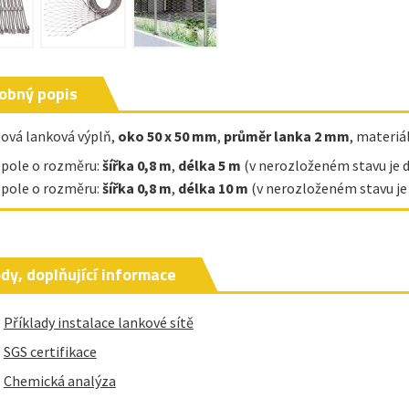
obný popis
ová lanková výplň,
oko 50 x 50 mm
,
průměr lanka 2 mm
, materiá
 pole o rozměru:
šířka 0,8 m
,
délka 5 m
(v nerozloženém stavu je d
 pole o rozměru:
šířka 0,8 m
,
délka 10 m
(v nerozloženém stavu je 
dy, doplňující informace
Příklady instalace lankové sítě
SGS certifikace
Chemická analýza