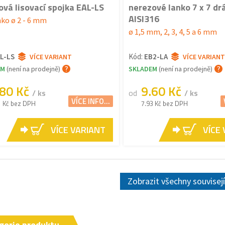
ková lisovací spojka EAL-LS
nerezové lanko 7 x 7 dr
AISI316
nko ø 2 - 6 mm
ø 1,5 mm, 2, 3, 4, 5 a 6 mm
L-LS
Kód:
EB2-LA
VÍCE VARIANT
VÍCE VARIANT
EM
(není na prodejně)
SKLADEM
(není na prodejně)
.80 Kč
9.60 Kč
/ ks
od
/ ks
VÍCE INFO...
1 Kč bez DPH
7.93 Kč bez DPH
VÍCE VARIANT
VÍCE
Zobrazit všechny souvisej
gorie produktu