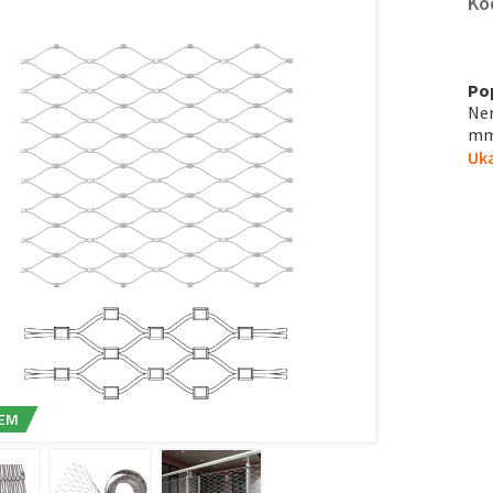
Kó
Po
Ner
mm,
Uka
EM