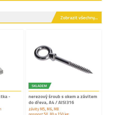
Zobrazit všechny...
SKLADEM
tka -
nerezový šroub s okem a závitem
do dřeva, A4 / AISI316
m
závity M5, M6, M8
nosnost 50, 80 a 150 kg