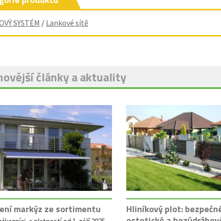
OVÝ SYSTÉM
/
Lankové sítě
ovější články a aktuality
ení markýz ze sortimentu
Hliníkový plot: bezpečn
estetické a bezúdržbov