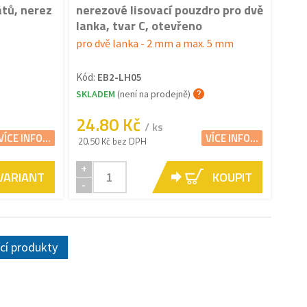
átů, nerez
nerezové lisovací pouzdro pro dvě
lanka, tvar C, otevřeno
pro dvě lanka - 2 mm a max. 5 mm
Kód:
EB2-LH05
SKLADEM
(není na prodejně)
24.80 Kč
/ ks
VÍCE INFO...
VÍCE INFO...
20.50 Kč bez DPH
+
 VARIANT
KOUPIT
-
ící produkty