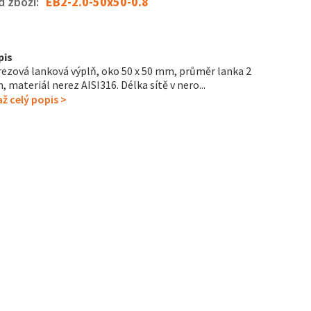
d zboží:
EB2-2.0-50x50-0.8
pis
ezová lanková výplň, oko 50 x 50 mm, průměr lanka 2
 materiál nerez AISI316. Délka sítě v nero...
ž celý popis >