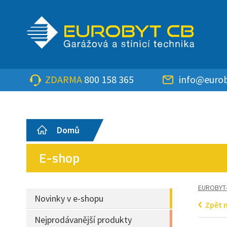
ZDARMA
800 158 365
info@eurob
Domů
E-shop
EUROBYT
Novinky v e-shopu
Zpět 
Nejprodávanější produkty