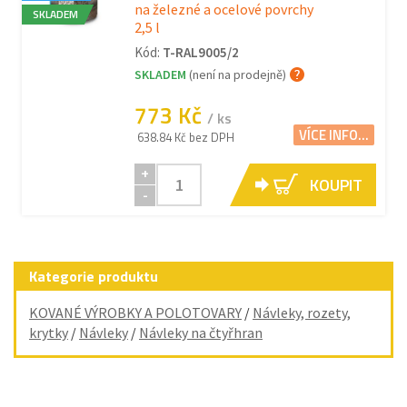
na železné a ocelové povrchy
SKLADEM
2,5 l
Kód:
T-RAL9005/2
SKLADEM
(není na prodejně)
773 Kč
/ ks
VÍCE INFO...
638.84 Kč bez DPH
+
KOUPIT
-
Kategorie produktu
KOVANÉ VÝROBKY A POLOTOVARY
/
Návleky, rozety,
krytky
/
Návleky
/
Návleky na čtyřhran