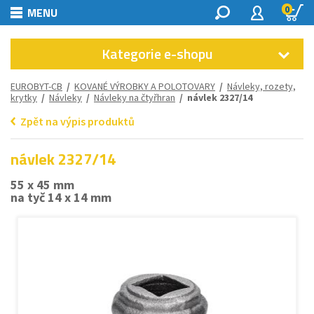
0
MENU
Kategorie e-shopu
EUROBYT-CB
/
KOVANÉ VÝROBKY A POLOTOVARY
/
Návleky, rozety,
krytky
/
Návleky
/
Návleky na čtyřhran
/ návlek 2327/14
Zpět na výpis produktů
návlek 2327/14
55 x 45 mm
na tyč 14 x 14 mm