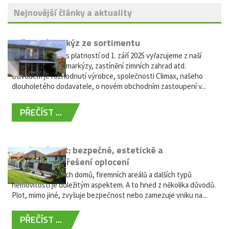
Nejnovější články a aktuality
Vyřazení markýz ze sortimentu
Vážení zákazníci, s platností od 1. září 2025 vyřazujeme z naší
nabídky výsuvné markýzy, zastínění zimních zahrad atd.
Důvodem je rozhodnutí výrobce, společnosti Climax, našeho
dlouholetého dodavatele, o novém obchodním zastoupení v...
PŘEČÍST ...
Hliníkový plot: bezpečné, estetické a
bezúdržbové řešení oplocení
Oplocení rodinných domů, firemních areálů a dalších typů
nemovitostí je důležitým aspektem. A to hned z několika důvodů.
Plot, mimo jiné, zvyšuje bezpečnost nebo zamezuje vniku na...
PŘEČÍST ...