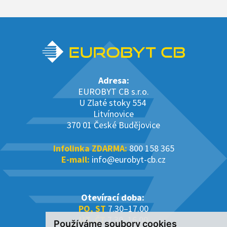
Adresa:
EUROBYT CB s.r.o.
U Zlaté stoky 554
Litvínovice
370 01 České Budějovice
Infolinka ZDARMA:
800 158 365
E-mail:
info@eurobyt-cb.cz
Otevírací doba:
PO, ST
7.30–17.00
ÚT, ČT
7.30–16.00
Používáme soubory cookies