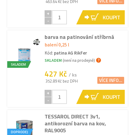
VÍCE INFO...
463.64 Kč bez DPH
+
KOUPIT
-
barva na patinování stříbrná
balení 0,25 l
Kód:
patina AG RikFer
SKLADEM
(není na prodejně)
SKLADEM
427 Kč
/ ks
VÍCE INFO...
352.89 Kč bez DPH
+
KOUPIT
-
TESSAROL DIRECT 3v1,
antikorozní barva na kov,
RAL9005
DOPRODEJ