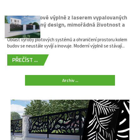
Moderní plotové výplně z laserem vypalovaných
kovů: výjimečný design, mimořádná životnost a
žádná údržba
Oblast výroby plotových systémů a ohraničení prostoru kolem
budov se neustále vyvíjí a inovuje. Moderní výplně se stávají...
PŘEČÍST ...
Archiv ...