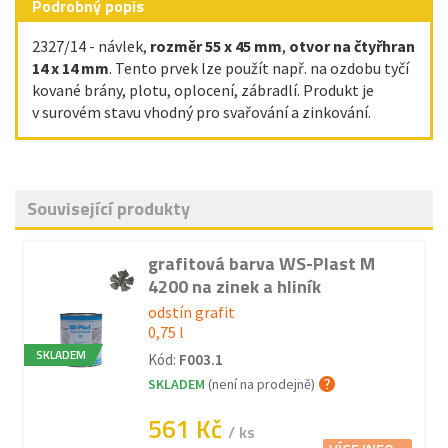
Podrobný popis
2327/14 - návlek,
rozměr 55 x 45 mm
,
otvor na čtyřhran
14 x 14 mm
. Tento prvek lze použít např. na ozdobu tyčí
kované brány, plotu, oplocení, zábradlí. Produkt je
v surovém stavu vhodný pro svařování a zinkování.
Související produkty
grafitová barva WS-Plast M
4200 na zinek a hliník
odstín grafit
0,75 l
SKLADEM
Kód:
F003.1
SKLADEM
(není na prodejně)
561 Kč
/ ks