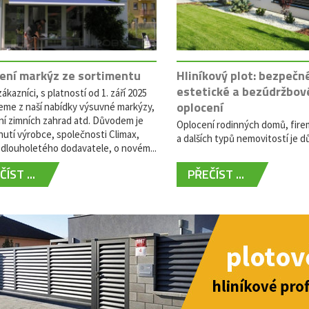
ení markýz ze sortimentu
Hliníkový plot: bezpečn
estetické a bezúdržbov
ákazníci, s platností od 1. září 2025
oplocení
eme z naší nabídky výsuvné markýzy,
ní zimních zahrad atd. Důvodem je
Oplocení rodinných domů, fire
utí výrobce, společnosti Climax,
a dalších typů nemovitostí je dů
dlouholetého dodavatele, o novém...
ÍST ...
PŘEČÍST ...