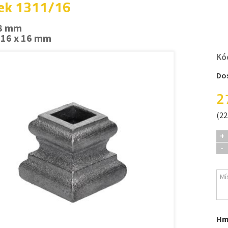
ek 1311/16
38 mm
 16 x 16 mm
Kó
Do
2
(22
+
-
Hm