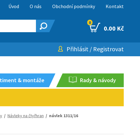
Úvod
O nás
Obchodní podmínky
Kontakt
0
0.00 Kč
Přihlásit
/
Registrovat
timent & montáže
Rady & návody
ky
/
Návleky na čtyřhran
/ návlek 1311/16