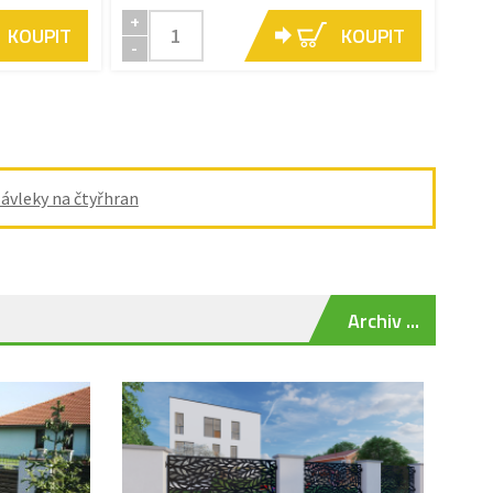
+
KOUPIT
KOUPIT
-
ávleky na čtyřhran
Archiv ...