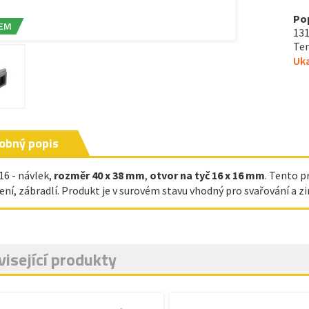
Po
EM
131
Ten
Uka
obný popis
16 - návlek,
rozměr 40 x 38 mm
,
otvor na tyč 16 x 16 mm
. Tento p
ení, zábradlí. Produkt je v surovém stavu vhodný pro svařování a zi
isející produkty