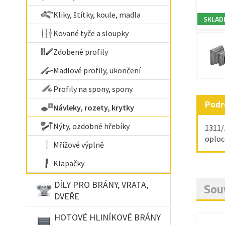
Kliky, štítky, koule, madla
SKLAD
Kované tyče a sloupky
Zdobené profily
Madlové profily, ukončení
Profily na spony, spony
Podr
Návleky, rozety, krytky
Nýty, ozdobné hřebíky
1311/
oploc
Mřížové výplně
Klapačky
DÍLY PRO BRÁNY, VRATA,
Souv
DVEŘE
HOTOVÉ HLINÍKOVÉ BRÁNY