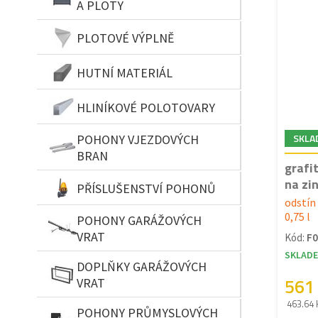
A PLOTY
PLOTOVÉ VÝPLNĚ
HUTNÍ MATERIÁL
HLINÍKOVÉ POLOTOVARY
SKLA
POHONY VJEZDOVÝCH
BRAN
grafi
na zin
PŘÍSLUŠENSTVÍ POHONŮ
odstín 
0,75 l
POHONY GARÁŽOVÝCH
VRAT
Kód:
F0
SKLAD
DOPLŇKY GARÁŽOVÝCH
561
VRAT
463.64 
POHONY PRŮMYSLOVÝCH