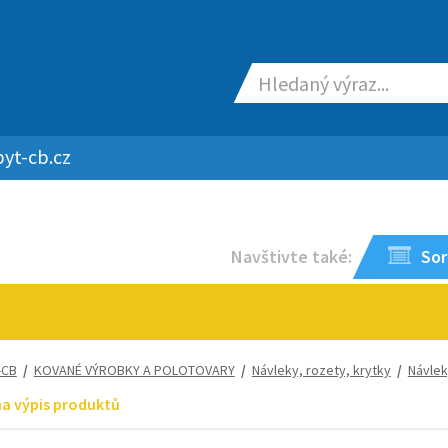
yt-cb.cz
Navštivte také:
Sor
-CB
/
KOVANÉ VÝROBKY A POLOTOVARY
/
Návleky, rozety, krytky
/
Návle
na výpis produktů