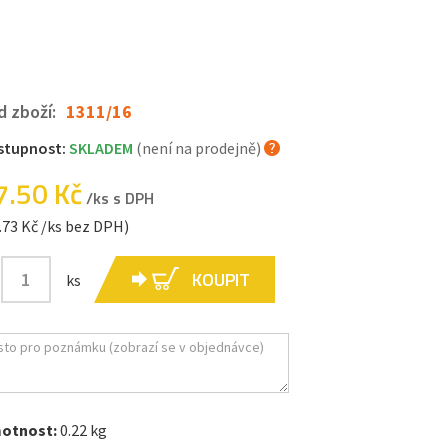
d zboží:
1311/16
stupnost:
SKLADEM
(není na prodejně)
7.50 Kč
/ks s DPH
.73 Kč /ks bez DPH)
KOUPIT
ks
otnost:
0.22 kg