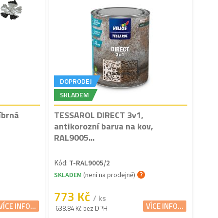
DOPRODEJ
SKLADEM
íbrná
TESSAROL DIRECT 3v1,
antikorozní barva na kov,
RAL9005...
Kód:
T-RAL9005/2
SKLADEM
(není na prodejně)
773 Kč
/ ks
VÍCE INFO...
VÍCE INFO...
638.84 Kč bez DPH