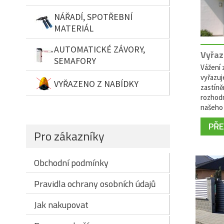
NÁŘADÍ, SPOTŘEBNÍ
MATERIÁL
AUTOMATICKÉ ZÁVORY,
Vyřaz
SEMAFORY
Vážení z
vyřazuj
VYŘAZENO Z NABÍDKY
zastíně
rozhodn
našeho 
PŘEČ
Pro zákazníky
Obchodní podmínky
Pravidla ochrany osobních údajů
Jak nakupovat