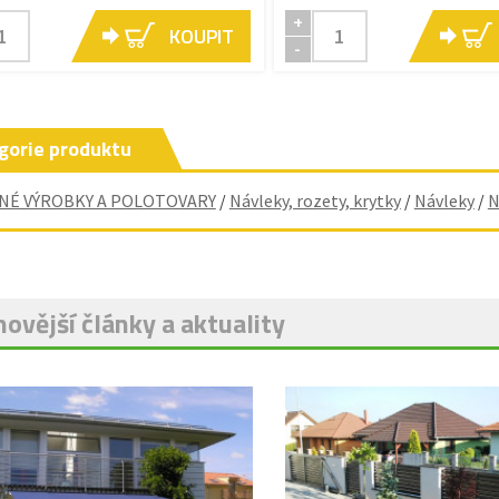
+
KOUPIT
-
gorie produktu
NÉ VÝROBKY A POLOTOVARY
/
Návleky, rozety, krytky
/
Návleky
/
N
ovější články a aktuality