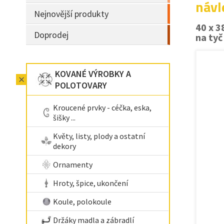
návl
Nejnovější produkty
40 x 
Doprodej
na tyč
KOVANÉ VÝROBKY A
POLOTOVARY
Kroucené prvky - céčka, eska,
šišky ...
Květy, listy, plody a ostatní
dekory
Ornamenty
Hroty, špice, ukončení
Koule, polokoule
Držáky madla a zábradlí