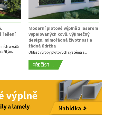
é,
Moderní plotové výplně z laserem
é řešení
vypalovaných kovů: výjimečný
design, mimořádná životnost a
žádná údržba
mních areálů
ležitým...
Oblast výroby plotových systémů a...
PŘEČÍST ...