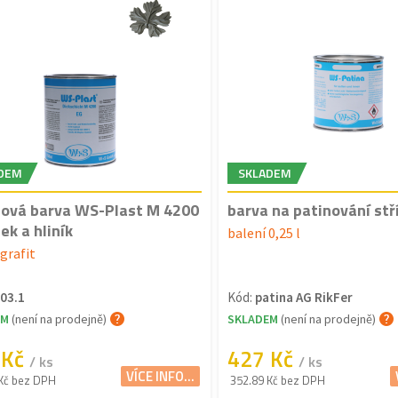
DEM
SKLADEM
tová barva WS-Plast M 4200
barva na patinování stř
ek a hliník
balení 0,25 l
grafit
03.1
Kód:
patina AG RikFer
EM
(není na prodejně)
SKLADEM
(není na prodejně)
 Kč
427 Kč
/ ks
/ ks
VÍCE INFO...
Kč bez DPH
352.89 Kč bez DPH