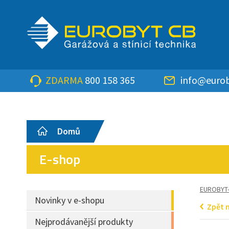
ZDARMA
800 158 365
info@eurob
Domů
E-shop
EUROBYT
Novinky v e-shopu
Zpět 
Nejprodávanější produkty