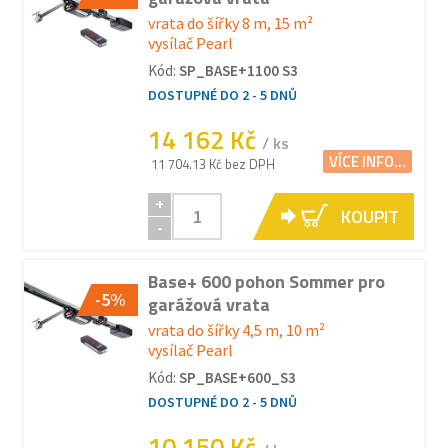
vrata do šířky 8 m, 15 m²
vysílač Pearl
Kód:
SP_BASE+1100 S3
DOSTUPNÉ DO 2 - 5 DNŮ
14 162 Kč
/ ks
VÍCE INFO...
11 704.13 Kč bez DPH
+
KOUPIT
-
Base+ 600 pohon Sommer pro
-5%
garážová vrata
vrata do šířky 4,5 m, 10 m²
vysílač Pearl
Kód:
SP_BASE+600_S3
DOSTUPNÉ DO 2 - 5 DNŮ
10 150 Kč