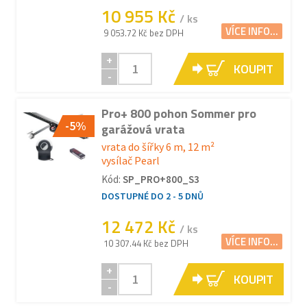
10 955 Kč
/ ks
VÍCE INFO...
9 053.72 Kč bez DPH
+
KOUPIT
-
Pro+ 800 pohon Sommer pro
-5%
garážová vrata
vrata do šířky 6 m, 12 m²
vysílač Pearl
Kód:
SP_PRO+800_S3
DOSTUPNÉ DO 2 - 5 DNŮ
12 472 Kč
/ ks
VÍCE INFO...
10 307.44 Kč bez DPH
+
KOUPIT
-