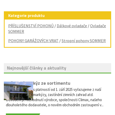
Kategorie produktu
PŘÍSLUŠENSTVÍ POHONŮ
/
Dálkové ovladače
/
Ovladače
SOMMER
POHONY GARÁŽOVÝCH VRAT
/
Stropní pohony SOMMER
Nejnovější články a aktuality
Vyřazení markýz ze sortimentu
Vážení zákazníci, s platností od 1. září 2025 vyřazujeme z naší
nabídky výsuvné markýzy, zastínění zimních zahrad atd.
Důvodem je rozhodnutí výrobce, společnosti Climax, našeho
dlouholetého dodavatele, o novém obchodním zastoupení v...