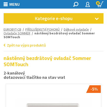
0
MENU
Kategorie e-shopu
EUROBYT-CB
/
PŘÍSLUŠENSTVÍ POHONŮ
/
Dálkové ovladače
/
Ovladače SOMMER
/ nástěnný bezdrátový ovladač Sommer
SOMTouch
Zpět na výpis produktů
nástěnný bezdrátový ovladač Sommer
SOMTouch
2-kanálový
dotazovací tlačítko na stav vrat
-5%