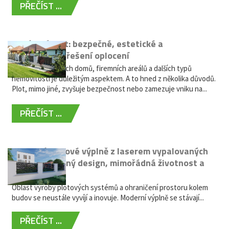
PŘEČÍST ...
Hliníkový plot: bezpečné, estetické a
bezúdržbové řešení oplocení
Oplocení rodinných domů, firemních areálů a dalších typů
nemovitostí je důležitým aspektem. A to hned z několika důvodů.
Plot, mimo jiné, zvyšuje bezpečnost nebo zamezuje vniku na...
PŘEČÍST ...
Moderní plotové výplně z laserem vypalovaných
kovů: výjimečný design, mimořádná životnost a
žádná údržba
Oblast výroby plotových systémů a ohraničení prostoru kolem
budov se neustále vyvíjí a inovuje. Moderní výplně se stávají...
PŘEČÍST ...