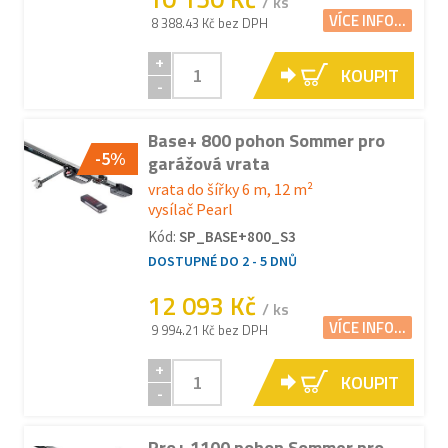
/ ks
VÍCE INFO...
8 388.43 Kč bez DPH
+
KOUPIT
-
Base+ 800 pohon Sommer pro
-5%
garážová vrata
vrata do šířky 6 m, 12 m²
vysílač Pearl
Kód:
SP_BASE+800_S3
DOSTUPNÉ DO 2 - 5 DNŮ
12 093 Kč
/ ks
VÍCE INFO...
9 994.21 Kč bez DPH
+
KOUPIT
-
Pro+ 1100 pohon Sommer pro