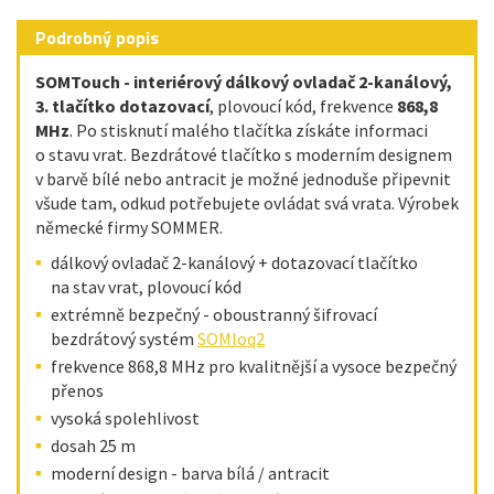
Podrobný popis
SOMTouch - interiérový dálkový ovladač 2-kanálový,
3. tlačítko dotazovací
, plovoucí kód, frekvence
868,8
MHz
. Po stisknutí malého tlačítka získáte informaci
o stavu vrat. Bezdrátové tlačítko s moderním designem
v barvě bílé nebo antracit je možné jednoduše připevnit
všude tam, odkud potřebujete ovládat svá vrata. Výrobek
německé firmy SOMMER.
dálkový ovladač 2-kanálový + dotazovací tlačítko
na stav vrat, plovoucí kód
extrémně bezpečný - oboustranný šifrovací
bezdrátový systém
SOMloq2
frekvence 868,8 MHz pro kvalitnější a vysoce bezpečný
přenos
vysoká spolehlivost
dosah 25 m
moderní design - barva bílá / antracit