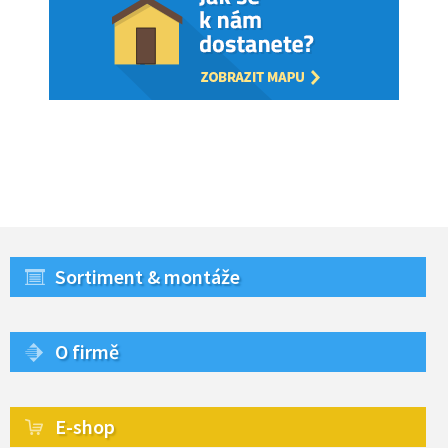
Sortiment & montáže
O firmě
E-shop