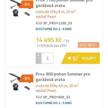
-5%
garážová vrata
vrata do šířky 8 m, 15 m²
vysílač Pearl
Kód:
SP_PRO+1100_S3
DOSTUPNÉ DO 2 - 5 DNŮ
14 495 Kč
/ ks
VÍCE INFO...
11 979.34 Kč bez DPH
+
KOUPIT
-
Pro+ 600 pohon Sommer pro
-5%
garážová vrata
vrata do šířky 4,5 m, 10 m²
vysílač Pearl
Kód:
SP_PRO+600_S3
DOSTUPNÉ DO 2 - 5 DNŮ