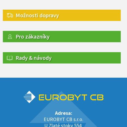
Možnosti dopravy
Pro zákazníky
Rady & návody
Adresa:
EUROBYT CB s.r.o.
U Zlaté stoky 554