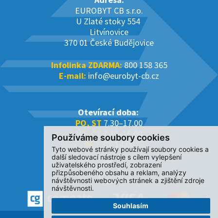
EUROBYT CB s.r.o.
U Zlaté stoky 554
Litvínovice
370 01 České Budějovice
Infolinka ZDARMA:
800 158 365
E-mail:
info@eurobyt-cb.cz
Otevírací doba:
PO, ST
7.30–17.00
ÚT, ČT
7.30–16.00
Používáme soubory cookies
PÁ
7.30–14.00
Tyto webové stránky používají soubory cookies a
další sledovací nástroje s cílem vylepšení
uživatelského prostředí, zobrazení
přizpůsobeného obsahu a reklam, analýzy
návštěvnosti webových stránek a zjištění zdroje
návštěvnosti.
Souhlasím