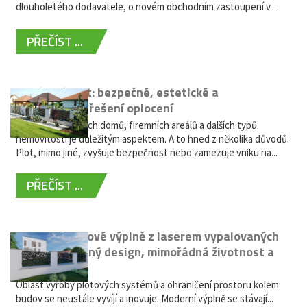
dlouholetého dodavatele, o novém obchodním zastoupení v...
PŘEČÍST ...
Hliníkový plot: bezpečné, estetické a
bezúdržbové řešení oplocení
Oplocení rodinných domů, firemních areálů a dalších typů
nemovitostí je důležitým aspektem. A to hned z několika důvodů.
Plot, mimo jiné, zvyšuje bezpečnost nebo zamezuje vniku na...
PŘEČÍST ...
Moderní plotové výplně z laserem vypalovaných
kovů: výjimečný design, mimořádná životnost a
žádná údržba
Oblast výroby plotových systémů a ohraničení prostoru kolem
budov se neustále vyvíjí a inovuje. Moderní výplně se stávají...