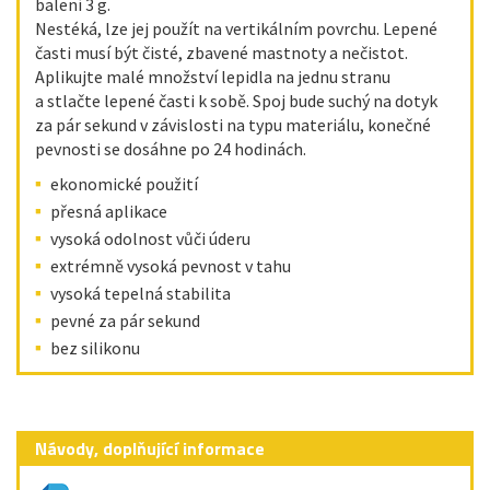
balení 3 g.
Nestéká, lze jej použít na vertikálním povrchu. Lepené
časti musí být čisté, zbavené mastnoty a nečistot.
Aplikujte malé množství lepidla na jednu stranu
a stlačte lepené časti k sobě. Spoj bude suchý na dotyk
za pár sekund v závislosti na typu materiálu, konečné
pevnosti se dosáhne po 24 hodinách.
ekonomické použití
přesná aplikace
vysoká odolnost vůči úderu
extrémně vysoká pevnost v tahu
vysoká tepelná stabilita
pevné za pár sekund
bez silikonu
Návody, doplňující informace