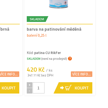
SKLADEM
íbrná
barva na patinování měděná
balení 0,25 l
Kód:
patina CU RikFer
SKLADEM
(není na prodejně)
420 Kč
/ ks
VÍCE INFO...
VÍCE INFO...
347.11 Kč bez DPH
+
KOUPIT
KOUPIT
-