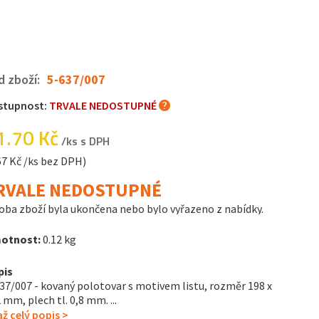
d zboží:
5-637/007
stupnost:
TRVALE NEDOSTUPNÉ
1.70 Kč
/ks s DPH
67 Kč /ks bez DPH)
RVALE NEDOSTUPNÉ
oba zboží byla ukončena nebo bylo vyřazeno z nabídky.
otnost:
0.12 kg
pis
37/007 - kovaný polotovar s motivem listu, rozměr 198 x
 mm, plech tl. 0,8 mm. ...
ž celý popis >