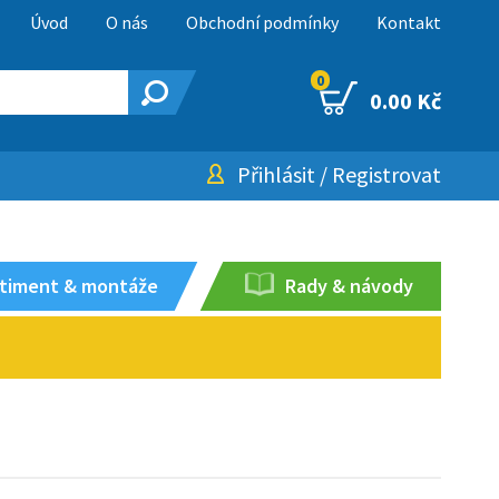
Úvod
O nás
Obchodní podmínky
Kontakt
0
0.00 Kč
Přihlásit
/
Registrovat
timent & montáže
Rady & návody