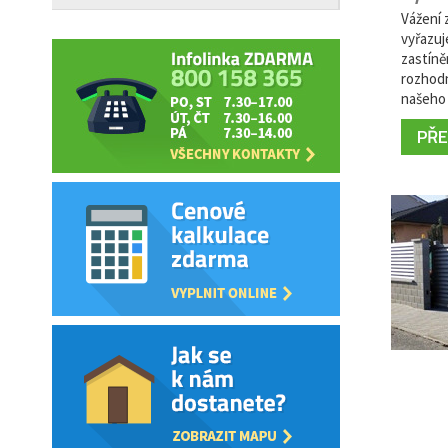
Vážení z
vyřazuj
zastíně
rozhodn
našeho 
PŘEČ