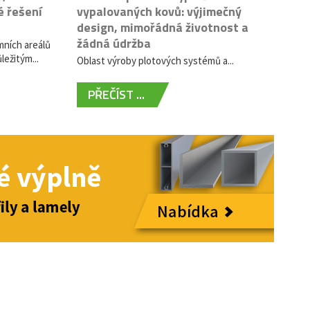
é řešení
vypalovaných kovů: výjimečný
design, mimořádná životnost a
žádná údržba
mních areálů
ležitým...
Oblast výroby plotových systémů a...
PŘEČÍST ...