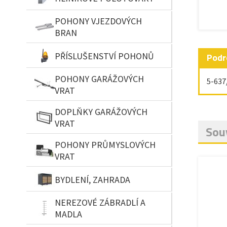
POHONY VJEZDOVÝCH
BRAN
PŘÍSLUŠENSTVÍ POHONŮ
Podr
POHONY GARÁŽOVÝCH
5-637
VRAT
DOPLŇKY GARÁŽOVÝCH
VRAT
Souv
POHONY PRŮMYSLOVÝCH
VRAT
BYDLENÍ, ZAHRADA
NEREZOVÉ ZÁBRADLÍ A
MADLA