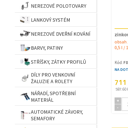
NEREZOVÉ POLOTOVARY
LANKOVÝ SYSTÉM
NEREZOVÉ DVEŘNÍ KOVÁNÍ
zinko
obsah 
BARVY, PATINY
0,5 l / 
STŘÍŠKY, ZÁTKY PROFILŮ
Kód:
F8
NA DO
DÍLY PRO VENKOVNÍ
711
ŽALUZIE A ROLETY
587.60 
NÁŘADÍ, SPOTŘEBNÍ
MATERIÁL
+
-
AUTOMATICKÉ ZÁVORY,
SEMAFORY