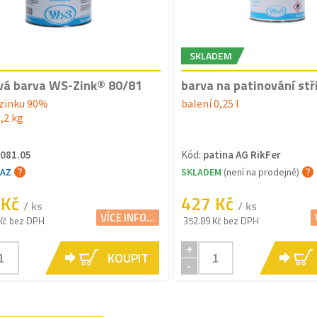
SKLADEM
vá barva WS-Zink® 80/81
barva na patinování stř
zinku 90%
balení 0,25 l
1,2 kg
081.05
Kód:
patina AG RikFer
TAZ
SKLADEM
(není na prodejně)
 Kč
427 Kč
/ ks
/ ks
VÍCE INFO...
Kč bez DPH
352.89 Kč bez DPH
+
KOUPIT
-