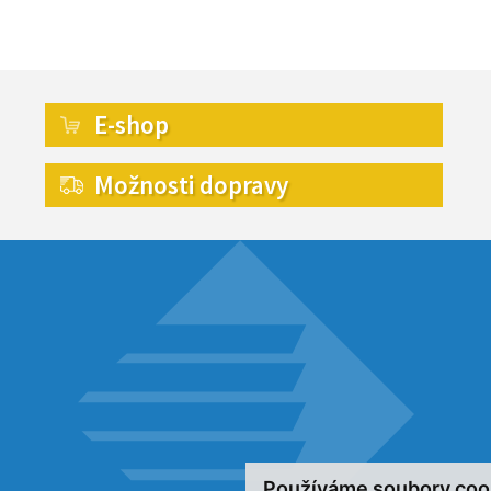
E-shop
Možnosti dopravy
Používáme soubory coo