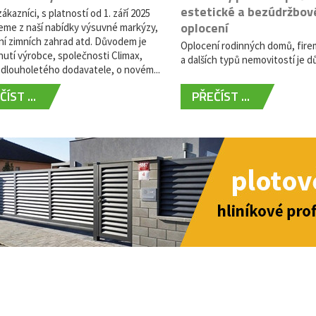
estetické a bezúdržbov
ákazníci, s platností od 1. září 2025
oplocení
eme z naší nabídky výsuvné markýzy,
ní zimních zahrad atd. Důvodem je
Oplocení rodinných domů, fire
utí výrobce, společnosti Climax,
a dalších typů nemovitostí je dů
dlouholetého dodavatele, o novém...
ÍST ...
PŘEČÍST ...