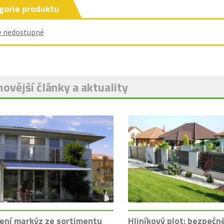
gorie produktu
e nedostupné
ovější články a aktuality
ení markýz ze sortimentu
Hliníkový plot: bezpečn