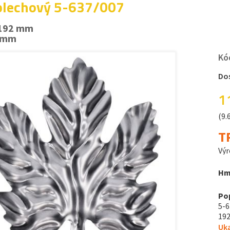
 plechový 5-637/007
 192 mm
8 mm
Kó
Do
1
(9.
T
Výr
Hm
Po
5-6
192
Uka