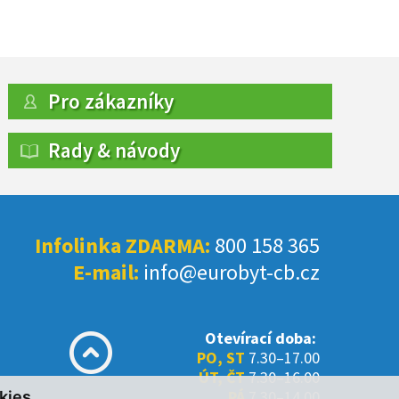
Pro zákazníky
Rady & návody
Infolinka ZDARMA:
800 158 365
E-mail:
info@eurobyt-cb.cz
Otevírací doba:
PO, ST
7.30–17.00
ÚT, ČT
7.30–16.00
PÁ
7.30–14.00
kies