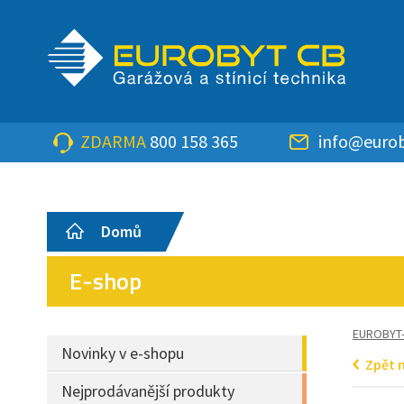
ZDARMA
800 158 365
info@eurob
Domů
E-shop
EUROBYT
Novinky v e-shopu
Zpět 
Nejprodávanější produkty