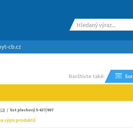
yt-cb.cz
Navštivte také:
Sor
-CB
/ list plechový 5-637/007
na výpis produktů