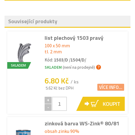
Související produkty
list plechový 1503 pravý
100 x 50 mm
tl. 2 mm
Kód:
1503/D /1504/D/
SKLADEM
SKLADEM
(není na prodejně)
6.80 Kč
/ ks
VÍCE INFO...
5.62 Kč bez DPH
+
KOUPIT
-
zinková barva WS-Zink® 80/81
obsah zinku 90%