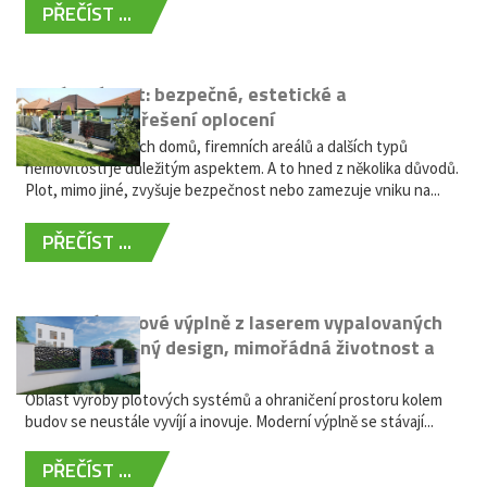
PŘEČÍST ...
Hliníkový plot: bezpečné, estetické a
bezúdržbové řešení oplocení
Oplocení rodinných domů, firemních areálů a dalších typů
nemovitostí je důležitým aspektem. A to hned z několika důvodů.
Plot, mimo jiné, zvyšuje bezpečnost nebo zamezuje vniku na...
PŘEČÍST ...
Moderní plotové výplně z laserem vypalovaných
kovů: výjimečný design, mimořádná životnost a
žádná údržba
Oblast výroby plotových systémů a ohraničení prostoru kolem
budov se neustále vyvíjí a inovuje. Moderní výplně se stávají...
PŘEČÍST ...