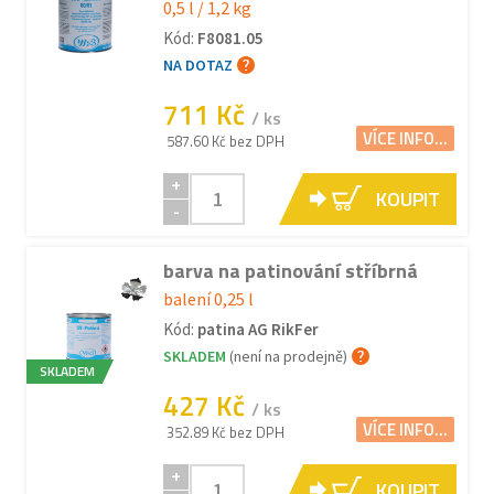
0,5 l / 1,2 kg
Kód:
F8081.05
NA DOTAZ
711 Kč
/ ks
VÍCE INFO...
587.60 Kč bez DPH
+
KOUPIT
-
barva na patinování stříbrná
balení 0,25 l
Kód:
patina AG RikFer
SKLADEM
(není na prodejně)
SKLADEM
427 Kč
/ ks
VÍCE INFO...
352.89 Kč bez DPH
+
KOUPIT