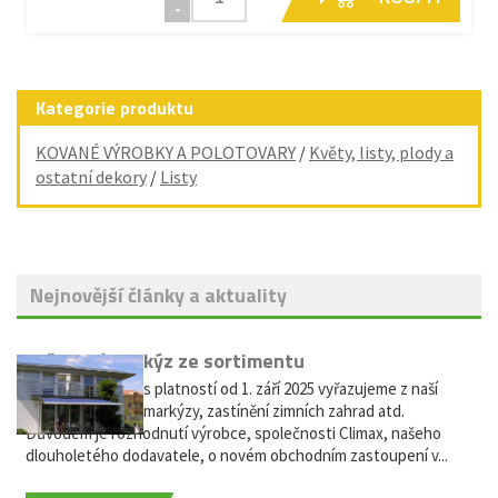
-
Kategorie produktu
KOVANÉ VÝROBKY A POLOTOVARY
/
Květy, listy, plody a
ostatní dekory
/
Listy
Nejnovější články a aktuality
Vyřazení markýz ze sortimentu
Vážení zákazníci, s platností od 1. září 2025 vyřazujeme z naší
nabídky výsuvné markýzy, zastínění zimních zahrad atd.
Důvodem je rozhodnutí výrobce, společnosti Climax, našeho
dlouholetého dodavatele, o novém obchodním zastoupení v...