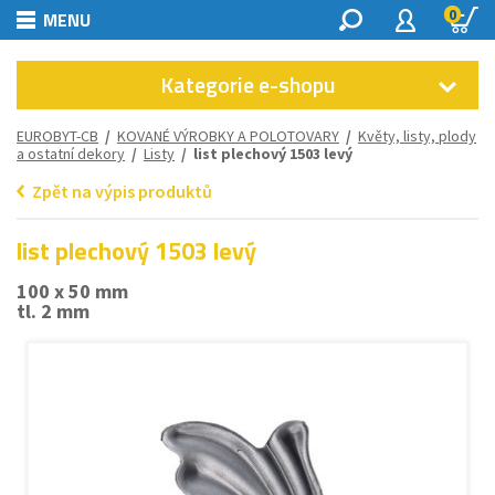
0
MENU
Kategorie e-shopu
EUROBYT-CB
/
KOVANÉ VÝROBKY A POLOTOVARY
/
Květy, listy, plody
a ostatní dekory
/
Listy
/ list plechový 1503 levý
Zpět na výpis produktů
list plechový 1503 levý
100 x 50 mm
tl. 2 mm