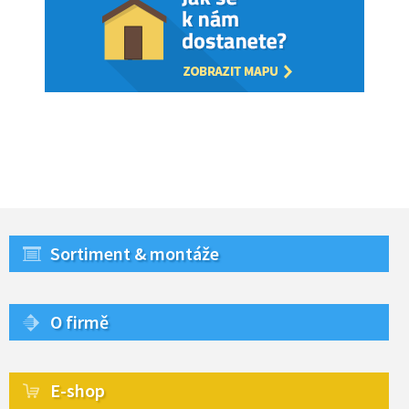
Sortiment & montáže
O firmě
E-shop