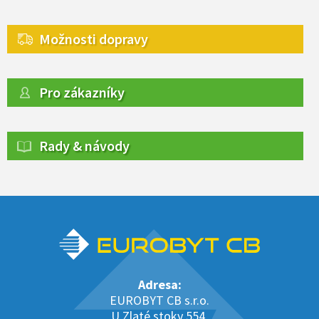
Možnosti dopravy
Pro zákazníky
Rady & návody
Adresa:
EUROBYT CB s.r.o.
U Zlaté stoky 554