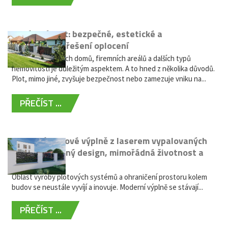
Hliníkový plot: bezpečné, estetické a
bezúdržbové řešení oplocení
Oplocení rodinných domů, firemních areálů a dalších typů
nemovitostí je důležitým aspektem. A to hned z několika důvodů.
Plot, mimo jiné, zvyšuje bezpečnost nebo zamezuje vniku na...
PŘEČÍST ...
Moderní plotové výplně z laserem vypalovaných
kovů: výjimečný design, mimořádná životnost a
žádná údržba
Oblast výroby plotových systémů a ohraničení prostoru kolem
budov se neustále vyvíjí a inovuje. Moderní výplně se stávají...
PŘEČÍST ...