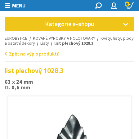
0
MENU
Kategorie e-shopu
EUROBYT-CB
/
KOVANÉ VÝROBKY A POLOTOVARY
/
Květy, listy, plody
a ostatní dekory
/
Listy
/ list plechový 1028.3
Zpět na výpis produktů
list plechový 1028.3
63 x 24 mm
tl. 0,6 mm