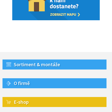
Sortiment & montáže
O firmě
E-shop