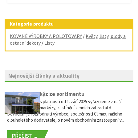
Kategorie produktu
KOVANÉ VÝROBKY A POLOTOVARY
/
Květy, listy, plody a
ostatní dekory
/
Listy
Nejnovější články a aktuality
Vyřazení markýz ze sortimentu
Vážení zákazníci, s platností od 1. září 2025 vyřazujeme z naší
nabídky výsuvné markýzy, zastínění zimních zahrad atd.
Důvodem je rozhodnutí výrobce, společnosti Climax, našeho
dlouholetého dodavatele, o novém obchodním zastoupení v...
PŘEČÍST ...