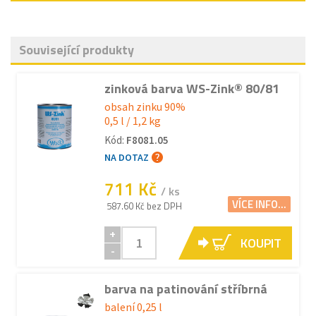
Související produkty
zinková barva WS-Zink® 80/81
obsah zinku 90%
0,5 l / 1,2 kg
Kód:
F8081.05
NA DOTAZ
711 Kč
/ ks
VÍCE INFO...
587.60 Kč bez DPH
+
KOUPIT
-
barva na patinování stříbrná
balení 0,25 l