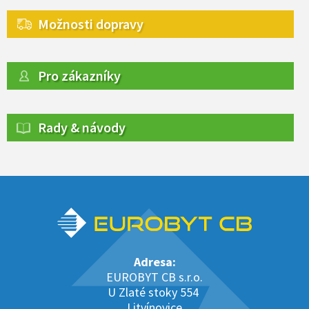
Možnosti dopravy
Pro zákazníky
Rady & návody
Adresa:
EUROBYT CB s.r.o.
U Zlaté stoky 554
Litvínovice