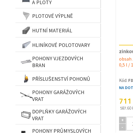
A PLOTY
PLOTOVÉ VÝPLNĚ
HUTNÍ MATERIÁL
HLINÍKOVÉ POLOTOVARY
zinko
POHONY VJEZDOVÝCH
obsah 
BRAN
0,5 l / 
PŘÍSLUŠENSTVÍ POHONŮ
Kód:
F8
NA DO
POHONY GARÁŽOVÝCH
711
VRAT
587.60 
DOPLŇKY GARÁŽOVÝCH
VRAT
+
-
POHONY PRŮMYSLOVÝCH