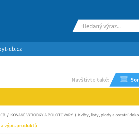
yt-cb.cz
Navštivte také:
Sor
-CB
/
KOVANÉ VÝROBKY A POLOTOVARY
/
Květy, listy, plody a ostatní dek
na výpis produktů