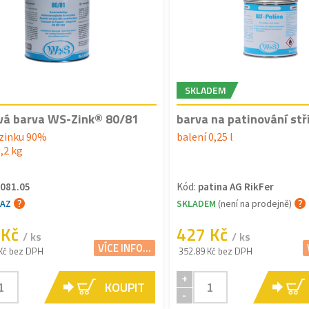
SKLADEM
vá barva WS-Zink® 80/81
barva na patinování stř
zinku 90%
balení 0,25 l
1,2 kg
081.05
Kód:
patina AG RikFer
TAZ
SKLADEM
(není na prodejně)
 Kč
427 Kč
/ ks
/ ks
VÍCE INFO...
Kč bez DPH
352.89 Kč bez DPH
+
KOUPIT
-