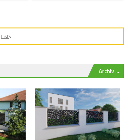
/
Listy
Archiv ...