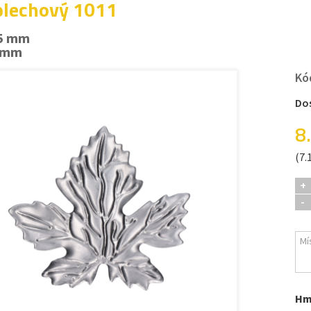
 plechový 1011
75 mm
5 mm
Kó
Do
8
(7.
+
-
Hm