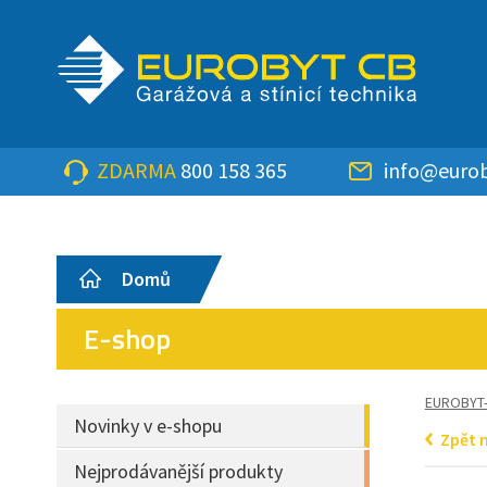
ZDARMA
800 158 365
info@eurob
Domů
E-shop
EUROBYT
Novinky v e-shopu
Zpět 
Nejprodávanější produkty