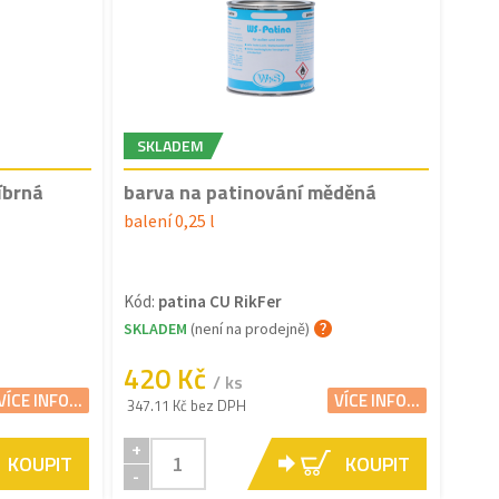
SKLADEM
íbrná
barva na patinování měděná
balení 0,25 l
Kód:
patina CU RikFer
SKLADEM
(není na prodejně)
420 Kč
/ ks
VÍCE INFO...
VÍCE INFO...
347.11 Kč bez DPH
+
KOUPIT
KOUPIT
-