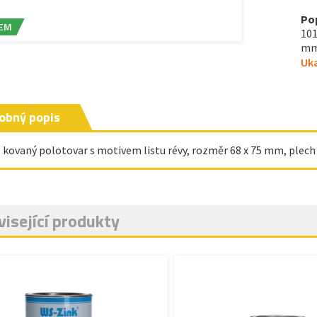
Po
EM
101
mm,
Uka
obný popis
- kovaný polotovar s motivem listu révy, rozměr 68 x 75 mm, plech 
isející produkty