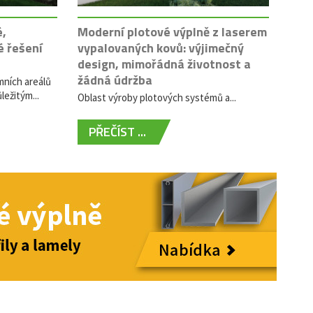
é,
Moderní plotové výplně z laserem
é řešení
vypalovaných kovů: výjimečný
design, mimořádná životnost a
žádná údržba
mních areálů
ležitým...
Oblast výroby plotových systémů a...
PŘEČÍST ...