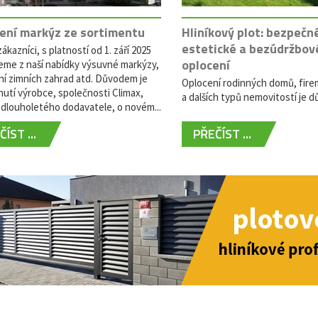
ení markýz ze sortimentu
Hliníkový plot: bezpečn
estetické a bezúdržbov
ákazníci, s platností od 1. září 2025
oplocení
eme z naší nabídky výsuvné markýzy,
ní zimních zahrad atd. Důvodem je
Oplocení rodinných domů, fire
utí výrobce, společnosti Climax,
a dalších typů nemovitostí je dů
dlouholetého dodavatele, o novém...
ÍST ...
PŘEČÍST ...