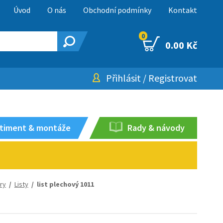
Úvod
O nás
Obchodní podmínky
Kontakt
0
0.00 Kč
Přihlásit
/
Registrovat
timent & montáže
Rady & návody
ory
/
Listy
/ list plechový 1011