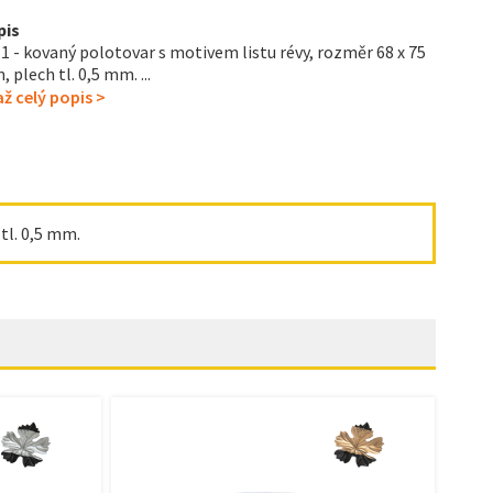
pis
1 - kovaný polotovar s motivem listu révy, rozměr 68 x 75
 plech tl. 0,5 mm. ...
ž celý popis >
tl. 0,5 mm.