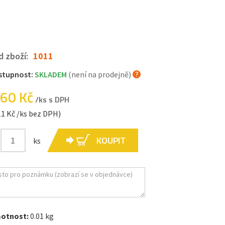
d zboží:
1011
stupnost:
SKLADEM
(není na prodejně)
.60 Kč
/ks s DPH
11 Kč /ks bez DPH)
KOUPIT
ks
otnost:
0.01 kg