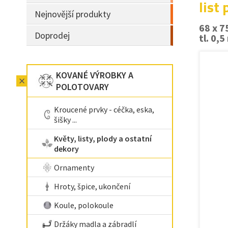
list
Nejnovější produkty
68 x 
Doprodej
tl. 0,
KOVANÉ VÝROBKY A
POLOTOVARY
Kroucené prvky - céčka, eska,
šišky ...
Květy, listy, plody a ostatní
dekory
Ornamenty
Hroty, špice, ukončení
Koule, polokoule
Držáky madla a zábradlí