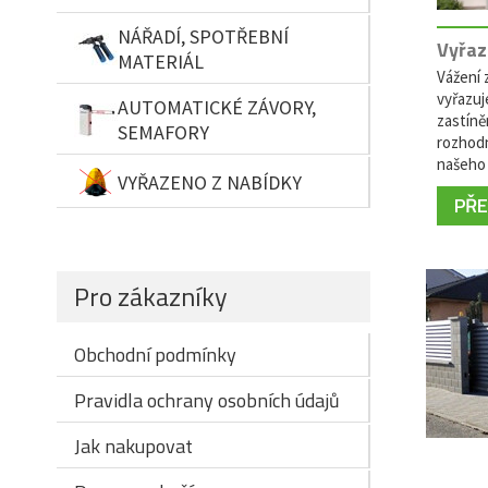
NÁŘADÍ, SPOTŘEBNÍ
Vyřaz
MATERIÁL
Vážení z
vyřazuj
AUTOMATICKÉ ZÁVORY,
zastíně
SEMAFORY
rozhodn
našeho 
VYŘAZENO Z NABÍDKY
PŘEČ
Pro zákazníky
Obchodní podmínky
Pravidla ochrany osobních údajů
Jak nakupovat