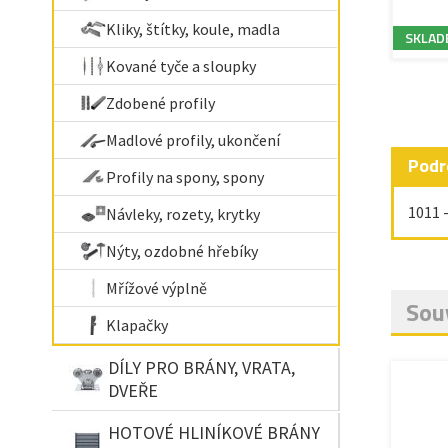
Kliky, štítky, koule, madla
SKLAD
Kované tyče a sloupky
Zdobené profily
Madlové profily, ukončení
Podr
Profily na spony, spony
1011 
Návleky, rozety, krytky
Nýty, ozdobné hřebíky
Mřížové výplně
Souv
Klapačky
DÍLY PRO BRÁNY, VRATA,
DVEŘE
HOTOVÉ HLINÍKOVÉ BRÁNY