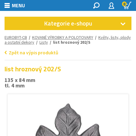
0
MENU
Kategorie e-shopu
EUROBYT-CB
/
KOVANÉ VÝROBKY A POLOTOVARY
/
Květy, listy, plody
a ostatní dekory
/
Listy
/ list hroznový 202/S
Zpět na výpis produktů
list hroznový 202/S
135 x 84 mm
tl. 4 mm