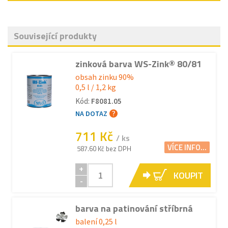
Související produkty
zinková barva WS-Zink® 80/81
obsah zinku 90%
0,5 l / 1,2 kg
Kód:
F8081.05
NA DOTAZ
711 Kč
/ ks
VÍCE INFO...
587.60 Kč bez DPH
+
KOUPIT
-
barva na patinování stříbrná
balení 0,25 l