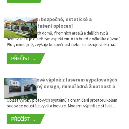
Hliníkový plot: bezpečné, estetické a
bezúdržbové řešení oplocení
Oplocení rodinných domů, firemních areálů a dalších typů
nemovitostí je důležitým aspektem. A to hned z několika důvodů.
Plot, mimo jiné, zvyšuje bezpečnost nebo zamezuje vniku na...
PŘEČÍST ...
Moderní plotové výplně z laserem vypalovaných
kovů: výjimečný design, mimořádná životnost a
žádná údržba
Oblast výroby plotových systémů a ohraničení prostoru kolem
budov se neustále vyvíjí a inovuje. Moderní výplně se stávají...
PŘEČÍST ...