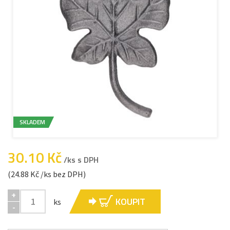
SKLADEM
30.10 Kč
/ks s DPH
(24.88 Kč /ks bez DPH)
+
KOUPIT
ks
-