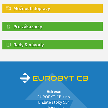
Možnosti dopravy
Pro zákazníky
Rady & návody
Adresa:
EUROBYT CB s.r.o.
U Zlaté stoky 554
Litvínovice