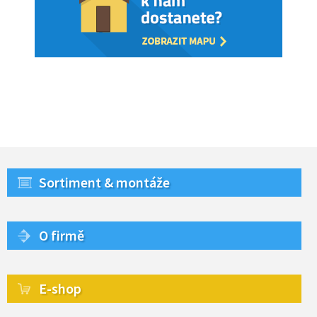
Sortiment & montáže
O firmě
E-shop