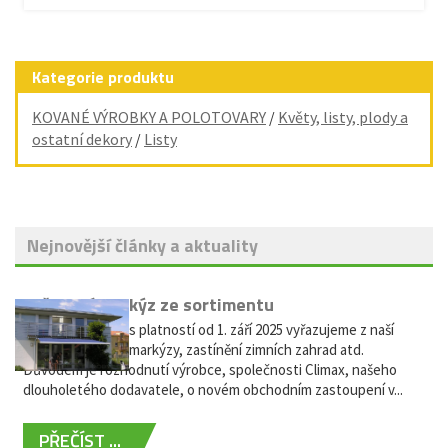
Kategorie produktu
KOVANÉ VÝROBKY A POLOTOVARY
/
Květy, listy, plody a
ostatní dekory
/
Listy
Nejnovější články a aktuality
Vyřazení markýz ze sortimentu
Vážení zákazníci, s platností od 1. září 2025 vyřazujeme z naší
nabídky výsuvné markýzy, zastínění zimních zahrad atd.
Důvodem je rozhodnutí výrobce, společnosti Climax, našeho
dlouholetého dodavatele, o novém obchodním zastoupení v...
PŘEČÍST ...