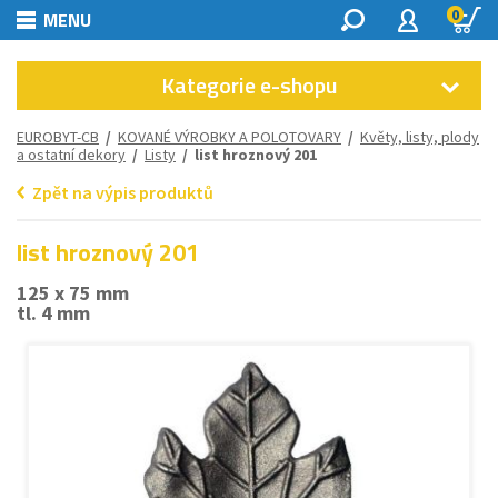
0
MENU
Kategorie e-shopu
EUROBYT-CB
/
KOVANÉ VÝROBKY A POLOTOVARY
/
Květy, listy, plody
a ostatní dekory
/
Listy
/ list hroznový 201
Zpět na výpis produktů
list hroznový 201
125 x 75 mm
tl. 4 mm