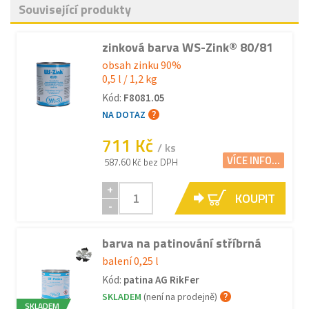
Související produkty
zinková barva WS-Zink® 80/81
obsah zinku 90%
0,5 l / 1,2 kg
Kód:
F8081.05
NA DOTAZ
711 Kč
/ ks
VÍCE INFO...
587.60 Kč bez DPH
+
KOUPIT
-
barva na patinování stříbrná
balení 0,25 l
Kód:
patina AG RikFer
SKLADEM
(není na prodejně)
SKLADEM