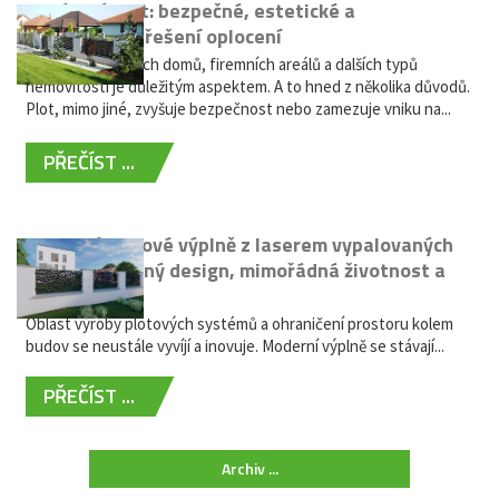
Hliníkový plot: bezpečné, estetické a
bezúdržbové řešení oplocení
Oplocení rodinných domů, firemních areálů a dalších typů
nemovitostí je důležitým aspektem. A to hned z několika důvodů.
Plot, mimo jiné, zvyšuje bezpečnost nebo zamezuje vniku na...
PŘEČÍST ...
Moderní plotové výplně z laserem vypalovaných
kovů: výjimečný design, mimořádná životnost a
žádná údržba
Oblast výroby plotových systémů a ohraničení prostoru kolem
budov se neustále vyvíjí a inovuje. Moderní výplně se stávají...
PŘEČÍST ...
Archiv ...