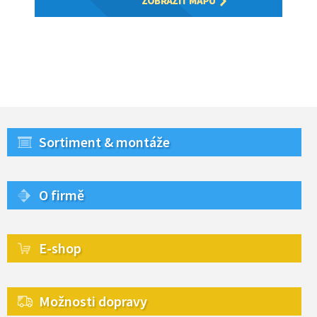
Sortiment & montáže
O firmě
E-shop
Možnosti dopravy