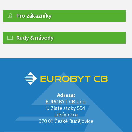
Pro zákazníky
Rady & návody
Adresa:
EUROBYT CB s.r.o.
U Zlaté stoky 554
Litvínovice
370 01 České Budějovice