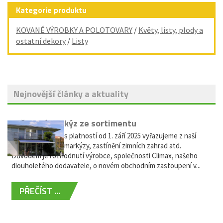
Kategorie produktu
KOVANÉ VÝROBKY A POLOTOVARY
/
Květy, listy, plody a
ostatní dekory
/
Listy
Nejnovější články a aktuality
Vyřazení markýz ze sortimentu
Vážení zákazníci, s platností od 1. září 2025 vyřazujeme z naší
nabídky výsuvné markýzy, zastínění zimních zahrad atd.
Důvodem je rozhodnutí výrobce, společnosti Climax, našeho
dlouholetého dodavatele, o novém obchodním zastoupení v...
PŘEČÍST ...