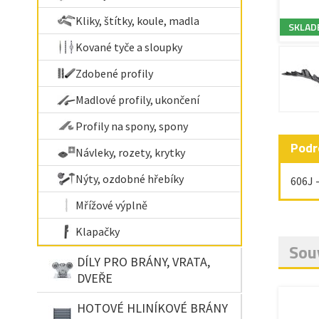
Kliky, štítky, koule, madla
SKLAD
Kované tyče a sloupky
Zdobené profily
Madlové profily, ukončení
Profily na spony, spony
Podr
Návleky, rozety, krytky
Nýty, ozdobné hřebíky
606J 
Mřížové výplně
Klapačky
Souv
DÍLY PRO BRÁNY, VRATA,
DVEŘE
HOTOVÉ HLINÍKOVÉ BRÁNY