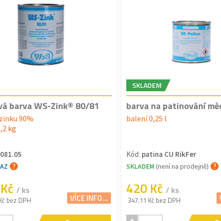
SKLADEM
vá barva WS-Zink® 80/81
barva na patinování mě
zinku 90%
balení 0,25 l
1,2 kg
081.05
Kód:
patina CU RikFer
TAZ
SKLADEM
(není na prodejně)
 Kč
420 Kč
/ ks
/ ks
VÍCE INFO...
Kč bez DPH
347.11 Kč bez DPH
+