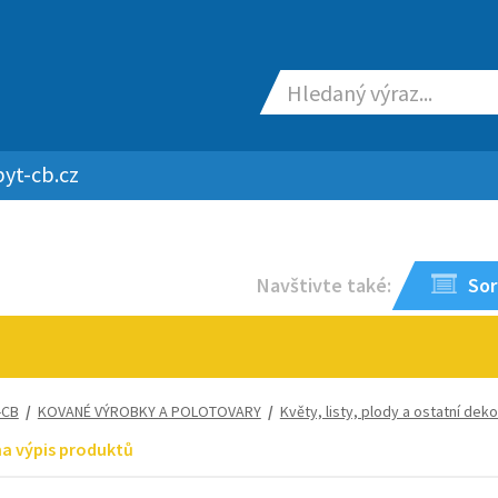
yt-cb.cz
Navštivte také:
Sor
-CB
/
KOVANÉ VÝROBKY A POLOTOVARY
/
Květy, listy, plody a ostatní dek
na výpis produktů