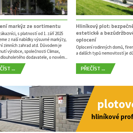
ení markýz ze sortimentu
Hliníkový plot: bezpečn
estetické a bezúdržbov
ákazníci, s platností od 1. září 2025
oplocení
eme z naší nabídky výsuvné markýzy,
ní zimních zahrad atd. Důvodem je
Oplocení rodinných domů, fire
utí výrobce, společnosti Climax,
a dalších typů nemovitostí je dů
dlouholetého dodavatele, o novém...
ÍST ...
PŘEČÍST ...