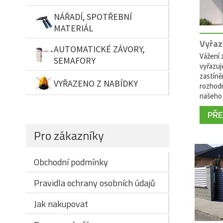
NÁŘADÍ, SPOTŘEBNÍ
MATERIÁL
Vyřaz
AUTOMATICKÉ ZÁVORY,
Vážení z
SEMAFORY
vyřazuj
zastíně
VYŘAZENO Z NABÍDKY
rozhodn
našeho 
PŘEČ
Pro zákazníky
Obchodní podmínky
Pravidla ochrany osobních údajů
Jak nakupovat