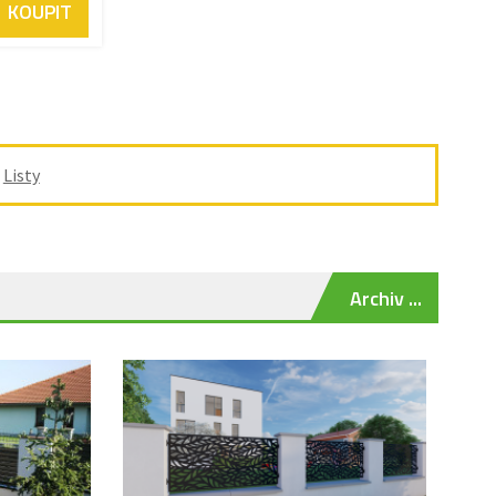
KOUPIT
/
Listy
Archiv ...