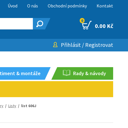
Úvod
O nás
Obchodní podmínky
Kontakt
0
0.00 Kč
Přihlásit
/
Registrovat
timent & montáže
Rady & návody
ory
/
Listy
/ list 606J