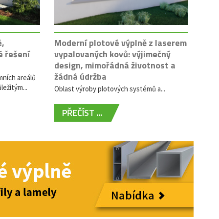
é,
Moderní plotové výplně z laserem
é řešení
vypalovaných kovů: výjimečný
design, mimořádná životnost a
žádná údržba
mních areálů
ležitým...
Oblast výroby plotových systémů a...
PŘEČÍST ...