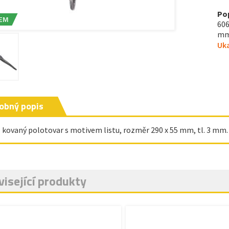
Po
EM
606
mm,
Uka
obný popis
- kovaný polotovar s motivem listu, rozměr 290 x 55 mm, tl. 3 mm.
isející produkty