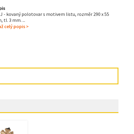
pis
J - kovaný polotovar s motivem listu, rozměr 290 x 55
 tl. 3 mm. ...
ž celý popis >