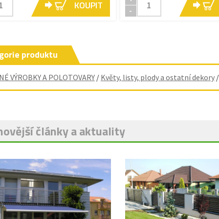
KOUPIT
-
gorie produktu
NÉ VÝROBKY A POLOTOVARY
/
Květy, listy, plody a ostatní dekory
ovější články a aktuality