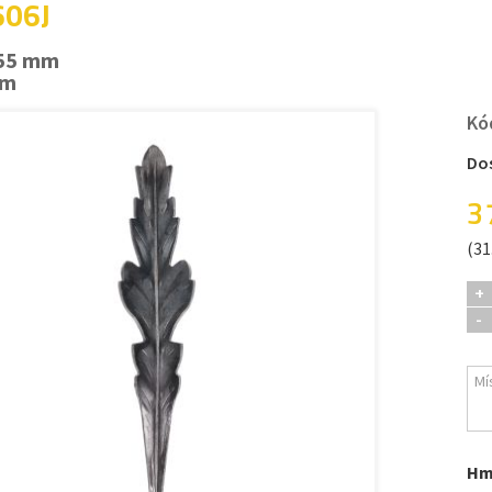
 606J
 55 mm
mm
Kó
Do
3
(31
+
-
Hm