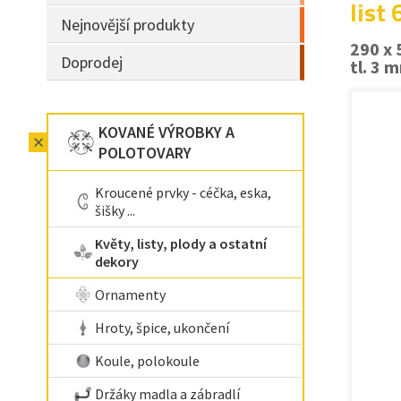
list
Nejnovější produkty
290 x
Doprodej
tl. 3 
KOVANÉ VÝROBKY A
POLOTOVARY
Kroucené prvky - céčka, eska,
šišky ...
Květy, listy, plody a ostatní
dekory
Ornamenty
Hroty, špice, ukončení
Koule, polokoule
Držáky madla a zábradlí