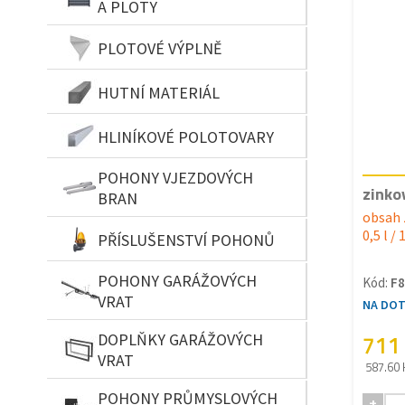
A PLOTY
PLOTOVÉ VÝPLNĚ
HUTNÍ MATERIÁL
HLINÍKOVÉ POLOTOVARY
POHONY VJEZDOVÝCH
zinko
BRAN
obsah 
0,5 l / 
PŘÍSLUŠENSTVÍ POHONŮ
POHONY GARÁŽOVÝCH
Kód:
F8
VRAT
NA DO
711
DOPLŇKY GARÁŽOVÝCH
VRAT
587.60 
POHONY PRŮMYSLOVÝCH
+