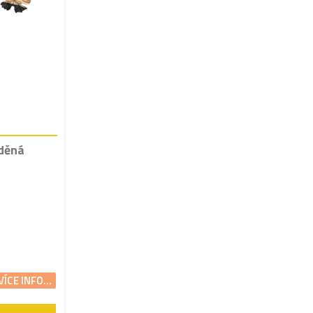
děná
VÍCE INFO...