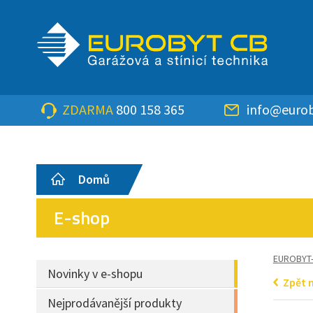
ZDARMA
800 158 365
info@eurob
Domů
E-shop
EUROBYT
Novinky v e-shopu
Zpět 
Nejprodávanější produkty