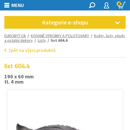
0
MENU
Kategorie e-shopu
EUROBYT-CB
/
KOVANÉ VÝROBKY A POLOTOVARY
/
Květy, listy, plody
a ostatní dekory
/
Listy
/ list 604.4
Zpět na výpis produktů
list 604.4
190 x 60 mm
tl. 4 mm