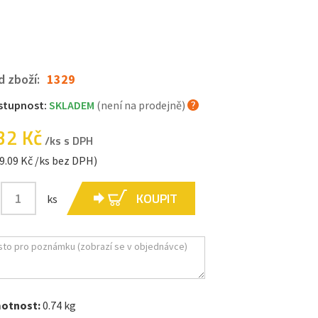
d zboží:
1329
stupnost:
SKLADEM
(není na prodejně)
32 Kč
/ks s DPH
9.09 Kč /ks bez DPH)
KOUPIT
ks
otnost:
0.74 kg