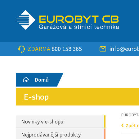
ZDARMA
800 158 365
info@eurob
Domů
E-shop
EUROBYT
Novinky v e-shopu
Zpět 
Nejprodávanější produkty