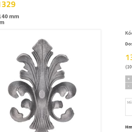
 1329
 140 mm
mm
Kó
Do
1
(10
+
-
Hm