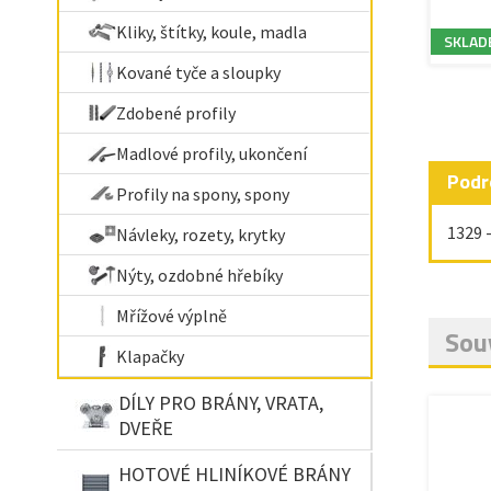
Kliky, štítky, koule, madla
SKLAD
Kované tyče a sloupky
Zdobené profily
Madlové profily, ukončení
Podr
Profily na spony, spony
1329 
Návleky, rozety, krytky
Nýty, ozdobné hřebíky
Mřížové výplně
Souv
Klapačky
DÍLY PRO BRÁNY, VRATA,
DVEŘE
HOTOVÉ HLINÍKOVÉ BRÁNY