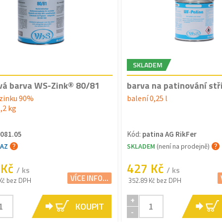
SKLADEM
vá barva WS-Zink® 80/81
barva na patinování stř
zinku 90%
balení 0,25 l
1,2 kg
081.05
Kód:
patina AG RikFer
TAZ
SKLADEM
(není na prodejně)
 Kč
427 Kč
/ ks
/ ks
VÍCE INFO...
Kč bez DPH
352.89 Kč bez DPH
+
KOUPIT
-