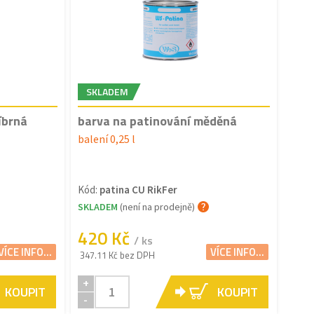
SKLADEM
íbrná
barva na patinování měděná
balení 0,25 l
Kód:
patina CU RikFer
SKLADEM
(není na prodejně)
420 Kč
/ ks
VÍCE INFO...
VÍCE INFO...
347.11 Kč bez DPH
+
KOUPIT
KOUPIT
-