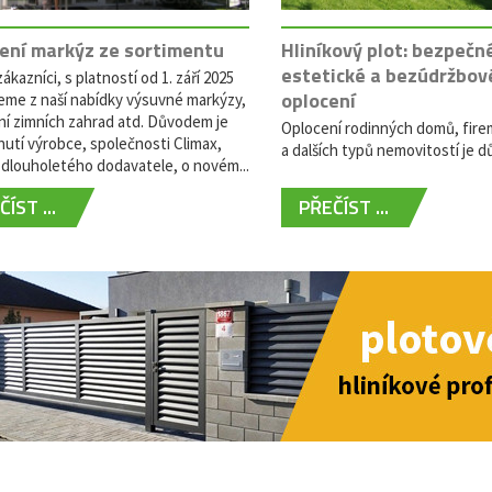
ení markýz ze sortimentu
Hliníkový plot: bezpečn
estetické a bezúdržbov
ákazníci, s platností od 1. září 2025
oplocení
eme z naší nabídky výsuvné markýzy,
ní zimních zahrad atd. Důvodem je
Oplocení rodinných domů, fire
utí výrobce, společnosti Climax,
a dalších typů nemovitostí je dů
dlouholetého dodavatele, o novém...
ÍST ...
PŘEČÍST ...