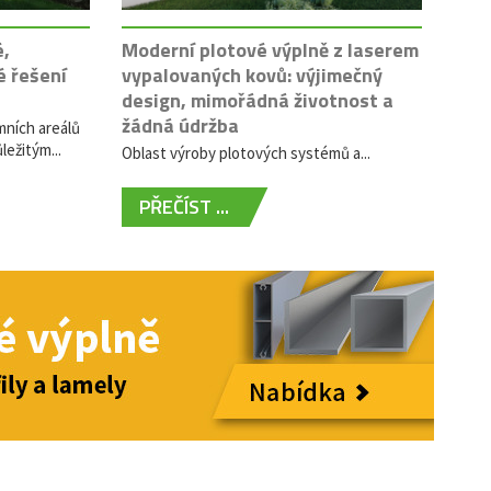
é,
Moderní plotové výplně z laserem
é řešení
vypalovaných kovů: výjimečný
design, mimořádná životnost a
žádná údržba
mních areálů
ležitým...
Oblast výroby plotových systémů a...
PŘEČÍST ...