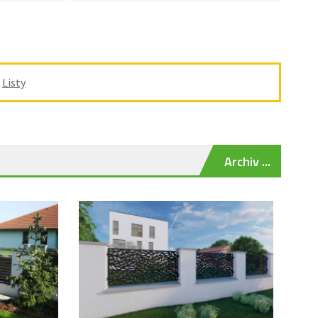
/
Listy
Archiv ...