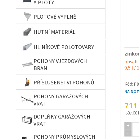
A PLOTY
PLOTOVÉ VÝPLNĚ
HUTNÍ MATERIÁL
HLINÍKOVÉ POLOTOVARY
zinko
POHONY VJEZDOVÝCH
obsah 
BRAN
0,5 l / 
PŘÍSLUŠENSTVÍ POHONŮ
Kód:
F8
NA DO
POHONY GARÁŽOVÝCH
711
VRAT
587.60 
DOPLŇKY GARÁŽOVÝCH
VRAT
+
-
POHONY PRŮMYSLOVÝCH