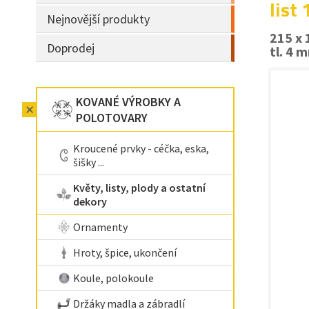
list
Nejnovější produkty
215 x
Doprodej
tl. 4 
KOVANÉ VÝROBKY A
POLOTOVARY
Kroucené prvky - céčka, eska,
šišky ...
Květy, listy, plody a ostatní
dekory
Ornamenty
Hroty, špice, ukončení
Koule, polokoule
Držáky madla a zábradlí