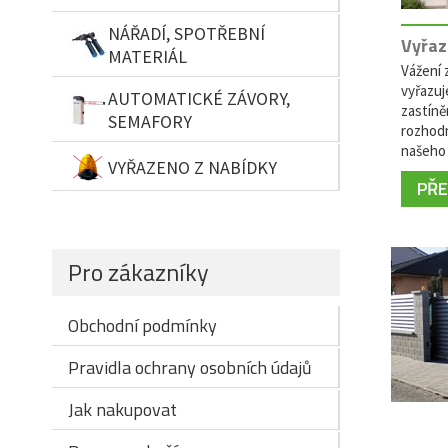
NÁŘADÍ, SPOTŘEBNÍ
Vyřaz
MATERIÁL
Vážení z
vyřazuj
AUTOMATICKÉ ZÁVORY,
zastíně
SEMAFORY
rozhodn
našeho 
VYŘAZENO Z NABÍDKY
PŘEČ
Pro zákazníky
Obchodní podmínky
Pravidla ochrany osobních údajů
Jak nakupovat