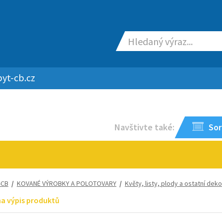
yt-cb.cz
Navštivte také:
Sor
-CB
/
KOVANÉ VÝROBKY A POLOTOVARY
/
Květy, listy, plody a ostatní dek
na výpis produktů