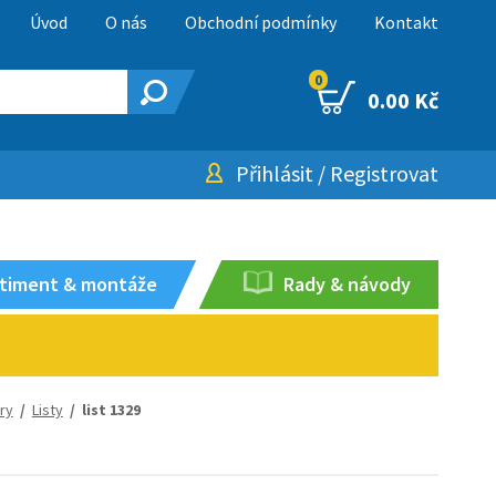
Úvod
O nás
Obchodní podmínky
Kontakt
0
0.00 Kč
Přihlásit
/
Registrovat
timent & montáže
Rady & návody
ory
/
Listy
/ list 1329