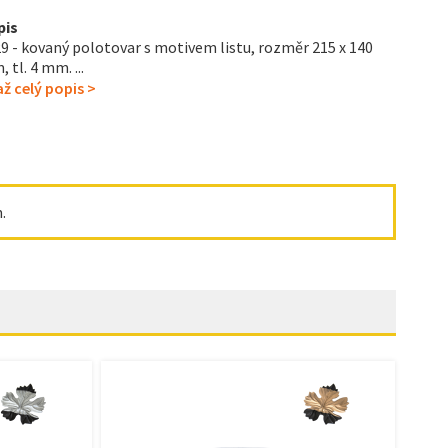
pis
9 - kovaný polotovar s motivem listu, rozměr 215 x 140
 tl. 4 mm. ...
ž celý popis >
.