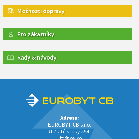
Možnosti dopravy
Pro zákazníky
Rady & návody
Adresa:
EUROBYT CB s.r.o.
U Zlaté stoky 554
Litvínovice