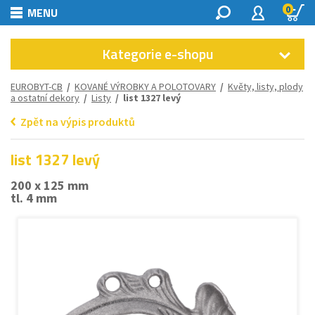
0
MENU
Kategorie e-shopu
EUROBYT-CB
/
KOVANÉ VÝROBKY A POLOTOVARY
/
Květy, listy, plody
a ostatní dekory
/
Listy
/ list 1327 levý
Zpět na výpis produktů
list 1327 levý
200 x 125 mm
tl. 4 mm