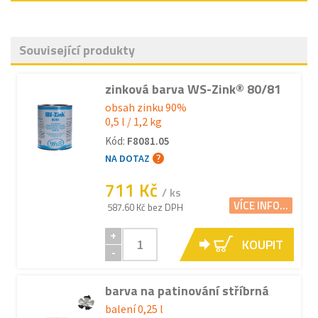
Související produkty
zinková barva WS-Zink® 80/81
obsah zinku 90%
0,5 l / 1,2 kg
Kód:
F8081.05
NA DOTAZ
711 Kč
/ ks
VÍCE INFO...
587.60 Kč bez DPH
+
KOUPIT
-
barva na patinování stříbrná
balení 0,25 l