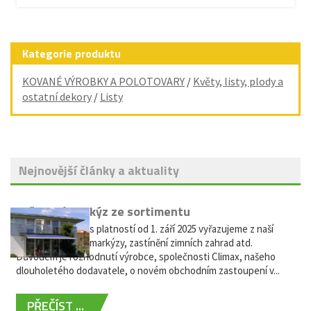
Kategorie produktu
KOVANÉ VÝROBKY A POLOTOVARY
/
Květy, listy, plody a
ostatní dekory
/
Listy
Nejnovější články a aktuality
Vyřazení markýz ze sortimentu
Vážení zákazníci, s platností od 1. září 2025 vyřazujeme z naší
nabídky výsuvné markýzy, zastínění zimních zahrad atd.
Důvodem je rozhodnutí výrobce, společnosti Climax, našeho
dlouholetého dodavatele, o novém obchodním zastoupení v...
PŘEČÍST ...