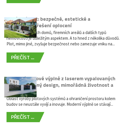
Hliníkový plot: bezpečné, estetické a
bezúdržbové řešení oplocení
Oplocení rodinných domů, firemních areálů a dalších typů
nemovitostí je důležitým aspektem. A to hned z několika důvodů.
Plot, mimo jiné, zvyšuje bezpečnost nebo zamezuje vniku na...
PŘEČÍST ...
Moderní plotové výplně z laserem vypalovaných
kovů: výjimečný design, mimořádná životnost a
žádná údržba
Oblast výroby plotových systémů a ohraničení prostoru kolem
budov se neustále vyvíjí a inovuje. Moderní výplně se stávají...
PŘEČÍST ...