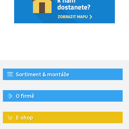
Sortiment & montáže
O firmě
E-shop