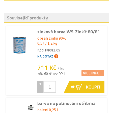
Související produkty
zinková barva WS-Zink® 80/81
obsah zinku 90%
0,5 l / 1,2 kg
Kód:
F8081.05
NA DOTAZ
711 Kč
/ ks
VÍCE INFO...
587.60 Kč bez DPH
+
KOUPIT
-
barva na patinování stříbrná
balení 0,25 l