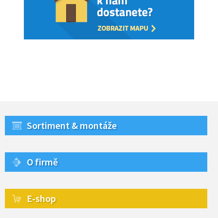
Sortiment & montáže
O firmě
E-shop