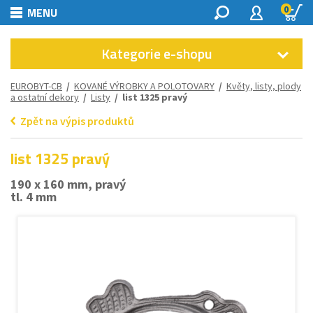
0
MENU
Kategorie e-shopu
EUROBYT-CB
/
KOVANÉ VÝROBKY A POLOTOVARY
/
Květy, listy, plody
a ostatní dekory
/
Listy
/ list 1325 pravý
Zpět na výpis produktů
list 1325 pravý
190 x 160 mm, pravý
tl. 4 mm