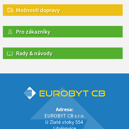
Možnosti dopravy
Pro zákazníky
Rady & návody
Adresa:
EUROBYT CB s.r.o.
U Zlaté stoky 554
Litvínovice