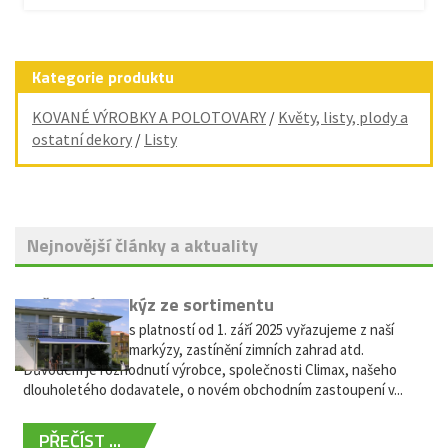
Kategorie produktu
KOVANÉ VÝROBKY A POLOTOVARY
/
Květy, listy, plody a
ostatní dekory
/
Listy
Nejnovější články a aktuality
Vyřazení markýz ze sortimentu
Vážení zákazníci, s platností od 1. září 2025 vyřazujeme z naší
nabídky výsuvné markýzy, zastínění zimních zahrad atd.
Důvodem je rozhodnutí výrobce, společnosti Climax, našeho
dlouholetého dodavatele, o novém obchodním zastoupení v...
PŘEČÍST ...