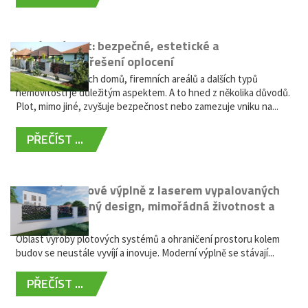
Hliníkový plot: bezpečné, estetické a
bezúdržbové řešení oplocení
Oplocení rodinných domů, firemních areálů a dalších typů
nemovitostí je důležitým aspektem. A to hned z několika důvodů.
Plot, mimo jiné, zvyšuje bezpečnost nebo zamezuje vniku na...
PŘEČÍST ...
Moderní plotové výplně z laserem vypalovaných
kovů: výjimečný design, mimořádná životnost a
žádná údržba
Oblast výroby plotových systémů a ohraničení prostoru kolem
budov se neustále vyvíjí a inovuje. Moderní výplně se stávají...
PŘEČÍST ...