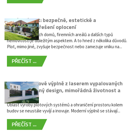
Hliníkový plot: bezpečné, estetické a
bezúdržbové řešení oplocení
Oplocení rodinných domů, firemních areálů a dalších typů
nemovitostí je důležitým aspektem. A to hned z několika důvodů.
Plot, mimo jiné, zvyšuje bezpečnost nebo zamezuje vniku na...
PŘEČÍST ...
Moderní plotové výplně z laserem vypalovaných
kovů: výjimečný design, mimořádná životnost a
žádná údržba
Oblast výroby plotových systémů a ohraničení prostoru kolem
budov se neustále vyvíjí a inovuje. Moderní výplně se stávají...
PŘEČÍST ...