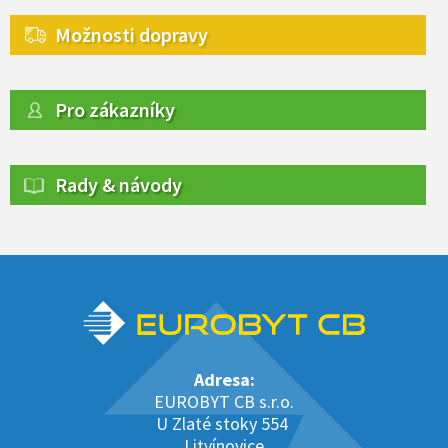
Možnosti dopravy
Pro zákazníky
Rady & návody
Adresa:
EUROBYT CB s.r.o.
U Zlaté stoky 554
Litvínovice