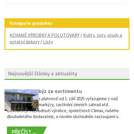
Kategorie produktu
KOVANÉ VÝROBKY A POLOTOVARY
/
Květy, listy, plody a
ostatní dekory
/
Listy
Nejnovější články a aktuality
Vyřazení markýz ze sortimentu
Vážení zákazníci, s platností od 1. září 2025 vyřazujeme z naší
nabídky výsuvné markýzy, zastínění zimních zahrad atd.
Důvodem je rozhodnutí výrobce, společnosti Climax, našeho
dlouholetého dodavatele, o novém obchodním zastoupení v...
PŘEČÍST ...