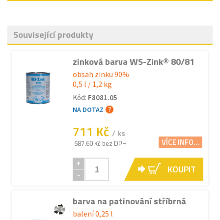
Související produkty
zinková barva WS-Zink® 80/81
obsah zinku 90%
0,5 l / 1,2 kg
Kód:
F8081.05
NA DOTAZ
711 Kč
/ ks
VÍCE INFO...
587.60 Kč bez DPH
+
KOUPIT
-
barva na patinování stříbrná
balení 0,25 l