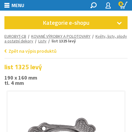
0
MENU
Kategorie e-shopu
EUROBYT-CB
/
KOVANÉ VÝROBKY A POLOTOVARY
/
Květy, listy, plody
a ostatní dekory
/
Listy
/ list 1325 levý
Zpět na výpis produktů
list 1325 levý
190 x 160 mm
tl. 4 mm