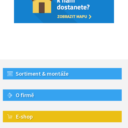
Sortiment & montáže
O firmě
E-shop