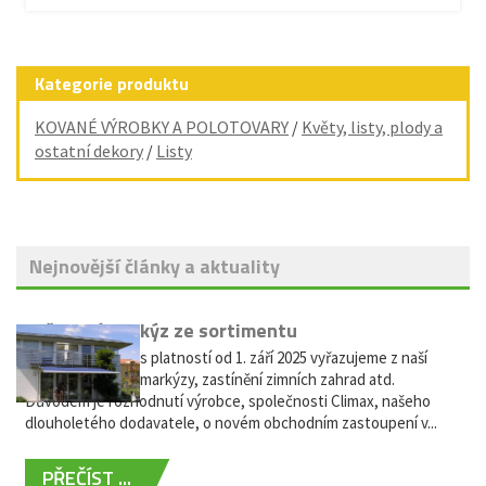
Kategorie produktu
KOVANÉ VÝROBKY A POLOTOVARY
/
Květy, listy, plody a
ostatní dekory
/
Listy
Nejnovější články a aktuality
Vyřazení markýz ze sortimentu
Vážení zákazníci, s platností od 1. září 2025 vyřazujeme z naší
nabídky výsuvné markýzy, zastínění zimních zahrad atd.
Důvodem je rozhodnutí výrobce, společnosti Climax, našeho
dlouholetého dodavatele, o novém obchodním zastoupení v...
PŘEČÍST ...