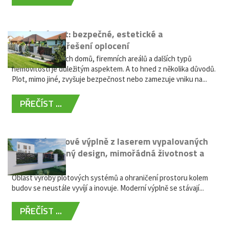
Hliníkový plot: bezpečné, estetické a
bezúdržbové řešení oplocení
Oplocení rodinných domů, firemních areálů a dalších typů
nemovitostí je důležitým aspektem. A to hned z několika důvodů.
Plot, mimo jiné, zvyšuje bezpečnost nebo zamezuje vniku na...
PŘEČÍST ...
Moderní plotové výplně z laserem vypalovaných
kovů: výjimečný design, mimořádná životnost a
žádná údržba
Oblast výroby plotových systémů a ohraničení prostoru kolem
budov se neustále vyvíjí a inovuje. Moderní výplně se stávají...
PŘEČÍST ...