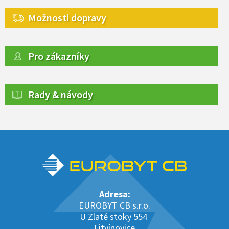
Možnosti dopravy
Pro zákazníky
Rady & návody
Adresa:
EUROBYT CB s.r.o.
U Zlaté stoky 554
Litvínovice