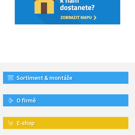
Sortiment & montáže
O firmě
E-shop