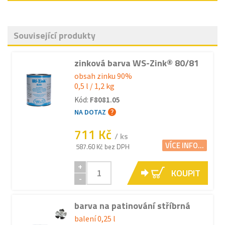
Související produkty
zinková barva WS-Zink® 80/81
obsah zinku 90%
0,5 l / 1,2 kg
Kód:
F8081.05
NA DOTAZ
711 Kč
/ ks
VÍCE INFO...
587.60 Kč bez DPH
+
KOUPIT
-
barva na patinování stříbrná
balení 0,25 l