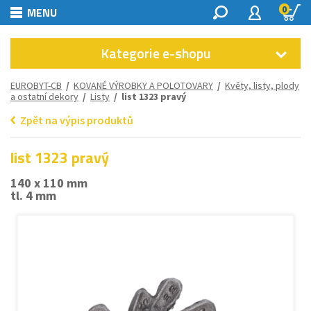
0
MENU
Kategorie e-shopu
EUROBYT-CB
/
KOVANÉ VÝROBKY A POLOTOVARY
/
Květy, listy, plody
a ostatní dekory
/
Listy
/ list 1323 pravý
Zpět na výpis produktů
list 1323 pravý
140 x 110 mm
tl. 4 mm