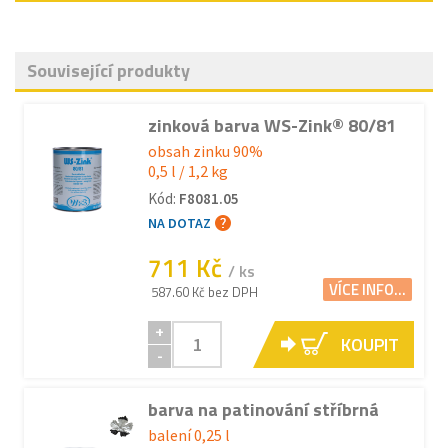
Související produkty
zinková barva WS-Zink® 80/81
obsah zinku 90%
0,5 l / 1,2 kg
Kód:
F8081.05
NA DOTAZ
711 Kč
/ ks
VÍCE INFO...
587.60 Kč bez DPH
+
KOUPIT
-
barva na patinování stříbrná
balení 0,25 l