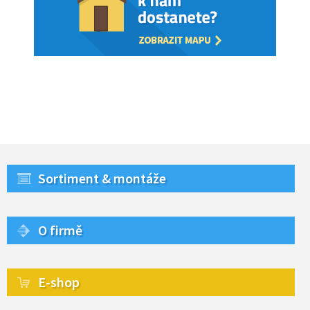
Sortiment & montáže
O firmě
E-shop