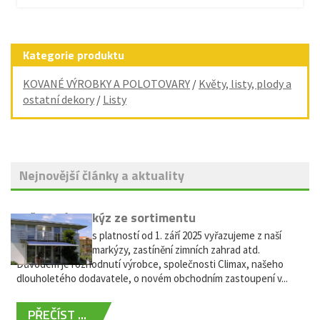
Kategorie produktu
KOVANÉ VÝROBKY A POLOTOVARY
/
Květy, listy, plody a
ostatní dekory
/
Listy
Nejnovější články a aktuality
Vyřazení markýz ze sortimentu
Vážení zákazníci, s platností od 1. září 2025 vyřazujeme z naší
nabídky výsuvné markýzy, zastínění zimních zahrad atd.
Důvodem je rozhodnutí výrobce, společnosti Climax, našeho
dlouholetého dodavatele, o novém obchodním zastoupení v...
PŘEČÍST ...