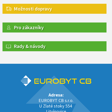
Možnosti dopravy
Pro zákazníky
Rady & návody
Adresa:
EUROBYT CB s.r.o.
U Zlaté stoky 554
Litvínovice