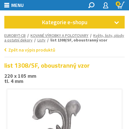
0
MENU
Kategorie e-shopu
EUROBYT-CB
/
KOVANÉ VÝROBKY A POLOTOVARY
/
Květy, listy, plody
a ostatní dekory
/
Listy
/ list 1308/SF, oboustranný vzor
Zpět na výpis produktů
list 1308/SF, oboustranný vzor
220 x 105 mm
tl. 4 mm