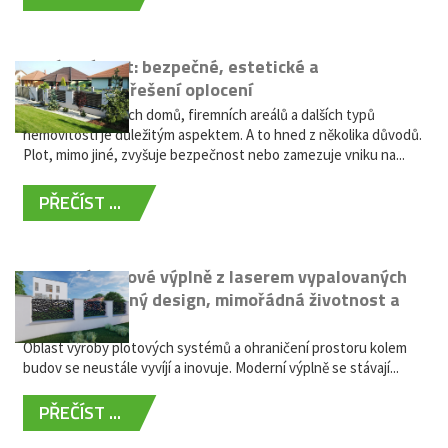
Hliníkový plot: bezpečné, estetické a
bezúdržbové řešení oplocení
Oplocení rodinných domů, firemních areálů a dalších typů
nemovitostí je důležitým aspektem. A to hned z několika důvodů.
Plot, mimo jiné, zvyšuje bezpečnost nebo zamezuje vniku na...
PŘEČÍST ...
Moderní plotové výplně z laserem vypalovaných
kovů: výjimečný design, mimořádná životnost a
žádná údržba
Oblast výroby plotových systémů a ohraničení prostoru kolem
budov se neustále vyvíjí a inovuje. Moderní výplně se stávají...
PŘEČÍST ...