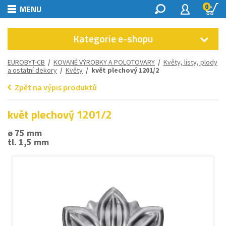
0
MENU
Kategorie e-shopu
EUROBYT-CB
/
KOVANÉ VÝROBKY A POLOTOVARY
/
Květy, listy, plody
a ostatní dekory
/
Květy
/ květ plechový 1201/2
Zpět na výpis produktů
květ plechový 1201/2
ø 75 mm
tl. 1,5 mm