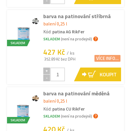
-
barva na patinování stříbrná
balení 0,25 l
Kód:
patina AG RikFer
SKLADEM
(není na prodejně)
SKLADEM
427 Kč
/ ks
VÍCE INFO...
352.89 Kč bez DPH
+
KOUPIT
-
barva na patinování měděná
balení 0,25 l
Kód:
patina CU RikFer
SKLADEM
(není na prodejně)
SKLADEM
420 Kč
/ ks