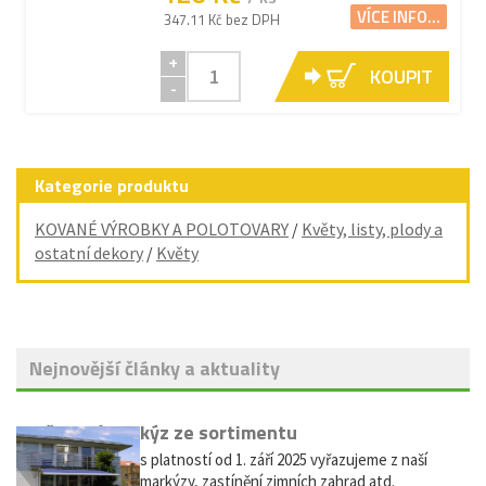
VÍCE INFO...
347.11 Kč bez DPH
+
KOUPIT
-
Kategorie produktu
KOVANÉ VÝROBKY A POLOTOVARY
/
Květy, listy, plody a
ostatní dekory
/
Květy
Nejnovější články a aktuality
Vyřazení markýz ze sortimentu
Vážení zákazníci, s platností od 1. září 2025 vyřazujeme z naší
nabídky výsuvné markýzy, zastínění zimních zahrad atd.