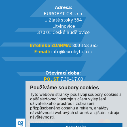
Adresa:
EUROBYT CB s.r.o.
U Zlaté stoky 554
Litvínovice
370 01 České Budějovice
Infolinka ZDARMA:
800 158 365
E-mail:
info@eurobyt-cb.cz
Otevírací doba:
PO, ST
7.30–17.00
ÚT, ČT
7.30–16.00
Používáme soubory cookies
PÁ
7.30–14.00
Tyto webové stránky používají soubory cookies a
další sledovací nástroje s cílem vylepšení
uživatelského prostředí, zobrazení
přizpůsobeného obsahu a reklam, analýzy
návštěvnosti webových stránek a zjištění zdroje
návštěvnosti.