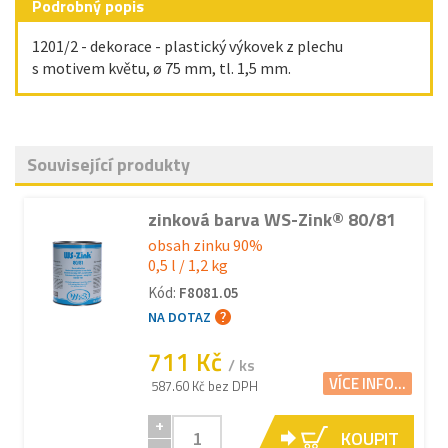
Podrobný popis
1201/2 - dekorace - plastický výkovek z plechu
s motivem květu, ø 75 mm, tl. 1,5 mm.
Související produkty
zinková barva WS-Zink® 80/81
obsah zinku 90%
0,5 l / 1,2 kg
Kód:
F8081.05
NA DOTAZ
711 Kč
/ ks
VÍCE INFO...
587.60 Kč bez DPH
+
KOUPIT