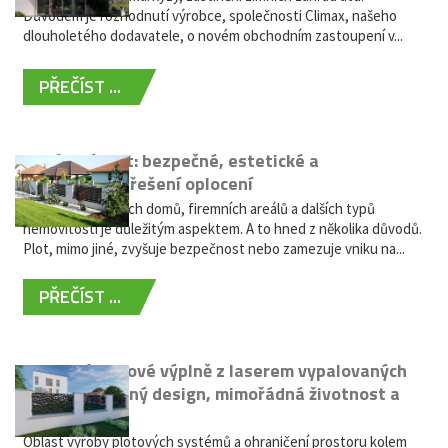
Důvodem je rozhodnutí výrobce, společnosti Climax, našeho
dlouholetého dodavatele, o novém obchodním zastoupení v...
PŘEČÍST ...
Hliníkový plot: bezpečné, estetické a
bezúdržbové řešení oplocení
Oplocení rodinných domů, firemních areálů a dalších typů
nemovitostí je důležitým aspektem. A to hned z několika důvodů.
Plot, mimo jiné, zvyšuje bezpečnost nebo zamezuje vniku na...
PŘEČÍST ...
Moderní plotové výplně z laserem vypalovaných
kovů: výjimečný design, mimořádná životnost a
žádná údržba
Oblast výroby plotových systémů a ohraničení prostoru kolem