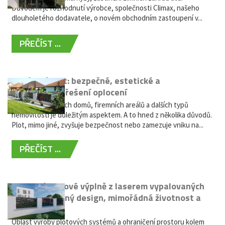
Důvodem je rozhodnutí výrobce, společnosti Climax, našeho
dlouholetého dodavatele, o novém obchodním zastoupení v...
PŘEČÍST ...
Hliníkový plot: bezpečné, estetické a
bezúdržbové řešení oplocení
Oplocení rodinných domů, firemních areálů a dalších typů
nemovitostí je důležitým aspektem. A to hned z několika důvodů.
Plot, mimo jiné, zvyšuje bezpečnost nebo zamezuje vniku na...
PŘEČÍST ...
Moderní plotové výplně z laserem vypalovaných
kovů: výjimečný design, mimořádná životnost a
žádná údržba
Oblast výroby plotových systémů a ohraničení prostoru kolem