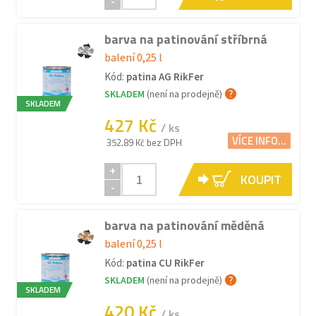
-
barva na patinování stříbrná
balení 0,25 l
Kód:
patina AG RikFer
SKLADEM
(není na prodejně)
SKLADEM
427 Kč
/ ks
VÍCE INFO...
352.89 Kč bez DPH
+
KOUPIT
-
barva na patinování měděná
balení 0,25 l
Kód:
patina CU RikFer
SKLADEM
(není na prodejně)
SKLADEM
420 Kč
/ ks