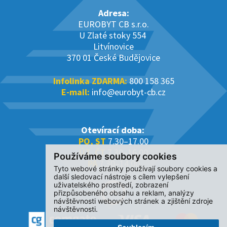
Adresa:
EUROBYT CB s.r.o.
U Zlaté stoky 554
Litvínovice
370 01 České Budějovice
Infolinka ZDARMA:
800 158 365
E-mail:
info@eurobyt-cb.cz
Otevírací doba:
PO, ST
7.30–17.00
ÚT, ČT
7.30–16.00
Používáme soubory cookies
PÁ
7.30–14.00
Tyto webové stránky používají soubory cookies a
další sledovací nástroje s cílem vylepšení
uživatelského prostředí, zobrazení
přizpůsobeného obsahu a reklam, analýzy
návštěvnosti webových stránek a zjištění zdroje
návštěvnosti.