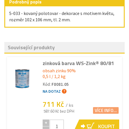
Podrobný popis
5-033 - kovaný polotovar - dekorace s motivem květu,
rozměr 102 x 106 mm, tl. 2 mm .
Související produkty
zinková barva WS-Zink® 80/81
obsah zinku 90%
0,5 l / 1,2 kg
Kód:
F8081.05
NA DOTAZ
711 Kč
/ ks
VÍCE INFO...
587.60 Kč bez DPH
+
KOUPIT