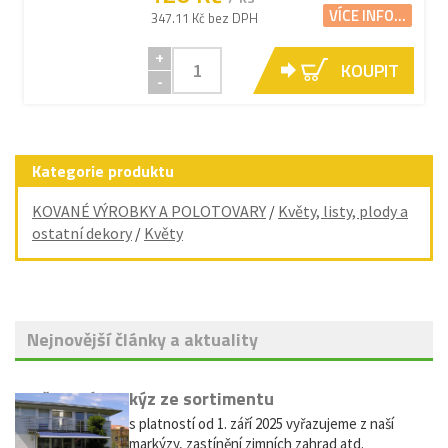
VÍCE INFO...
347.11 Kč bez DPH
+
KOUPIT
-
Kategorie produktu
KOVANÉ VÝROBKY A POLOTOVARY
/
Květy, listy, plody a
ostatní dekory
/
Květy
Nejnovější články a aktuality
Vyřazení markýz ze sortimentu
Vážení zákazníci, s platností od 1. září 2025 vyřazujeme z naší
nabídky výsuvné markýzy, zastínění zimních zahrad atd.