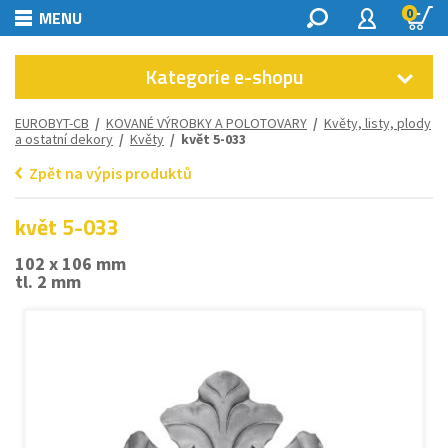
0
MENU
Kategorie e-shopu
EUROBYT-CB
/
KOVANÉ VÝROBKY A POLOTOVARY
/
Květy, listy, plody
a ostatní dekory
/
Květy
/ květ 5-033
Zpět na výpis produktů
květ 5-033
102 x 106 mm
tl. 2 mm