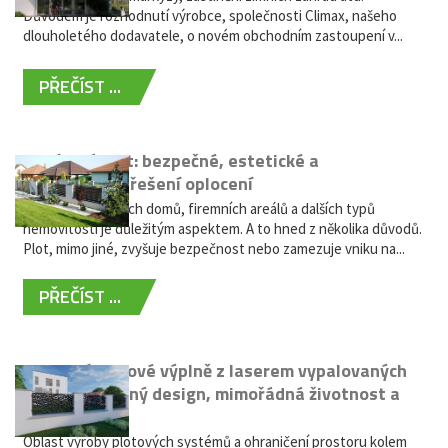
Důvodem je rozhodnutí výrobce, společnosti Climax, našeho
dlouholetého dodavatele, o novém obchodním zastoupení v...
PŘEČÍST ...
Hliníkový plot: bezpečné, estetické a
bezúdržbové řešení oplocení
Oplocení rodinných domů, firemních areálů a dalších typů
nemovitostí je důležitým aspektem. A to hned z několika důvodů.
Plot, mimo jiné, zvyšuje bezpečnost nebo zamezuje vniku na...
PŘEČÍST ...
Moderní plotové výplně z laserem vypalovaných
kovů: výjimečný design, mimořádná životnost a
žádná údržba
Oblast výroby plotových systémů a ohraničení prostoru kolem