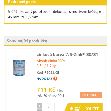
Podrobný popis
5-029 - kovaný polotovar - dekorace s motivem květu, ø
45 mm, tl. 1,5 mm .
Související produkty
zinková barva WS-Zink® 80/81
obsah zinku 90%
0,5 l / 1,2 kg
Kód:
F8081.05
NA DOTAZ
711 Kč
/ ks
VÍCE INFO...
587.60 Kč bez DPH
+
KOUPIT