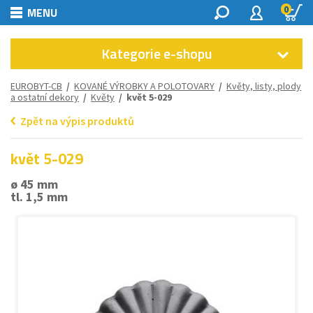
0
MENU
Kategorie e-shopu
EUROBYT-CB
/
KOVANÉ VÝROBKY A POLOTOVARY
/
Květy, listy, plody
a ostatní dekory
/
Květy
/ květ 5-029
Zpět na výpis produktů
květ 5-029
ø 45 mm
tl. 1,5 mm