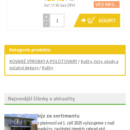
VÍCE INFO...
347.11 Kč bez DPH
+
KOUPIT
-
Kategorie produktu
KOVANÉ VÝROBKY A POLOTOVARY
/
Květy, listy, plody a
ostatní dekory
/
Květy
Nejnovější články a aktuality
Vyřazení markýz ze sortimentu
Vážení zákazníci, s platností od 1. září 2025 vyřazujeme z naší
nabídky výsuvné markýzy, zastínění zimních zahrad atd.