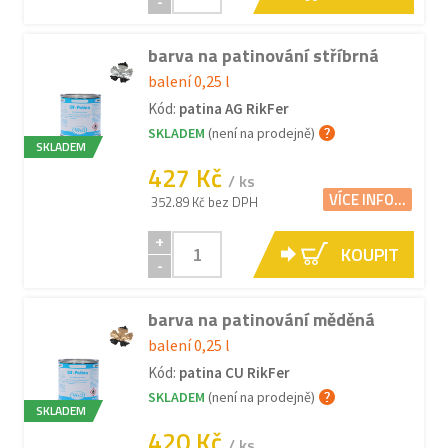
-
barva na patinování stříbrná
balení 0,25 l
Kód:
patina AG RikFer
SKLADEM
(není na prodejně)
SKLADEM
427 Kč
/ ks
VÍCE INFO...
352.89 Kč bez DPH
+
KOUPIT
-
barva na patinování měděná
balení 0,25 l
Kód:
patina CU RikFer
SKLADEM
(není na prodejně)
SKLADEM
420 Kč
/ ks