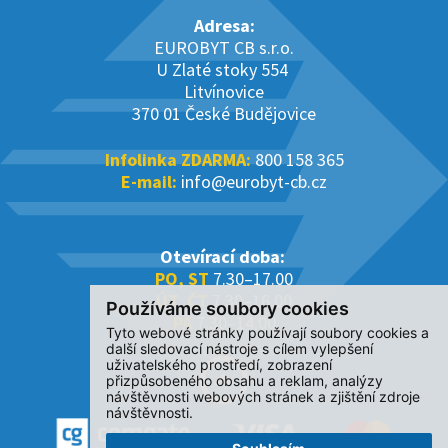
Adresa:
EUROBYT CB s.r.o.
U Zlaté stoky 554
Litvínovice
370 01 České Budějovice
Infolinka ZDARMA:
800 158 365
E-mail:
info@eurobyt-cb.cz
Otevírací doba:
PO, ST
7.30–17.00
ÚT, ČT
7.30–16.00
Používáme soubory cookies
PÁ
7.30–14.00
Tyto webové stránky používají soubory cookies a
další sledovací nástroje s cílem vylepšení
uživatelského prostředí, zobrazení
přizpůsobeného obsahu a reklam, analýzy
návštěvnosti webových stránek a zjištění zdroje
návštěvnosti.