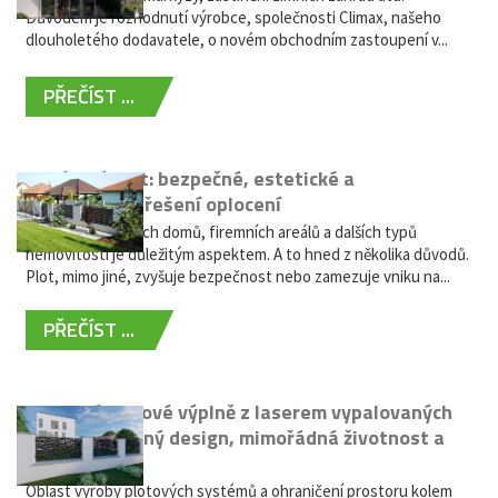
Důvodem je rozhodnutí výrobce, společnosti Climax, našeho
dlouholetého dodavatele, o novém obchodním zastoupení v...
PŘEČÍST ...
Hliníkový plot: bezpečné, estetické a
bezúdržbové řešení oplocení
Oplocení rodinných domů, firemních areálů a dalších typů
nemovitostí je důležitým aspektem. A to hned z několika důvodů.
Plot, mimo jiné, zvyšuje bezpečnost nebo zamezuje vniku na...
PŘEČÍST ...
Moderní plotové výplně z laserem vypalovaných
kovů: výjimečný design, mimořádná životnost a
žádná údržba
Oblast výroby plotových systémů a ohraničení prostoru kolem