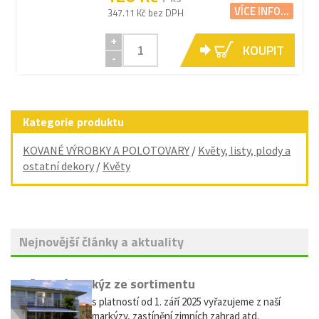
VÍCE INFO...
347.11 Kč bez DPH
+
KOUPIT
-
Kategorie produktu
KOVANÉ VÝROBKY A POLOTOVARY
/
Květy, listy, plody a
ostatní dekory
/
Květy
Nejnovější články a aktuality
Vyřazení markýz ze sortimentu
Vážení zákazníci, s platností od 1. září 2025 vyřazujeme z naší
nabídky výsuvné markýzy, zastínění zimních zahrad atd.