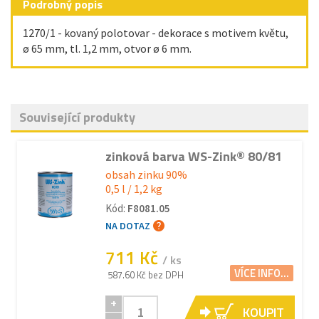
Podrobný popis
1270/1 - kovaný polotovar - dekorace s motivem květu,
ø 65 mm, tl. 1,2 mm, otvor ø 6 mm.
Související produkty
zinková barva WS-Zink® 80/81
obsah zinku 90%
0,5 l / 1,2 kg
Kód:
F8081.05
NA DOTAZ
711 Kč
/ ks
VÍCE INFO...
587.60 Kč bez DPH
+
KOUPIT