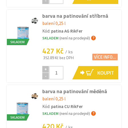
-
barva na patinování stříbrná
balení 0,25 l
Kód:
patina AG RikFer
SKLADEM
(není na prodejně)
SKLADEM
427 Kč
/ ks
VÍCE INFO...
352.89 Kč bez DPH
+
KOUPIT
-
barva na patinování měděná
balení 0,25 l
Kód:
patina CU RikFer
SKLADEM
(není na prodejně)
SKLADEM
420 Kč
/ ks