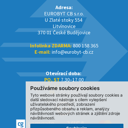
Adresa:
EUROBYT CB s.r.o.
U Zlaté stoky 554
Litvínovice
370 01 České Budějovice
Infolinka ZDARMA:
800 158 365
E-mail:
info@eurobyt-cb.cz
Otevírací doba:
PO, ST
7.30–17.00
ÚT, ČT
7.30–16.00
Používáme soubory cookies
PÁ
7.30–14.00
Tyto webové stránky používají soubory cookies a
další sledovací nástroje s cílem vylepšení
uživatelského prostředí, zobrazení
přizpůsobeného obsahu a reklam, analýzy
návštěvnosti webových stránek a zjištění zdroje
návštěvnosti.