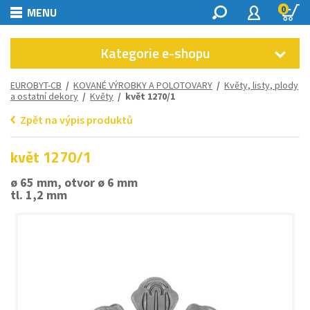
0
MENU
Kategorie e-shopu
EUROBYT-CB
/
KOVANÉ VÝROBKY A POLOTOVARY
/
Květy, listy, plody
a ostatní dekory
/
Květy
/ květ 1270/1
Zpět na výpis produktů
květ 1270/1
ø 65 mm, otvor ø 6 mm
tl. 1,2 mm