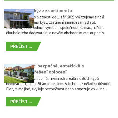
Vyřazení markýz ze sortimentu
Vážení zákazníci, s platností od 1. září 2025 vyřazujeme z naší
nabídky výsuvné markýzy, zastínění zimních zahrad atd.
Důvodem je rozhodnutí výrobce, společnosti Climax, našeho
dlouholetého dodavatele, o novém obchodním zastoupení v...
PŘEČÍST ...
Hliníkový plot: bezpečné, estetické a
bezúdržbové řešení oplocení
Oplocení rodinných domů, firemních areálů a dalších typů
nemovitostí je důležitým aspektem. A to hned z několika důvodů.
Plot, mimo jiné, zvyšuje bezpečnost nebo zamezuje vniku na...
PŘEČÍST ...