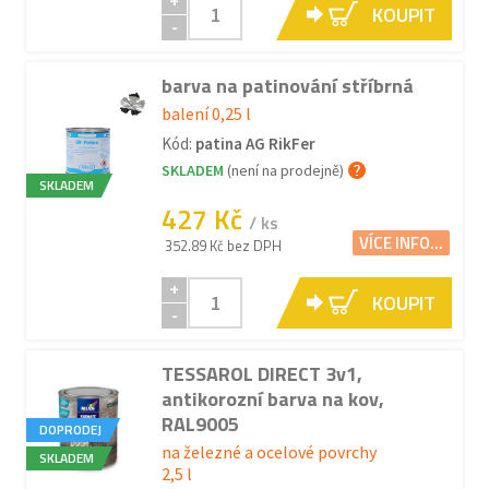
+
KOUPIT
-
barva na patinování stříbrná
balení 0,25 l
Kód:
patina AG RikFer
SKLADEM
(není na prodejně)
SKLADEM
427 Kč
/ ks
VÍCE INFO...
352.89 Kč bez DPH
+
KOUPIT
-
TESSAROL DIRECT 3v1,
antikorozní barva na kov,
RAL9005
DOPRODEJ
na železné a ocelové povrchy
SKLADEM
2,5 l