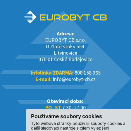
Adresa:
EUROBYT CB s.r.o.
U Zlaté stoky 554
Litvínovice
370 01 České Budějovice
Infolinka ZDARMA:
800 158 365
E-mail:
info@eurobyt-cb.cz
Otevírací doba:
PO, ST
7.30–17.00
ÚT, ČT
7.30–16.00
Používáme soubory cookies
PÁ
7.30–14.00
Tyto webové stránky používají soubory cookies a
další sledovací nástroje s cílem vylepšení