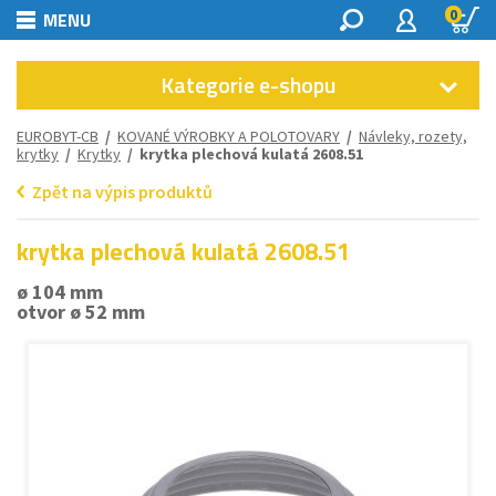
0
MENU
Kategorie e-shopu
EUROBYT-CB
/
KOVANÉ VÝROBKY A POLOTOVARY
/
Návleky, rozety,
krytky
/
Krytky
/ krytka plechová kulatá 2608.51
Zpět na výpis produktů
krytka plechová kulatá 2608.51
ø 104 mm
otvor ø 52 mm