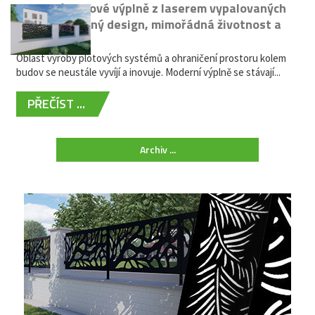
Moderní plotové výplně z laserem vypalovaných
kovů: výjimečný design, mimořádná životnost a
žádná údržba
Oblast výroby plotových systémů a ohraničení prostoru kolem
budov se neustále vyvíjí a inovuje. Moderní výplně se stávají...
PŘEČÍST ...
Archiv ...