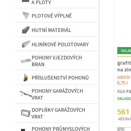
A PLOTY
PLOTOVÉ VÝPLNĚ
HUTNÍ MATERIÁL
HLINÍKOVÉ POLOTOVARY
SKLA
POHONY VJEZDOVÝCH
grafi
BRAN
na zin
odstín 
PŘÍSLUŠENSTVÍ POHONŮ
0,75 l
POHONY GARÁŽOVÝCH
Kód:
F0
VRAT
SKLAD
561
DOPLŇKY GARÁŽOVÝCH
VRAT
463.64 
POHONY PRŮMYSLOVÝCH
+