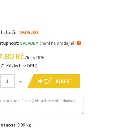
d zboží:
2605.80
stupnost:
SKLADEM
(není na prodejně)
7.80 Kč
/ks s DPH
.71 Kč /ks bez DPH)
KOUPIT
ks
otnost:
0.09 kg