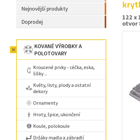
kryt
Nejnovější produkty
122 x
Doprodej
otvor
KOVANÉ VÝROBKY A
POLOTOVARY
Kroucené prvky - céčka, eska,
šišky ...
Květy, listy, plody a ostatní
dekory
Ornamenty
Hroty, špice, ukončení
Koule, polokoule
Držáky madla a zábradlí