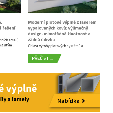
é,
Moderní plotové výplně z laserem
é řešení
vypalovaných kovů: výjimečný
design, mimořádná životnost a
žádná údržba
mních areálů
ležitým...
Oblast výroby plotových systémů a...
PŘEČÍST ...