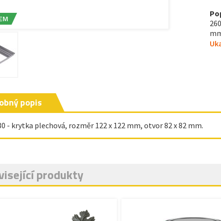
Po
EM
260
mm.
Uka
obný popis
80 - krytka plechová, rozměr 122 x 122 mm, otvor 82 x 82 mm.
isející produkty