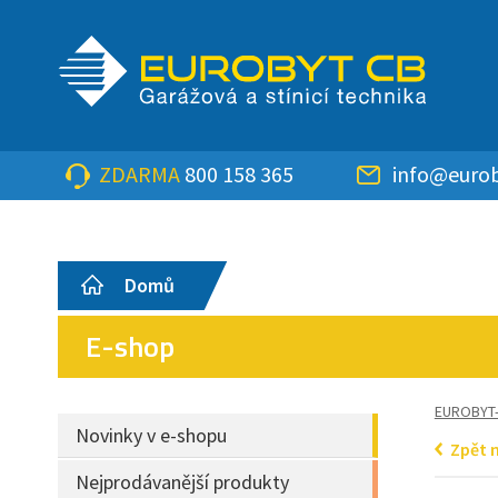
ZDARMA
800 158 365
info@eurob
Domů
E-shop
EUROBYT
Novinky v e-shopu
Zpět 
Nejprodávanější produkty