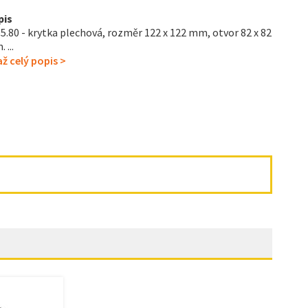
pis
5.80 - krytka plechová, rozměr 122 x 122 mm, otvor 82 x 82
 ...
ž celý popis >