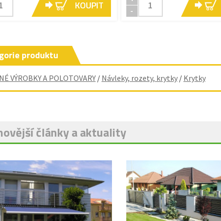
KOUPIT
-
gorie produktu
NÉ VÝROBKY A POLOTOVARY
/
Návleky, rozety, krytky
/
Krytky
ovější články a aktuality