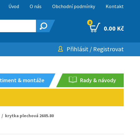
Úvod
O nás
Obchodní podmínky
Kontakt
0
0.00 Kč
Přihlásit
/
Registrovat
timent & montáže
Rady & návody
/ krytka plechová 2605.80