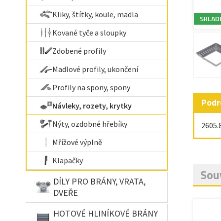
Kliky, štítky, koule, madla
SKLAD
Kované tyče a sloupky
Zdobené profily
Madlové profily, ukončení
Profily na spony, spony
Podr
Návleky, rozety, krytky
Nýty, ozdobné hřebíky
2605.
Mřížové výplně
Klapačky
Souv
DÍLY PRO BRÁNY, VRATA,
DVEŘE
HOTOVÉ HLINÍKOVÉ BRÁNY