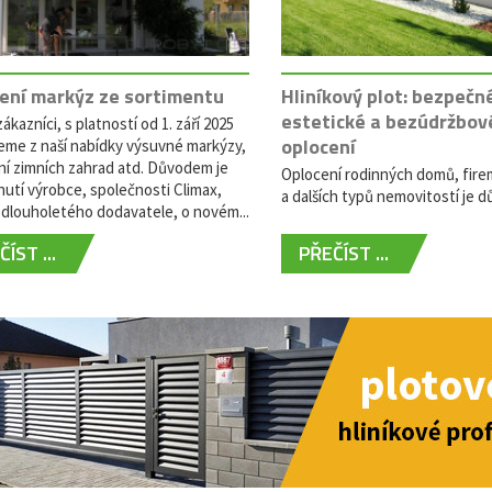
ení markýz ze sortimentu
Hliníkový plot: bezpečn
estetické a bezúdržbov
ákazníci, s platností od 1. září 2025
oplocení
eme z naší nabídky výsuvné markýzy,
ní zimních zahrad atd. Důvodem je
Oplocení rodinných domů, fire
utí výrobce, společnosti Climax,
a dalších typů nemovitostí je dů
dlouholetého dodavatele, o novém...
ÍST ...
PŘEČÍST ...