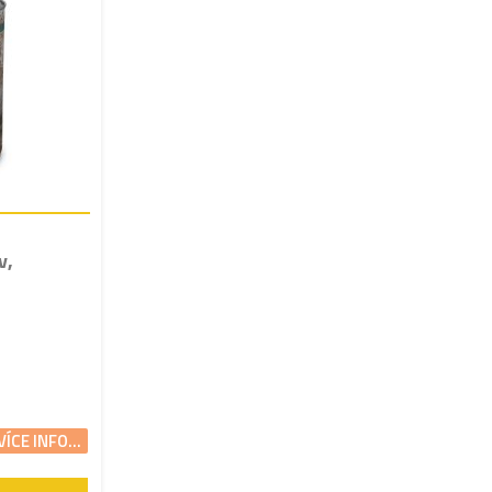
v,
VÍCE INFO...