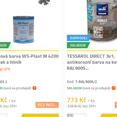
DOPRODEJ
DEM
SKLADEM
tová barva WS-Plast M 4200
TESSAROL DIRECT 3v1,
ek a hliník
antikorozní barva na ko
RAL9005...
grafit
03.1
Kód:
T-RAL9005/2
EM
(není na prodejně)
SKLADEM
(není na prodejně)
 Kč
773 Kč
/ ks
/ ks
VÍCE INFO...
Kč bez DPH
638.84 Kč bez DPH
+