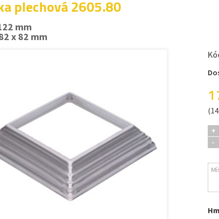
ka plechová 2605.80
 122 mm
 82 x 82 mm
Kó
Do
1
(14
+
-
Hm