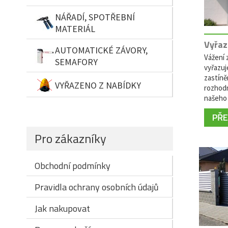
NÁŘADÍ, SPOTŘEBNÍ
MATERIÁL
Vyřaz
AUTOMATICKÉ ZÁVORY,
Vážení z
SEMAFORY
vyřazuj
zastíně
VYŘAZENO Z NABÍDKY
rozhodn
našeho 
PŘEČ
Pro zákazníky
Obchodní podmínky
Pravidla ochrany osobních údajů
Jak nakupovat