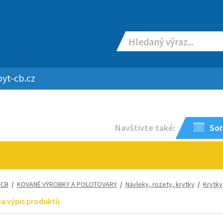
yt-cb.cz
Navštivte také:
Sor
-CB
/
KOVANÉ VÝROBKY A POLOTOVARY
/
Návleky, rozety, krytky
/
Krytky
na výpis produktů