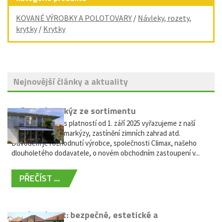
KOVANÉ VÝROBKY A POLOTOVARY
/
Návleky, rozety,
krytky
/
Krytky
Nejnovější články a aktuality
Vyřazení markýz ze sortimentu
Vážení zákazníci, s platností od 1. září 2025 vyřazujeme z naší
nabídky výsuvné markýzy, zastínění zimních zahrad atd.
Důvodem je rozhodnutí výrobce, společnosti Climax, našeho
dlouholetého dodavatele, o novém obchodním zastoupení v...
PŘEČÍST ...
Hliníkový plot: bezpečné, estetické a