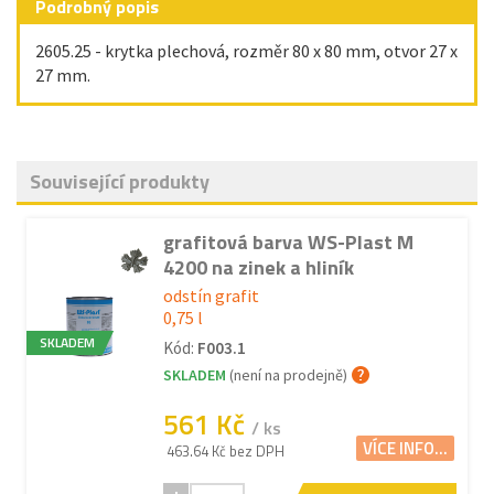
Podrobný popis
2605.25 - krytka plechová, rozměr 80 x 80 mm, otvor 27 x
27 mm.
Související produkty
grafitová barva WS-Plast M
4200 na zinek a hliník
odstín grafit
0,75 l
SKLADEM
Kód:
F003.1
SKLADEM
(není na prodejně)
561 Kč
/ ks
VÍCE INFO...
463.64 Kč bez DPH