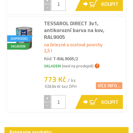
+
KOUPIT
-
TESSAROL DIRECT 3v1,
antikorozní barva na kov,
RAL9005
DOPRODEJ
na železné a ocelové povrchy
SKLADEM
2,5 l
Kód:
T-RAL9005/2
SKLADEM
(není na prodejně)
773 Kč
/ ks
VÍCE INFO...
638.84 Kč bez DPH
+
KOUPIT
-
Kategorie produktu