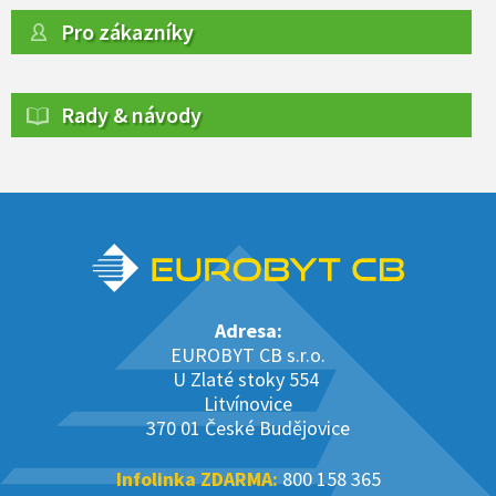
Pro zákazníky
Rady & návody
Adresa:
EUROBYT CB s.r.o.
U Zlaté stoky 554
Litvínovice
370 01 České Budějovice
Infolinka ZDARMA:
800 158 365