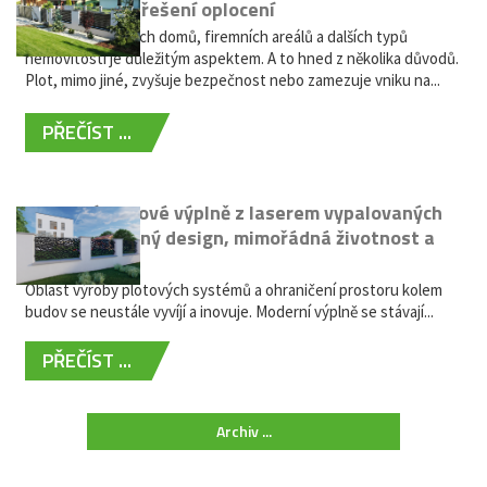
bezúdržbové řešení oplocení
Oplocení rodinných domů, firemních areálů a dalších typů
nemovitostí je důležitým aspektem. A to hned z několika důvodů.
Plot, mimo jiné, zvyšuje bezpečnost nebo zamezuje vniku na...
PŘEČÍST ...
Moderní plotové výplně z laserem vypalovaných
kovů: výjimečný design, mimořádná životnost a
žádná údržba
Oblast výroby plotových systémů a ohraničení prostoru kolem
budov se neustále vyvíjí a inovuje. Moderní výplně se stávají...
PŘEČÍST ...
Archiv ...