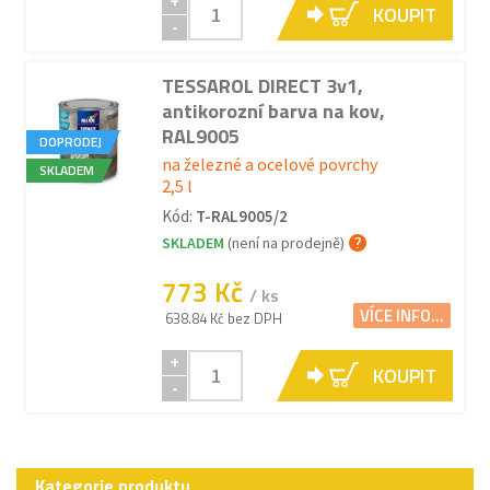
+
KOUPIT
-
TESSAROL DIRECT 3v1,
antikorozní barva na kov,
RAL9005
DOPRODEJ
na železné a ocelové povrchy
SKLADEM
2,5 l
Kód:
T-RAL9005/2
SKLADEM
(není na prodejně)
773 Kč
/ ks
VÍCE INFO...
638.84 Kč bez DPH
+
KOUPIT
-
Kategorie produktu