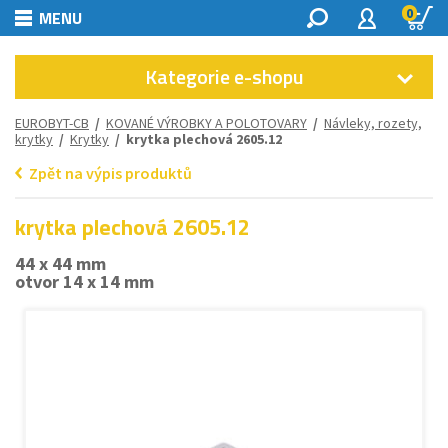
0
MENU
Kategorie e-shopu
EUROBYT-CB
/
KOVANÉ VÝROBKY A POLOTOVARY
/
Návleky, rozety,
krytky
/
Krytky
/ krytka plechová 2605.12
Zpět na výpis produktů
krytka plechová 2605.12
44 x 44 mm
otvor 14 x 14 mm