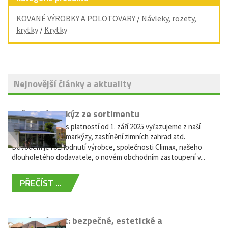
KOVANÉ VÝROBKY A POLOTOVARY
/
Návleky, rozety,
krytky
/
Krytky
Nejnovější články a aktuality
Vyřazení markýz ze sortimentu
Vážení zákazníci, s platností od 1. září 2025 vyřazujeme z naší
nabídky výsuvné markýzy, zastínění zimních zahrad atd.
Důvodem je rozhodnutí výrobce, společnosti Climax, našeho
dlouholetého dodavatele, o novém obchodním zastoupení v...
PŘEČÍST ...
Hliníkový plot: bezpečné, estetické a