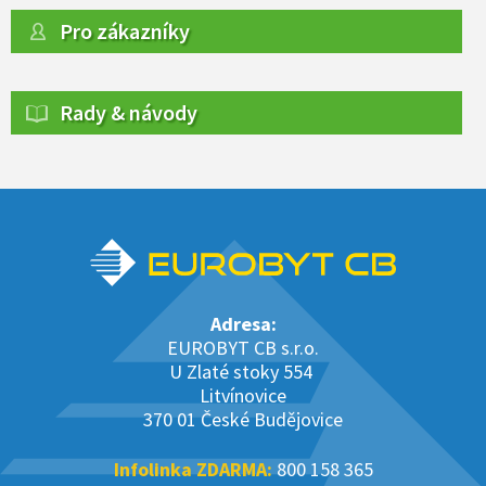
Pro zákazníky
Rady & návody
Adresa:
EUROBYT CB s.r.o.
U Zlaté stoky 554
Litvínovice
370 01 České Budějovice
Infolinka ZDARMA:
800 158 365