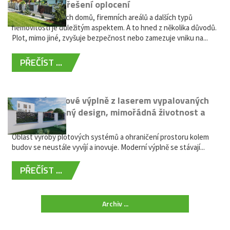
bezúdržbové řešení oplocení
Oplocení rodinných domů, firemních areálů a dalších typů
nemovitostí je důležitým aspektem. A to hned z několika důvodů.
Plot, mimo jiné, zvyšuje bezpečnost nebo zamezuje vniku na...
PŘEČÍST ...
Moderní plotové výplně z laserem vypalovaných
kovů: výjimečný design, mimořádná životnost a
žádná údržba
Oblast výroby plotových systémů a ohraničení prostoru kolem
budov se neustále vyvíjí a inovuje. Moderní výplně se stávají...
PŘEČÍST ...
Archiv ...