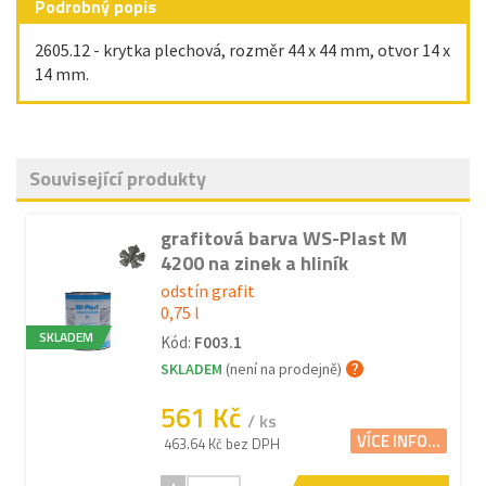
Podrobný popis
2605.12 - krytka plechová, rozměr 44 x 44 mm, otvor 14 x
14 mm.
Související produkty
grafitová barva WS-Plast M
4200 na zinek a hliník
odstín grafit
0,75 l
SKLADEM
Kód:
F003.1
SKLADEM
(není na prodejně)
561 Kč
/ ks
VÍCE INFO...
463.64 Kč bez DPH