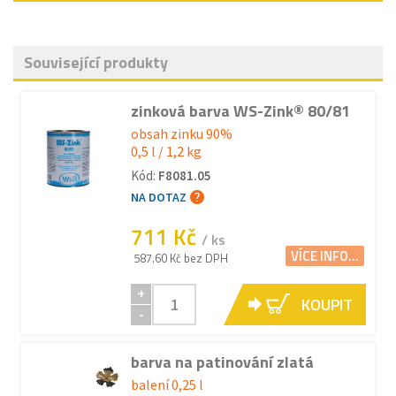
Související produkty
zinková barva WS-Zink® 80/81
obsah zinku 90%
0,5 l / 1,2 kg
Kód:
F8081.05
NA DOTAZ
711 Kč
/ ks
VÍCE INFO...
587.60 Kč bez DPH
+
KOUPIT
-
barva na patinování zlatá
balení 0,25 l