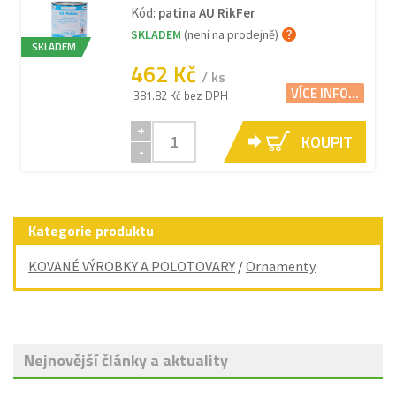
Kód:
patina AU RikFer
SKLADEM
(není na prodejně)
SKLADEM
462 Kč
/ ks
VÍCE INFO...
381.82 Kč bez DPH
+
KOUPIT
-
Kategorie produktu
KOVANÉ VÝROBKY A POLOTOVARY
/
Ornamenty
Nejnovější články a aktuality