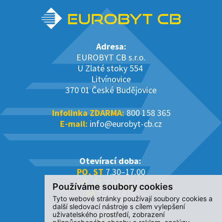
Adresa:
EUROBYT CB s.r.o.
U Zlaté stoky 554
Litvínovice
370 01 České Budějovice
Infolinka ZDARMA:
800 158 365
E-mail:
info@eurobyt-cb.cz
Otevírací doba:
PO, ST
7.30–17.00
ÚT, ČT
7.30–16.00
Používáme soubory cookies
PÁ
7.30–14.00
Tyto webové stránky používají soubory cookies a
další sledovací nástroje s cílem vylepšení
uživatelského prostředí, zobrazení