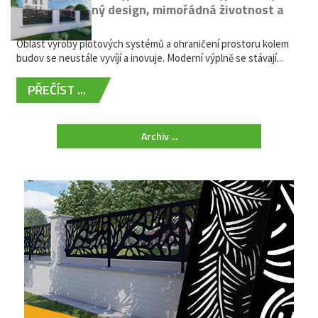
kovů: výjimečný design, mimořádná životnost a
žádná údržba
Oblast výroby plotových systémů a ohraničení prostoru kolem
budov se neustále vyvíjí a inovuje. Moderní výplně se stávají...
PŘEČÍST ...
Archiv ...