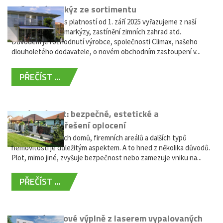
Vyřazení markýz ze sortimentu
Vážení zákazníci, s platností od 1. září 2025 vyřazujeme z naší
nabídky výsuvné markýzy, zastínění zimních zahrad atd.
Důvodem je rozhodnutí výrobce, společnosti Climax, našeho
dlouholetého dodavatele, o novém obchodním zastoupení v...
PŘEČÍST ...
Hliníkový plot: bezpečné, estetické a
bezúdržbové řešení oplocení
Oplocení rodinných domů, firemních areálů a dalších typů
nemovitostí je důležitým aspektem. A to hned z několika důvodů.
Plot, mimo jiné, zvyšuje bezpečnost nebo zamezuje vniku na...
PŘEČÍST ...
Moderní plotové výplně z laserem vypalovaných