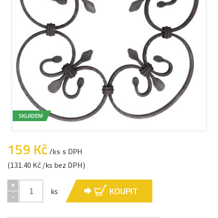
SKLADEM
159 Kč
/ks s DPH
(131.40 Kč /ks bez DPH)
+
KOUPIT
ks
-