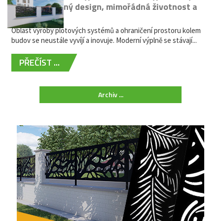
kovů: výjimečný design, mimořádná životnost a
žádná údržba
Oblast výroby plotových systémů a ohraničení prostoru kolem
budov se neustále vyvíjí a inovuje. Moderní výplně se stávají...
PŘEČÍST ...
Archiv ...