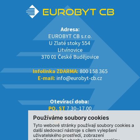
Adresa:
EUROBYT CB s.r.o.
U Zlaté stoky 554
Litvínovice
370 01 České Budějovice
Infolinka ZDARMA:
800 158 365
E-mail:
info@eurobyt-cb.cz
Otevírací doba:
PO, ST
7.30–17.00
ÚT, ČT
7.30–16.00
Používáme soubory cookies
PÁ
7.30–14.00
Tyto webové stránky používají soubory cookies a
další sledovací nástroje s cílem vylepšení
uživatelského prostředí, zobrazení