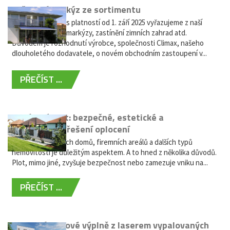
Vyřazení markýz ze sortimentu
Vážení zákazníci, s platností od 1. září 2025 vyřazujeme z naší
nabídky výsuvné markýzy, zastínění zimních zahrad atd.
Důvodem je rozhodnutí výrobce, společnosti Climax, našeho
dlouholetého dodavatele, o novém obchodním zastoupení v...
PŘEČÍST ...
Hliníkový plot: bezpečné, estetické a
bezúdržbové řešení oplocení
Oplocení rodinných domů, firemních areálů a dalších typů
nemovitostí je důležitým aspektem. A to hned z několika důvodů.
Plot, mimo jiné, zvyšuje bezpečnost nebo zamezuje vniku na...
PŘEČÍST ...
Moderní plotové výplně z laserem vypalovaných