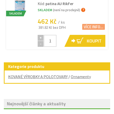
Kód:
patina AU RikFer
SKLADEM
(není na prodejně)
SKLADEM
462 Kč
/ ks
VÍCE INFO...
381.82 Kč bez DPH
+
KOUPIT
-
Kategorie produktu
KOVANÉ VÝROBKY A POLOTOVARY
/
Ornamenty
Nejnovější články a aktuality