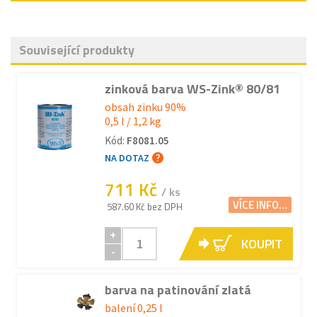
Související produkty
zinková barva WS-Zink® 80/81
obsah zinku 90%
0,5 l / 1,2 kg
Kód:
F8081.05
NA DOTAZ
711 Kč
/ ks
VÍCE INFO...
587.60 Kč bez DPH
+
KOUPIT
-
barva na patinování zlatá
balení 0,25 l