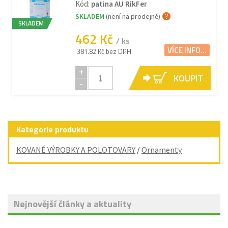
Kód:
patina AU RikFer
SKLADEM
(není na prodejně)
SKLADEM
462 Kč
/ ks
VÍCE INFO...
381.82 Kč bez DPH
+
KOUPIT
-
Kategorie produktu
KOVANÉ VÝROBKY A POLOTOVARY
/
Ornamenty
Nejnovější články a aktuality