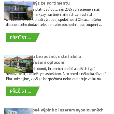
Vyřazení markýz ze sortimentu
Vážení zákazníci, s platností od 1. září 2025 vyřazujeme z naší
nabídky výsuvné markýzy, zastínění zimních zahrad atd.
Důvodem je rozhodnutí výrobce, společnosti Climax, našeho
dlouholetého dodavatele, o novém obchodním zastoupení v...
PŘEČÍST ...
Hliníkový plot: bezpečné, estetické a
bezúdržbové řešení oplocení
Oplocení rodinných domů, firemních areálů a dalších typů
nemovitostí je důležitým aspektem. A to hned z několika důvodů.
Plot, mimo jiné, zvyšuje bezpečnost nebo zamezuje vniku na...
PŘEČÍST ...
Moderní plotové výplně z laserem vypalovaných