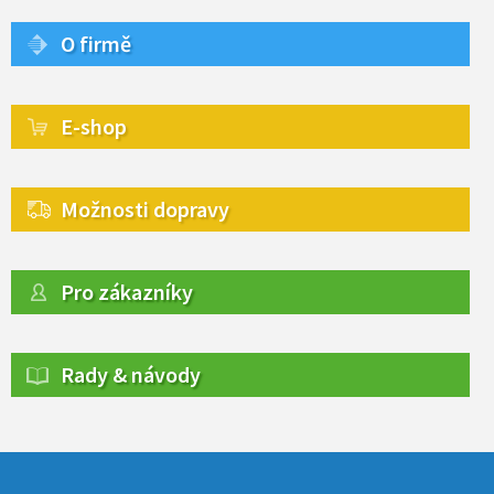
O firmě
E-shop
Možnosti dopravy
Pro zákazníky
Rady & návody