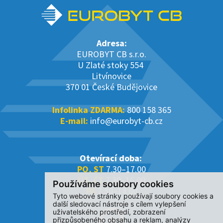
Adresa:
EUROBYT CB s.r.o.
U Zlaté stoky 554
Litvínovice
370 01 České Budějovice
Infolinka ZDARMA:
800 158 365
E-mail:
info@eurobyt-cb.cz
Otevírací doba:
PO, ST
7.30–17.00
ÚT, ČT
7.30–16.00
Používáme soubory cookies
PÁ
7.30–14.00
Tyto webové stránky používají soubory cookies a
další sledovací nástroje s cílem vylepšení
uživatelského prostředí, zobrazení
přizpůsobeného obsahu a reklam, analýzy