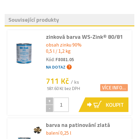
Související produkty
zinková barva WS-Zink® 80/81
obsah zinku 90%
0,5 l / 1,2 kg
Kód:
F8081.05
NA DOTAZ
711 Kč
/ ks
VÍCE INFO...
587.60 Kč bez DPH
+
KOUPIT
-
barva na patinování zlatá
balení 0,25 l