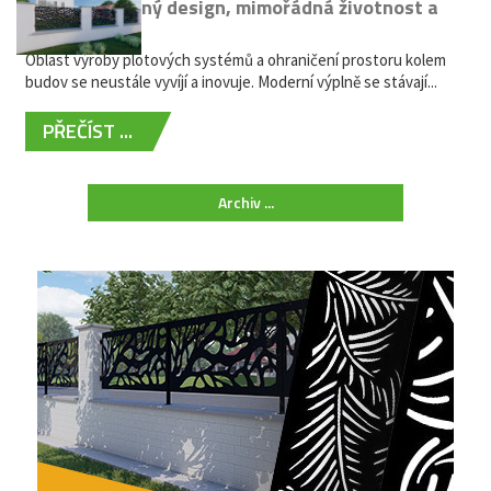
kovů: výjimečný design, mimořádná životnost a
žádná údržba
Oblast výroby plotových systémů a ohraničení prostoru kolem
budov se neustále vyvíjí a inovuje. Moderní výplně se stávají...
PŘEČÍST ...
Archiv ...