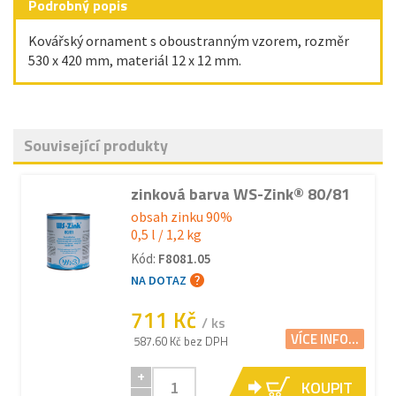
Podrobný popis
Kovářský ornament s oboustranným vzorem, rozměr
530 x 420 mm, materiál 12 x 12 mm.
Související produkty
zinková barva WS-Zink® 80/81
obsah zinku 90%
0,5 l / 1,2 kg
Kód:
F8081.05
NA DOTAZ
711 Kč
/ ks
VÍCE INFO...
587.60 Kč bez DPH
+
KOUPIT