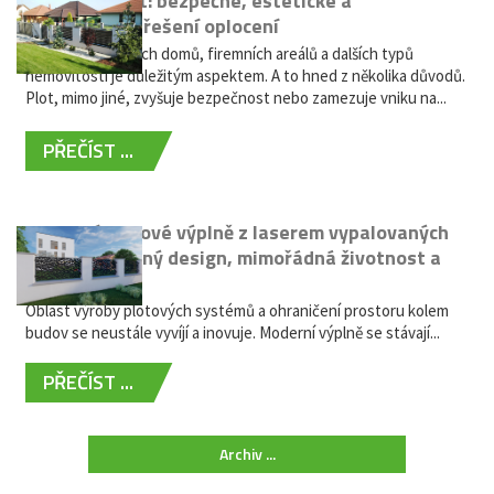
Hliníkový plot: bezpečné, estetické a
bezúdržbové řešení oplocení
Oplocení rodinných domů, firemních areálů a dalších typů
nemovitostí je důležitým aspektem. A to hned z několika důvodů.
Plot, mimo jiné, zvyšuje bezpečnost nebo zamezuje vniku na...
PŘEČÍST ...
Moderní plotové výplně z laserem vypalovaných
kovů: výjimečný design, mimořádná životnost a
žádná údržba
Oblast výroby plotových systémů a ohraničení prostoru kolem
budov se neustále vyvíjí a inovuje. Moderní výplně se stávají...
PŘEČÍST ...
Archiv ...