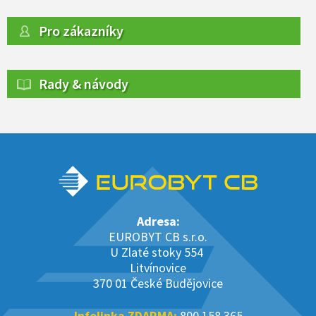
Pro zákazníky
Rady & návody
Adresa:
EUROBYT CB s.r.o.
U Zlaté stoky 554
Litvínovice
370 01 České Budějovice
Infolinka ZDARMA:
800 158 365