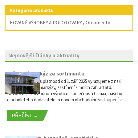
Kategorie produktu
KOVANÉ VÝROBKY A POLOTOVARY
/
Ornamenty
Nejnovější články a aktuality
Vyřazení markýz ze sortimentu
Vážení zákazníci, s platností od 1. září 2025 vyřazujeme z naší
nabídky výsuvné markýzy, zastínění zimních zahrad atd.
Důvodem je rozhodnutí výrobce, společnosti Climax, našeho
dlouholetého dodavatele, o novém obchodním zastoupení v...
PŘEČÍST ...