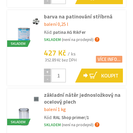
-
barva na patinování stříbrná
balení 0,25 l
Kód:
patina AG RikFer
SKLADEM
(není na prodejně)
SKLADEM
427 Kč
/ ks
VÍCE INFO...
352.89 Kč bez DPH
+
KOUPIT
-
základní nátěr jednosložkový na
ocelový plech
balení 1 kg
Kód:
RAL Shop primer/1
SKLADEM
SKLADEM
(není na prodejně)