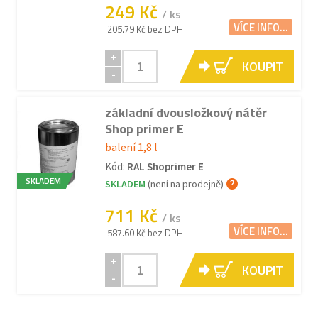
249 Kč
/ ks
VÍCE INFO...
205.79 Kč bez DPH
+
KOUPIT
-
základní dvousložkový nátěr
Shop primer E
balení 1,8 l
Kód:
RAL Shoprimer E
SKLADEM
SKLADEM
(není na prodejně)
711 Kč
/ ks
VÍCE INFO...
587.60 Kč bez DPH
+
KOUPIT
-