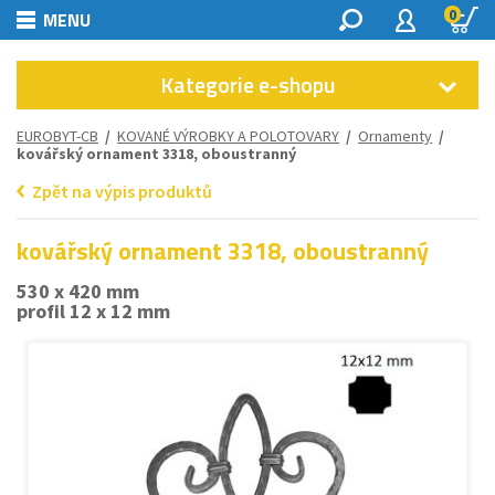
0
MENU
Kategorie e-shopu
EUROBYT-CB
/
KOVANÉ VÝROBKY A POLOTOVARY
/
Ornamenty
/
kovářský ornament 3318, oboustranný
Zpět na výpis produktů
kovářský ornament 3318, oboustranný
530 x 420 mm
profil 12 x 12 mm