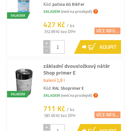
Kód:
patina AG RikFer
SKLADEM
(není na prodejně)
SKLADEM
427 Kč
/ ks
VÍCE INFO...
352.89 Kč bez DPH
+
KOUPIT
-
základní dvousložkový nátěr
Shop primer E
balení 1,8 l
Kód:
RAL Shoprimer E
SKLADEM
SKLADEM
(není na prodejně)
711 Kč
/ ks
VÍCE INFO...
587.60 Kč bez DPH
+
KOUPIT