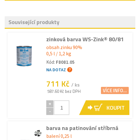
Související produkty
zinková barva WS-Zink® 80/81
obsah zinku 90%
0,5 l / 1,2 kg
Kód:
F8081.05
NA DOTAZ
711 Kč
/ ks
VÍCE INFO...
587.60 Kč bez DPH
+
KOUPIT
-
barva na patinování stříbrná
balení 0,25 l