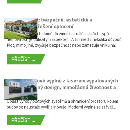
Hliníkový plot: bezpečné, estetické a
bezúdržbové řešení oplocení
Oplocení rodinných domů, firemních areálů a dalších typů
nemovitostí je důležitým aspektem. A to hned z několika důvodů.
Plot, mimo jiné, zvyšuje bezpečnost nebo zamezuje vniku na...
PŘEČÍST ...
Moderní plotové výplně z laserem vypalovaných
kovů: výjimečný design, mimořádná životnost a
žádná údržba
Oblast výroby plotových systémů a ohraničení prostoru kolem
budov se neustále vyvíjí a inovuje. Moderní výplně se stávají...
PŘEČÍST ...