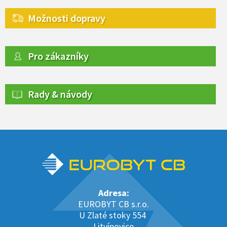
Možnosti dopravy
Pro zákazníky
Rady & návody
Adresa:
EUROBYT CB s.r.o.
U Zlaté stoky 554
Litvínovice