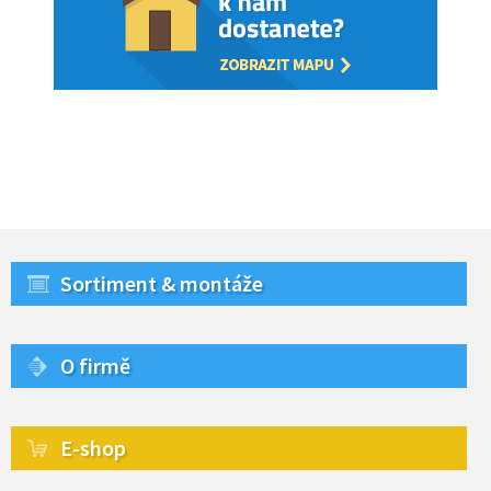
Sortiment & montáže
O firmě
E-shop