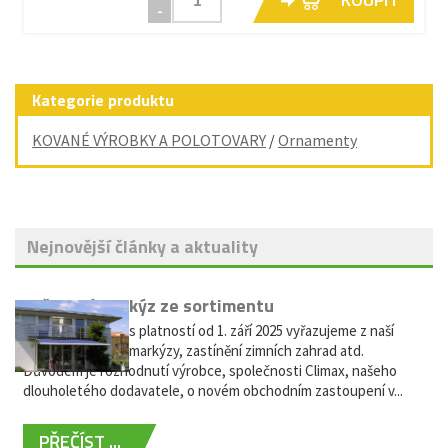
-
Kategorie produktu
KOVANÉ VÝROBKY A POLOTOVARY
/
Ornamenty
Nejnovější články a aktuality
Vyřazení markýz ze sortimentu
Vážení zákazníci, s platností od 1. září 2025 vyřazujeme z naší
nabídky výsuvné markýzy, zastínění zimních zahrad atd.
Důvodem je rozhodnutí výrobce, společnosti Climax, našeho
dlouholetého dodavatele, o novém obchodním zastoupení v...
PŘEČÍST ...