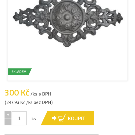
SKLADEM
300 Kč
/ks s DPH
(247.93 Kč /ks bez DPH)
+
KOUPIT
ks
-