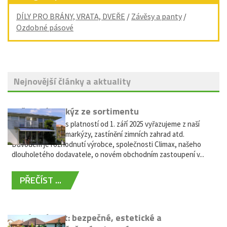
DÍLY PRO BRÁNY, VRATA, DVEŘE
/
Závěsy a panty
/
Ozdobné pásové
Nejnovější články a aktuality
Vyřazení markýz ze sortimentu
Vážení zákazníci, s platností od 1. září 2025 vyřazujeme z naší
nabídky výsuvné markýzy, zastínění zimních zahrad atd.
Důvodem je rozhodnutí výrobce, společnosti Climax, našeho
dlouholetého dodavatele, o novém obchodním zastoupení v...
PŘEČÍST ...
Hliníkový plot: bezpečné, estetické a