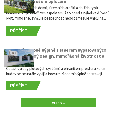
bezúdržbové řešení oplocení
Oplocení rodinných domů, firemních areálů a dalších typů
nemovitostí je důležitým aspektem. A to hned z několika důvodů.
Plot, mimo jiné, zvyšuje bezpečnost nebo zamezuje vniku na...
PŘEČÍST ...
Moderní plotové výplně z laserem vypalovaných
kovů: výjimečný design, mimořádná životnost a
žádná údržba
Oblast výroby plotových systémů a ohraničení prostoru kolem
budov se neustále vyvíjí a inovuje. Moderní výplně se stávají...
PŘEČÍST ...
Archiv ...