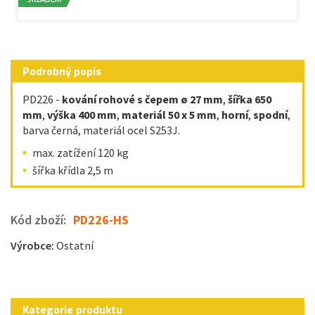
Podrobný popis
PD226 -
kování rohové s čepem ø 27 mm
,
šířka 650
mm
,
výška 400 mm
,
materiál 50 x 5 mm
,
horní
,
spodní
,
barva černá, materiál ocel S253J.
max. zatížení 120 kg
šířka křídla 2,5 m
Kód zboží:
PD226-HS
Výrobce:
Ostatní
Kategorie produktu