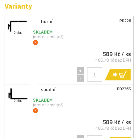
Varianty
horní
PD226
SKLADEM
2 obr.
(není na prodejně)
589 Kč
/ ks
486.78 Kč bez DPH
+
KO
-
spodní
PD226S
SKLADEM
2 obr.
(není na prodejně)
589 Kč
/ ks
486.78 Kč bez DPH