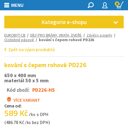
0
MENU
Kategorie e-shopu
EUROBYT-CB
/
DÍLY PRO BRÁNY, VRATA, DVEŘE
/
Závěsy a panty
/
Ozdobné pásové
/ kování s čepem rohové PD226
Zpět na výpis produktů
kování s čepem rohové PD226
650 x 400 mm
materiál 50 x 5 mm
Kód zboží:
PD226-HS
VÍCE VARIANT
Cena od:
589 Kč
/ks s DPH
(486.78 Kč /ks bez DPH)