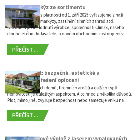
Vyřazení markýz ze sortimentu
Vážení zákazníci, s platností od 1. září 2025 vyřazujeme z naší
nabídky výsuvné markýzy, zastínění zimních zahrad atd.
Důvodem je rozhodnutí výrobce, společnosti Climax, našeho
dlouholetého dodavatele, o novém obchodním zastoupení v...
PŘEČÍST ...
Hliníkový plot: bezpečné, estetické a
bezúdržbové řešení oplocení
Oplocení rodinných domů, firemních areálů a dalších typů
nemovitostí je důležitým aspektem. A to hned z několika důvodů.
Plot, mimo jiné, zvyšuje bezpečnost nebo zamezuje vniku na...
PŘEČÍST ...
Moderní plotové výplně z laserem vypalovaných