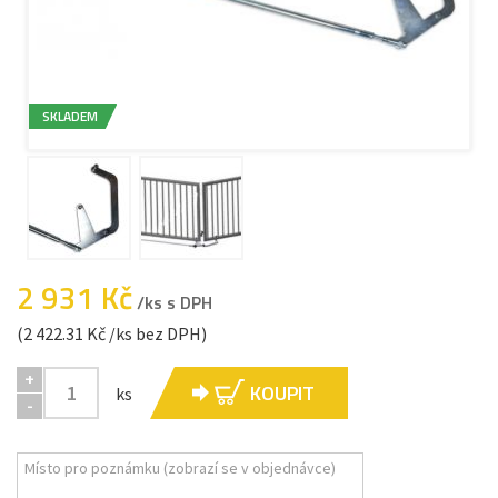
SKLADEM
2 931 Kč
/ks s DPH
(2 422.31 Kč /ks bez DPH)
+
KOUPIT
ks
-