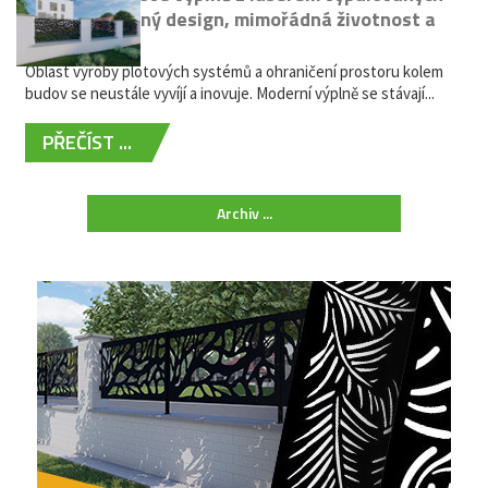
kovů: výjimečný design, mimořádná životnost a
žádná údržba
Oblast výroby plotových systémů a ohraničení prostoru kolem
budov se neustále vyvíjí a inovuje. Moderní výplně se stávají...
PŘEČÍST ...
Archiv ...