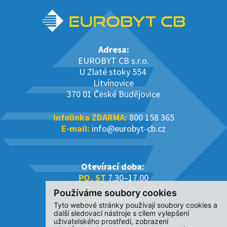
Adresa:
EUROBYT CB s.r.o.
U Zlaté stoky 554
Litvínovice
370 01 České Budějovice
Infolinka ZDARMA:
800 158 365
E-mail:
info@eurobyt-cb.cz
Otevírací doba:
PO, ST
7.30–17.00
ÚT, ČT
7.30–16.00
Používáme soubory cookies
PÁ
7.30–14.00
Tyto webové stránky používají soubory cookies a
další sledovací nástroje s cílem vylepšení
uživatelského prostředí, zobrazení