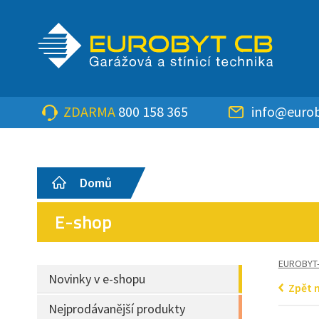
ZDARMA
800 158 365
info@eurob
Domů
E-shop
EUROBYT
Novinky v e-shopu
Zpět 
Nejprodávanější produkty