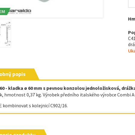
EM
Hm
Po
C41
drá
Uka
obný popis
60 - kladka ø 60 mm s pevnou konzolou jednoložisková, drážk
k, hmotnost 0,37 kg. Výrobek předního italského výrobce Combi Ar
 kombinovat s kolejnicí C902/16.
gorie produktu