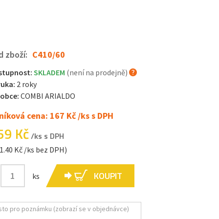
d zboží:
C410/60
stupnost:
SKLADEM
(není na prodejně)
ruka:
2 roky
robce:
COMBI ARIALDO
níková cena: 167 Kč /ks s DPH
59 Kč
/ks s DPH
1.40 Kč /ks bez DPH)
KOUPIT
ks