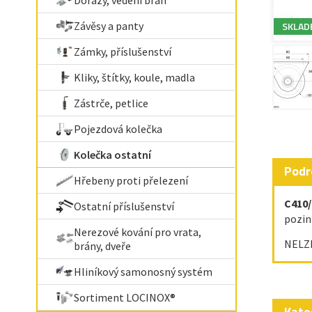
Dorazy, vedení bran
Závěsy a panty
SKLAD
Zámky, příslušenství
Kliky, štítky, koule, madla
Zástrče, petlice
Pojezdová kolečka
Kolečka ostatní
Podr
Hřebeny proti přelezení
C410/
Ostatní příslušenství
pozin
Nerezové kování pro vrata,
NELZE
brány, dveře
Hliníkový samonosný systém
Sortiment LOCINOX®
Kate