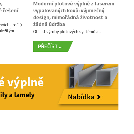
é,
Moderní plotové výplně z laserem
é řešení
vypalovaných kovů: výjimečný
design, mimořádná životnost a
žádná údržba
mních areálů
ležitým...
Oblast výroby plotových systémů a...
PŘEČÍST ...