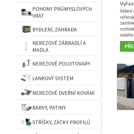
Vyřaz
POHONY PRŮMYSLOVÝCH
Vážení z
VRAT
vyřazuj
zastíně
BYDLENÍ, ZAHRADA
rozhodn
našeho 
NEREZOVÉ ZÁBRADLÍ A
PŘEČ
MADLA
NEREZOVÉ POLOTOVARY
LANKOVÝ SYSTÉM
NEREZOVÉ DVEŘNÍ KOVÁNÍ
BARVY, PATINY
STŘÍŠKY, ZÁTKY PROFILŮ