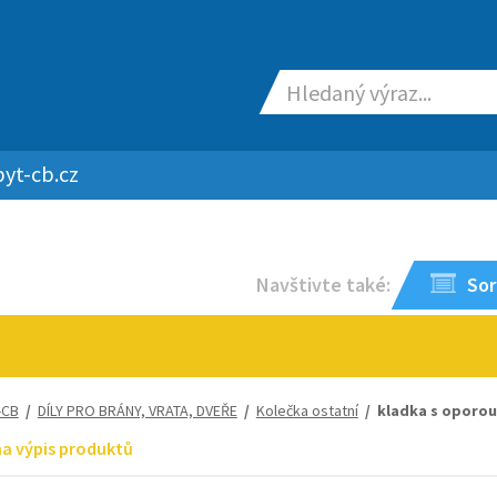
yt-cb.cz
Navštivte také:
Sor
-CB
/
DÍLY PRO BRÁNY, VRATA, DVEŘE
/
Kolečka ostatní
/ kladka s oporou, 
na výpis produktů