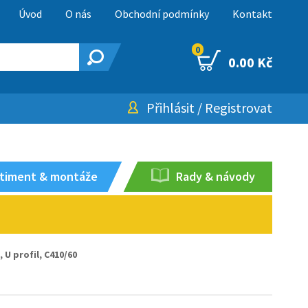
Úvod
O nás
Obchodní podmínky
Kontakt
0
0.00 Kč
Přihlásit
/
Registrovat
timent & montáže
Rady & návody
U profil, C410/60