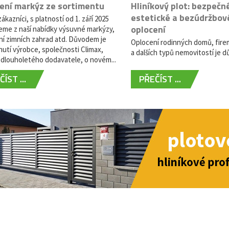
ení markýz ze sortimentu
Hliníkový plot: bezpečn
estetické a bezúdržbov
ákazníci, s platností od 1. září 2025
oplocení
eme z naší nabídky výsuvné markýzy,
ní zimních zahrad atd. Důvodem je
Oplocení rodinných domů, fire
utí výrobce, společnosti Climax,
a dalších typů nemovitostí je dů
dlouholetého dodavatele, o novém...
ÍST ...
PŘEČÍST ...