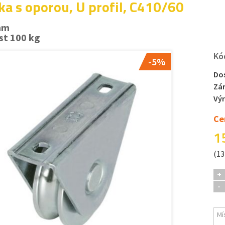
ka s oporou, U profil, C410/60
mm
st 100 kg
Kó
-5%
Do
Zá
Vý
Ce
1
(13
+
-