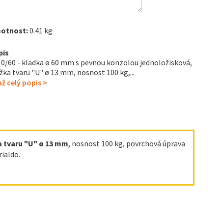
otnost:
0.41 kg
pis
0/60 - kladka ø 60 mm s pevnou konzolou jednoložisková,
žka tvaru "U" ø 13 mm, nosnost 100 kg,...
ž celý popis >
a tvaru "U" ø 13 mm
, nosnost 100 kg, povrchová úprava
ialdo.