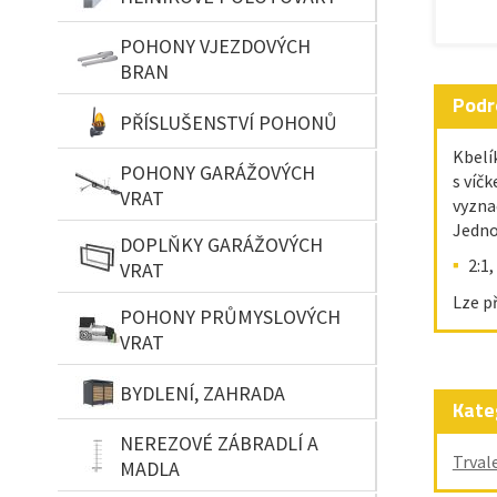
POHONY VJEZDOVÝCH
BRAN
Podr
PŘÍSLUŠENSTVÍ POHONŮ
Kbelí
POHONY GARÁŽOVÝCH
s víč
VRAT
vyzna
Jedno
DOPLŇKY GARÁŽOVÝCH
2:1,
VRAT
Lze p
POHONY PRŮMYSLOVÝCH
VRAT
BYDLENÍ, ZAHRADA
Kate
NEREZOVÉ ZÁBRADLÍ A
Trval
MADLA