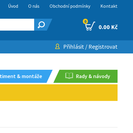
Úvod
O nás
Obchodní podmínky
Kontakt
0
0.00 Kč
Přihlásit
/
Registrovat
timent & montáže
Rady & návody