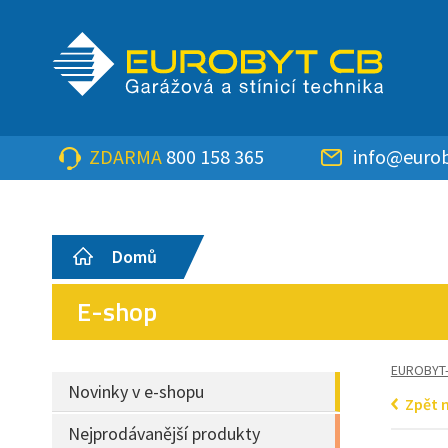
ZDARMA
800 158 365
info@eurob
Domů
E-shop
EUROBYT
Novinky v e-shopu
Zpět 
Nejprodávanější produkty