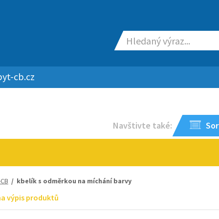
yt-cb.cz
Navštivte také:
Sor
-CB
/ kbelík s odměrkou na míchání barvy
na výpis produktů