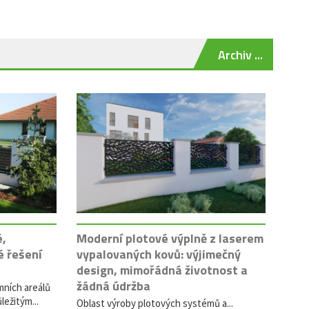
Archiv ...
é,
Moderní plotové výplně z laserem
é řešení
vypalovaných kovů: výjimečný
design, mimořádná životnost a
žádná údržba
mních areálů
ležitým...
Oblast výroby plotových systémů a...