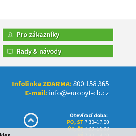
Pro zákazníky
Rady & návody
Infolinka ZDARMA:
800 158 365
E-mail:
info@eurobyt-cb.cz
Otevírací doba:
PO, ST
7.30–17.00
ÚT, ČT
7.30–16.00
PÁ
7.30–14.00
kies