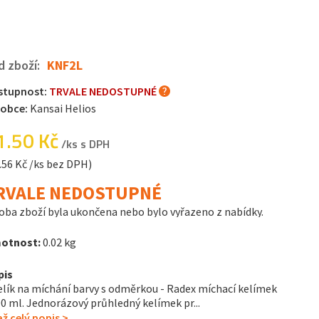
d zboží:
KNF2L
stupnost:
TRVALE NEDOSTUPNÉ
robce:
Kansai Helios
1.50 Kč
/ks s DPH
.56 Kč /ks bez DPH)
RVALE NEDOSTUPNÉ
oba zboží byla ukončena nebo bylo vyřazeno z nabídky.
otnost:
0.02 kg
pis
lík na míchání barvy s odměrkou - Radex míchací kelímek
0 ml. Jednorázový průhledný kelímek pr...
ž celý popis >