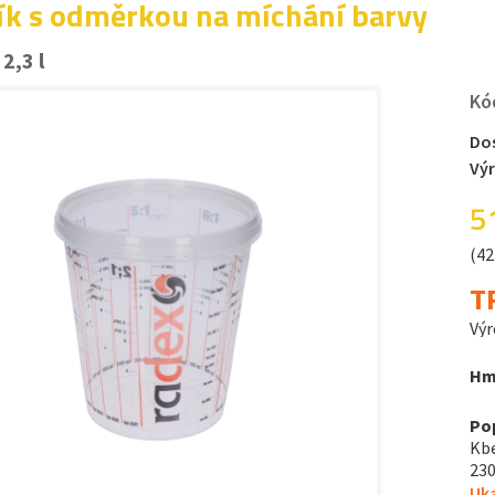
ík s odměrkou na míchání barvy
2,3 l
Kó
Do
Vý
5
(42
T
Výr
Hm
Po
Kbe
230
Uka