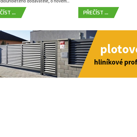
dlouholetého dodavatele, o novém...
ÍST ...
PŘEČÍST ...