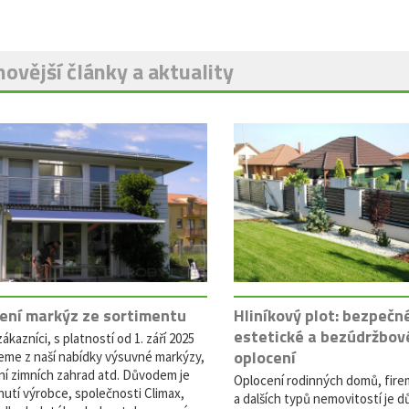
ovější články a aktuality
ení markýz ze sortimentu
Hliníkový plot: bezpečn
estetické a bezúdržbov
ákazníci, s platností od 1. září 2025
oplocení
eme z naší nabídky výsuvné markýzy,
ní zimních zahrad atd. Důvodem je
Oplocení rodinných domů, fire
utí výrobce, společnosti Climax,
a dalších typů nemovitostí je dů