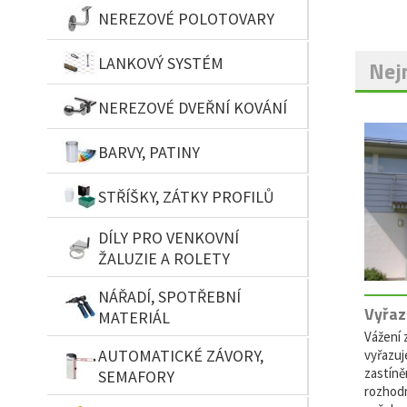
NEREZOVÉ POLOTOVARY
LANKOVÝ SYSTÉM
Nejn
NEREZOVÉ DVEŘNÍ KOVÁNÍ
BARVY, PATINY
STŘÍŠKY, ZÁTKY PROFILŮ
DÍLY PRO VENKOVNÍ
ŽALUZIE A ROLETY
NÁŘADÍ, SPOTŘEBNÍ
Vyřaz
MATERIÁL
Vážení z
AUTOMATICKÉ ZÁVORY,
vyřazuj
zastíně
SEMAFORY
rozhodn