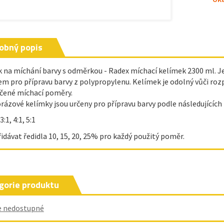
obný popis
k na míchání barvy s odměrkou - Radex míchací kelímek 2300 ml. 
kem pro přípravu barvy z polypropylenu. Kelímek je odolný vůči r
čené míchací poměry.
rázové kelímky jsou určeny pro přípravu barvy podle následujícíc
 3:1, 4:1, 5:1
řidávat ředidla 10, 15, 20, 25% pro každý použitý poměr.
gorie produktu
e nedostupné