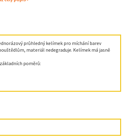
Jednorázový průhledný kelímek pro míchání barev
ozpouštědlům, materiál nedegraduje. Kelímek má jasně
h základních poměrů: