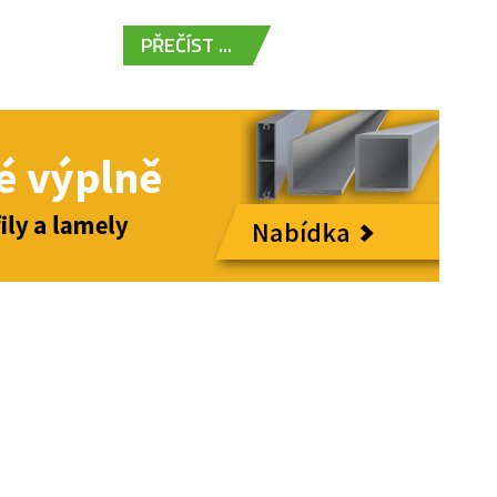
PŘEČÍST ...