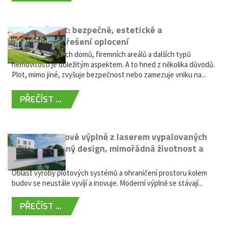
Hliníkový plot: bezpečné, estetické a
bezúdržbové řešení oplocení
Oplocení rodinných domů, firemních areálů a dalších typů
nemovitostí je důležitým aspektem. A to hned z několika důvodů.
Plot, mimo jiné, zvyšuje bezpečnost nebo zamezuje vniku na...
PŘEČÍST ...
Moderní plotové výplně z laserem vypalovaných
kovů: výjimečný design, mimořádná životnost a
žádná údržba
Oblast výroby plotových systémů a ohraničení prostoru kolem
budov se neustále vyvíjí a inovuje. Moderní výplně se stávají...
PŘEČÍST ...