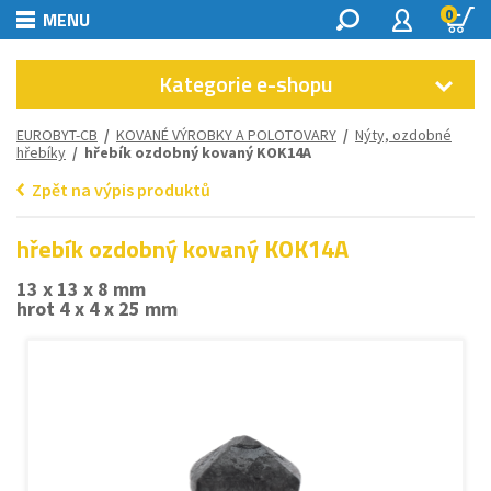
0
MENU
Kategorie e-shopu
EUROBYT-CB
/
KOVANÉ VÝROBKY A POLOTOVARY
/
Nýty, ozdobné
hřebíky
/ hřebík ozdobný kovaný KOK14A
Zpět na výpis produktů
hřebík ozdobný kovaný KOK14A
13 x 13 x 8 mm
hrot 4 x 4 x 25 mm