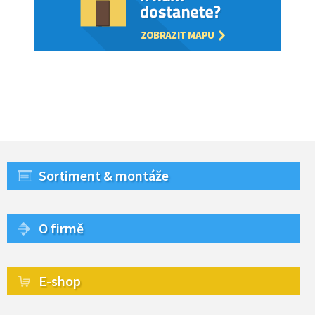
Sortiment & montáže
O firmě
E-shop