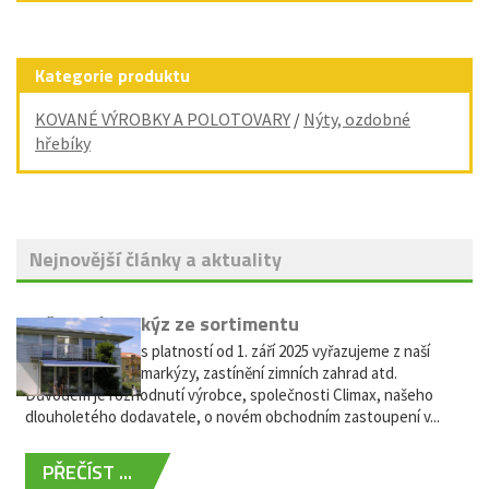
Kategorie produktu
KOVANÉ VÝROBKY A POLOTOVARY
/
Nýty, ozdobné
hřebíky
Nejnovější články a aktuality
Vyřazení markýz ze sortimentu
Vážení zákazníci, s platností od 1. září 2025 vyřazujeme z naší
nabídky výsuvné markýzy, zastínění zimních zahrad atd.
Důvodem je rozhodnutí výrobce, společnosti Climax, našeho
dlouholetého dodavatele, o novém obchodním zastoupení v...
PŘEČÍST ...