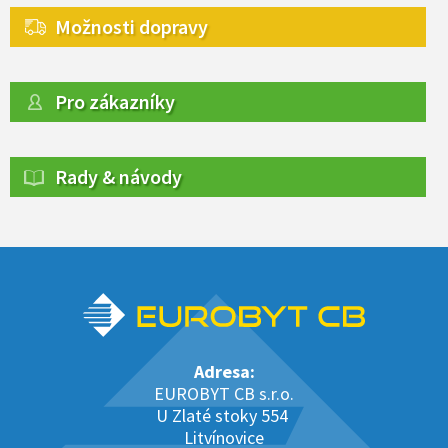
Možnosti dopravy
Pro zákazníky
Rady & návody
Adresa:
EUROBYT CB s.r.o.
U Zlaté stoky 554
Litvínovice