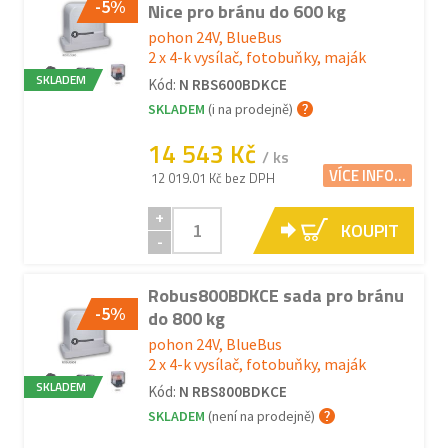
-5%
Nice pro bránu do 600 kg
pohon 24V, BlueBus
2 x 4-k vysílač, fotobuňky, maják
SKLADEM
Kód:
N RBS600BDKCE
SKLADEM
(i na prodejně)
14 543 Kč
/ ks
VÍCE INFO...
12 019.01 Kč bez DPH
+
KOUPIT
-
Robus800BDKCE sada pro bránu
-5%
do 800 kg
pohon 24V, BlueBus
2 x 4-k vysílač, fotobuňky, maják
SKLADEM
Kód:
N RBS800BDKCE
SKLADEM
(není na prodejně)