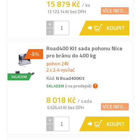
15 879 Kč
/ ks
VÍCE INFO...
13 123.14 Kč bez DPH
+
KOUPIT
-
Road400 Kit sada pohonu Nice
-5%
pro bránu do 400 kg
pohon 24V
2 x 2-k vysílač
SKLADEM
Kód:
N Road400Kit
SKLADEM
(i na prodejně)
8 018 Kč
/ sada
VÍCE INFO...
6 626.45 Kč bez DPH
+
KOUPIT
-