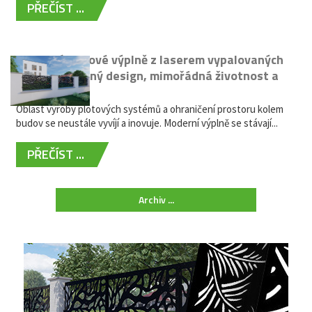
PŘEČÍST ...
Moderní plotové výplně z laserem vypalovaných
kovů: výjimečný design, mimořádná životnost a
žádná údržba
Oblast výroby plotových systémů a ohraničení prostoru kolem
budov se neustále vyvíjí a inovuje. Moderní výplně se stávají...
PŘEČÍST ...
Archiv ...