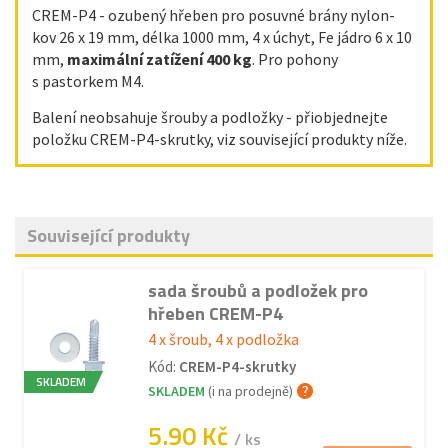
CREM-P4 - ozubený hřeben pro posuvné brány nylon-
kov 26 x 19 mm, délka 1000 mm, 4 x úchyt, Fe jádro 6 x 10
mm,
maximální zatížení 400 kg
. Pro pohony
s pastorkem M4.
Balení neobsahuje šrouby a podložky - přiobjednejte
položku CREM-P4-skrutky, viz související produkty níže.
Související produkty
sada šroubů a podložek pro
hřeben CREM-P4
4 x šroub, 4 x podložka
Kód:
CREM-P4-skrutky
SKLADEM
SKLADEM
(i na prodejně)
5.90 Kč
/ ks