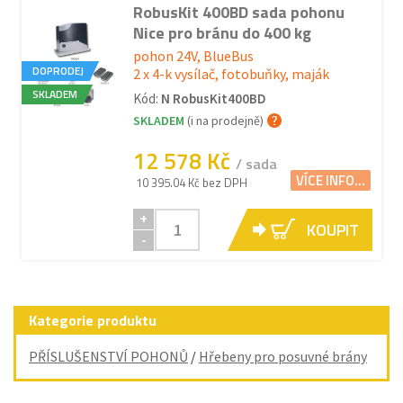
RobusKit 400BD sada pohonu
Nice pro bránu do 400 kg
pohon 24V, BlueBus
DOPRODEJ
2 x 4-k vysílač, fotobuňky, maják
SKLADEM
Kód:
N RobusKit400BD
SKLADEM
(i na prodejně)
12 578 Kč
/ sada
VÍCE INFO...
10 395.04 Kč bez DPH
+
KOUPIT
-
Kategorie produktu
PŘÍSLUŠENSTVÍ POHONŮ
/
Hřebeny pro posuvné brány