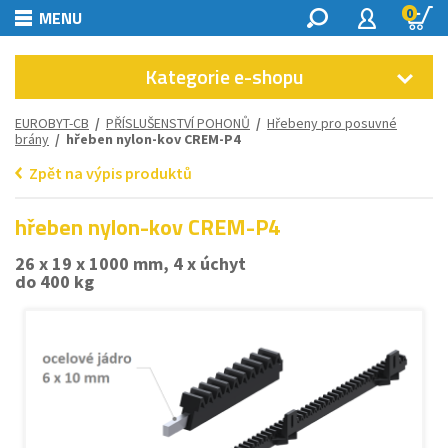
0
MENU
Kategorie e-shopu
EUROBYT-CB
/
PŘÍSLUŠENSTVÍ POHONŮ
/
Hřebeny pro posuvné
brány
/ hřeben nylon-kov CREM-P4
Zpět na výpis produktů
hřeben nylon-kov CREM-P4
26 x 19 x 1000 mm, 4 x úchyt
do 400 kg