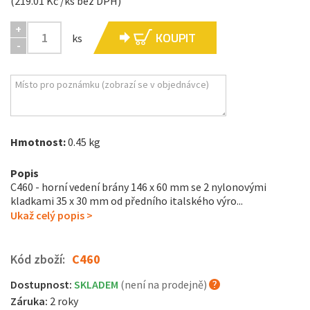
(219.01 Kč /ks bez DPH)
+
KOUPIT
ks
-
Hmotnost:
0.45 kg
Popis
C460 - horní vedení brány 146 x 60 mm se 2 nylonovými
kladkami 35 x 30 mm od předního italského výro...
Ukaž celý popis >
Kód zboží:
C460
Dostupnost:
SKLADEM
(není na prodejně)
Záruka:
2 roky