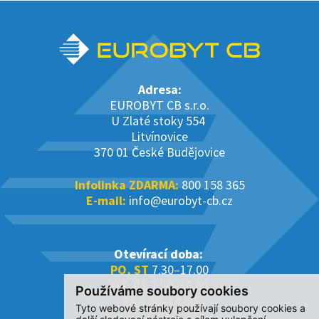
Adresa:
EUROBYT CB s.r.o.
U Zlaté stoky 554
Litvínovice
370 01 České Budějovice
Infolinka ZDARMA:
800 158 365
E-mail:
info@eurobyt-cb.cz
Otevírací doba:
PO, ST
7.30–17.00
ÚT, ČT
7.30–16.00
Používáme soubory cookies
PÁ
7.30–14.00
Tyto webové stránky používají soubory cookies a