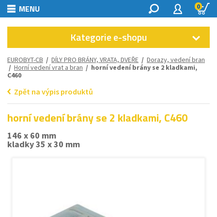
0
MENU
Kategorie e-shopu
EUROBYT-CB
/
DÍLY PRO BRÁNY, VRATA, DVEŘE
/
Dorazy, vedení bran
/
Horní vedení vrat a bran
/ horní vedení brány se 2 kladkami,
C460
Zpět na výpis produktů
horní vedení brány se 2 kladkami, C460
146 x 60 mm
kladky 35 x 30 mm