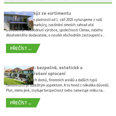
Vyřazení markýz ze sortimentu
Vážení zákazníci, s platností od 1. září 2025 vyřazujeme z naší
nabídky výsuvné markýzy, zastínění zimních zahrad atd.
Důvodem je rozhodnutí výrobce, společnosti Climax, našeho
dlouholetého dodavatele, o novém obchodním zastoupení v...
PŘEČÍST ...
Hliníkový plot: bezpečné, estetické a
bezúdržbové řešení oplocení
Oplocení rodinných domů, firemních areálů a dalších typů
nemovitostí je důležitým aspektem. A to hned z několika důvodů.
Plot, mimo jiné, zvyšuje bezpečnost nebo zamezuje vniku na...
PŘEČÍST ...