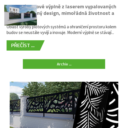
Moderní plotové výplně z laserem vypalovaných
kovů: výjimečný design, mimořádná životnost a
žádná údržba
Oblast výroby plotových systémů a ohraničení prostoru kolem
budov se neustále vyvíjí a inovuje. Moderní výplně se stávají...
PŘEČÍST ...
Archiv ...