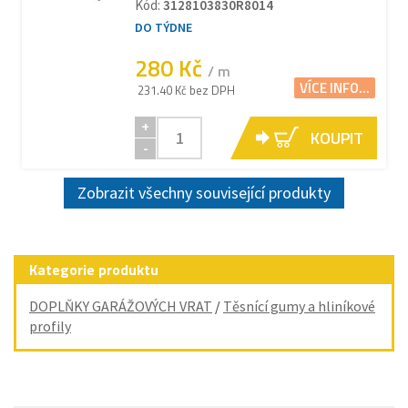
Kód:
3128103830R8014
DO TÝDNE
280 Kč
/ m
VÍCE INFO...
231.40 Kč bez DPH
+
KOUPIT
-
Zobrazit všechny související produkty
Kategorie produktu
DOPLŇKY GARÁŽOVÝCH VRAT
/
Těsnící gumy a hliníkové
profily