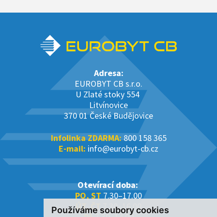
Adresa:
EUROBYT CB s.r.o.
U Zlaté stoky 554
Litvínovice
370 01 České Budějovice
Infolinka ZDARMA:
800 158 365
E-mail:
info@eurobyt-cb.cz
Otevírací doba:
PO, ST
7.30–17.00
ÚT, ČT
7.30–16.00
Používáme soubory cookies
PÁ
7.30–14.00