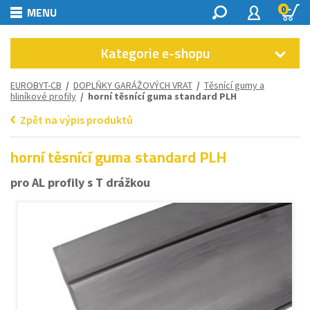
0
MENU
Kategorie e-shopu
EUROBYT-CB
/
DOPLŇKY GARÁŽOVÝCH VRAT
/
Těsnící gumy a
hliníkové profily
/ horní těsnící guma standard PLH
Zpět na výpis produktů
horní těsnící guma standard PLH
pro AL profily s T drážkou