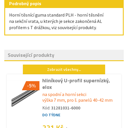
Podrobný popis
Horní těsnící guma standard PLH - horní těsnění
na sekční vrata, u kterých je sekce zakončená AL
profilem s T drážkou, viz související produkty.
Související produkty
Zobrazit všechny...
hliníkový U-profil supernízký,
-5%
elox
na spodní a horní sekci
výška 7 mm, pro š. panelů 40-42 mm
Kód:
31281031-6000
DO TÝDNE
221 Kč