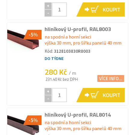
+
KOUPIT
-
hliníkový U-profil, RAL8003
-5%
na spodní a horní sekci
výška 30 mm, pro šířku panelů 40 mm
Kód:
3128103830R8003
DO TÝDNE
280 Kč
/ m
VÍCE INFO...
231.40 Kč bez DPH
+
KOUPIT
-
hliníkový U-profil, RAL8014
-5%
na spodní a horní sekci
výška 30 mm, pro šířku panelů 40 mm