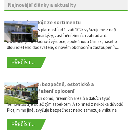
Nejnovější články a aktuality
Vyřazení markýz ze sortimentu
Vážení zákazníci, s platností od 1. září 2025 vyřazujeme z naší
nabídky výsuvné markýzy, zastínění zimních zahrad atd.
Důvodem je rozhodnutí výrobce, společnosti Climax, našeho
dlouholetého dodavatele, o novém obchodním zastoupení v...
PŘEČÍST ...
Hliníkový plot: bezpečné, estetické a
bezúdržbové řešení oplocení
Oplocení rodinných domů, firemních areálů a dalších typů
nemovitostí je důležitým aspektem. A to hned z několika důvodů.
Plot, mimo jiné, zvyšuje bezpečnost nebo zamezuje vniku na...
PŘEČÍST ...