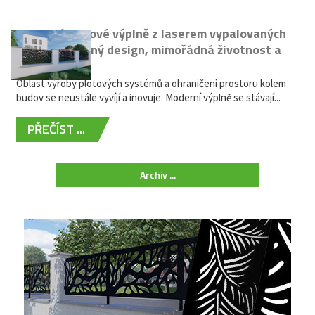
Moderní plotové výplně z laserem vypalovaných
kovů: výjimečný design, mimořádná životnost a
žádná údržba
Oblast výroby plotových systémů a ohraničení prostoru kolem
budov se neustále vyvíjí a inovuje. Moderní výplně se stávají...
PŘEČÍST ...
Archiv ...