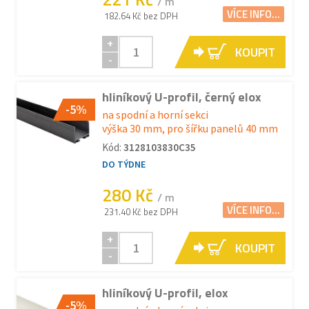
/ m
VÍCE INFO...
182.64 Kč bez DPH
+
KOUPIT
-
hliníkový U-profil, černý elox
-5%
na spodní a horní sekci
výška 30 mm, pro šířku panelů 40 mm
Kód:
3128103830C35
DO TÝDNE
280 Kč
/ m
VÍCE INFO...
231.40 Kč bez DPH
+
KOUPIT
-
hliníkový U-profil, elox
-5%