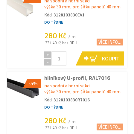
na spodní a horní sekci
výška 30 mm, pro šířku panelů 40 mm
Kód:
3128103830EV1
DO TÝDNE
280 Kč
/ m
VÍCE INFO...
231.40 Kč bez DPH
+
KOUPIT
-
hliníkový U-profil, RAL7016
-5%
na spodní a horní sekci
výška 30 mm, pro šířku panelů 40 mm
Kód:
3128103830R7016
DO TÝDNE
280 Kč
/ m
VÍCE INFO...
231.40 Kč bez DPH