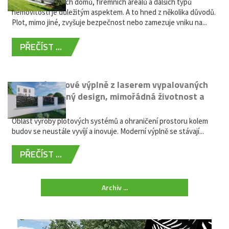
Oplocení rodinných domů, firemních areálů a dalších typů
nemovitostí je důležitým aspektem. A to hned z několika důvodů.
Plot, mimo jiné, zvyšuje bezpečnost nebo zamezuje vniku na...
PŘEČÍST ...
Moderní plotové výplně z laserem vypalovaných
kovů: výjimečný design, mimořádná životnost a
žádná údržba
Oblast výroby plotových systémů a ohraničení prostoru kolem
budov se neustále vyvíjí a inovuje. Moderní výplně se stávají...
PŘEČÍST ...
Archiv ...