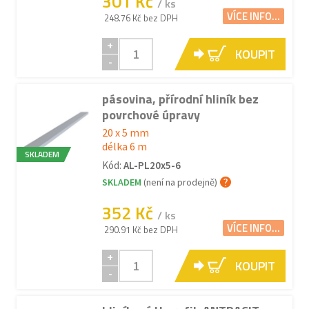
301 Kč
/ ks
VÍCE INFO...
248.76 Kč bez DPH
+
KOUPIT
-
pásovina, přírodní hliník bez
povrchové úpravy
20 x 5 mm
délka 6 m
SKLADEM
Kód:
AL-PL20x5-6
SKLADEM
(není na prodejně)
352 Kč
/ ks
VÍCE INFO...
290.91 Kč bez DPH
+
KOUPIT
-