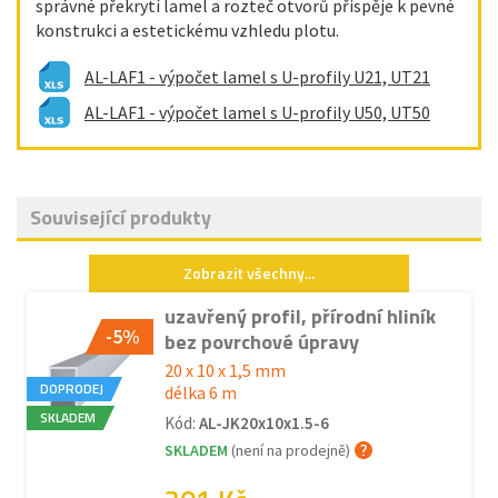
správné překrytí lamel a rozteč otvorů přispěje k pevné
konstrukci a estetickému vzhledu plotu.
AL-LAF1 - výpočet lamel s U-profily U21, UT21
AL-LAF1 - výpočet lamel s U-profily U50, UT50
Související produkty
Zobrazit všechny...
uzavřený profil, přírodní hliník
-5%
bez povrchové úpravy
20 x 10 x 1,5 mm
DOPRODEJ
délka 6 m
SKLADEM
Kód:
AL-JK20x10x1.5-6
SKLADEM
(není na prodejně)