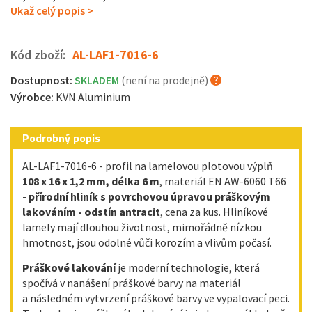
Ukaž celý popis >
Kód zboží:
AL-LAF1-7016-6
Dostupnost:
SKLADEM
(není na prodejně)
Výrobce:
KVN Aluminium
Podrobný popis
AL-LAF1-7016-6 - profil na lamelovou plotovou výplň
108 x 16 x 1,2 mm, délka 6 m
, materiál EN AW-6060 T66
-
přírodní hliník s povrchovou úpravou práškovým
lakováním - odstín antracit
, cena za kus. Hliníkové
lamely mají dlouhou životnost, mimořádně nízkou
hmotnost, jsou odolné vůči korozím a vlivům počasí.
Práškové lakování
je moderní technologie, která
spočívá v nanášení práškové barvy na materiál
a následném vytvrzení práškové barvy ve vypalovací peci.