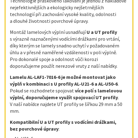
Technologie práškového lakování je jednou z nákladově
nejefektivnějších a ekologicky nejšetrnějších
technologií při zachování vysoké kvality, odolnosti
a dlouhé životnosti povrchové úpravy.
Montáž lamelových výplní usnadňují
U a UT profily
s výrazně naznačenými vodícími drážkami pro vrtání,
díky kterým se lamely snadno uchytí v požadovaném
úhlu a v přesně naměřené vzdálenosti v poli výplně.
Pro dokonalé spoje a odolnost vůči korozi
doporučujeme použít nerezové vruty z naší nabídky.
Lamelu AL-LAF1-7016-6
je možné montovat jako
výplň v kombinaci s U profily AL-U21-6 a AL-U50-6
.
Pokud se rozhodnete spojovat
více polí s lamelovou
výplní, doporučujeme využít spojovací UT profily
.
V naší nabídce najdete UT profily se šířkou 29 mm a 50
mm.
Kompatibilní U a UT profily s vodícími drážkami,
bez povrchové úpravy
: