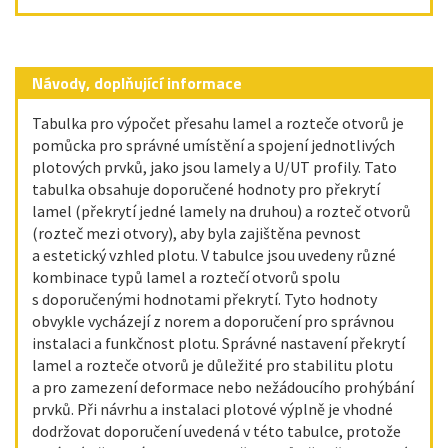
Návody, doplňující informace
Tabulka pro výpočet přesahu lamel a rozteče otvorů je
pomůcka pro správné umístění a spojení jednotlivých
plotových prvků, jako jsou lamely a U/UT profily. Tato
tabulka obsahuje doporučené hodnoty pro překrytí
lamel (překrytí jedné lamely na druhou) a rozteč otvorů
(rozteč mezi otvory), aby byla zajištěna pevnost
a estetický vzhled plotu. V tabulce jsou uvedeny různé
kombinace typů lamel a roztečí otvorů spolu
s doporučenými hodnotami překrytí. Tyto hodnoty
obvykle vycházejí z norem a doporučení pro správnou
instalaci a funkčnost plotu. Správné nastavení překrytí
lamel a rozteče otvorů je důležité pro stabilitu plotu
a pro zamezení deformace nebo nežádoucího prohýbání
prvků. Při návrhu a instalaci plotové výplně je vhodné
dodržovat doporučení uvedená v této tabulce, protože