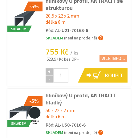
hliníkový U profil, ANTRACIT se
-5%
strukturou
20,5 x 22 x 2 mm
délka 6 m
SKLADEM
Kód:
AL-U21-7016S-6
SKLADEM
(není na prodejně)
755 Kč
/ ks
VÍCE INFO...
623.97 Kč bez DPH
+
KOUPIT
-
hliníkový U profil, ANTRACIT
-5%
hladký
50 x 22 x 2 mm
délka 6 m
SKLADEM
Kód:
AL-U50-7016-6
SKLADEM
(není na prodejně)