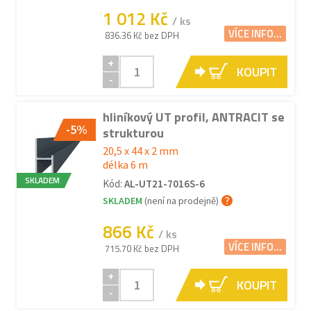
1 012 Kč
/ ks
VÍCE INFO...
836.36 Kč bez DPH
+
KOUPIT
-
hliníkový UT profil, ANTRACIT se
-5%
strukturou
20,5 x 44 x 2 mm
délka 6 m
SKLADEM
Kód:
AL-UT21-7016S-6
SKLADEM
(není na prodejně)
866 Kč
/ ks
VÍCE INFO...
715.70 Kč bez DPH
+
KOUPIT
-