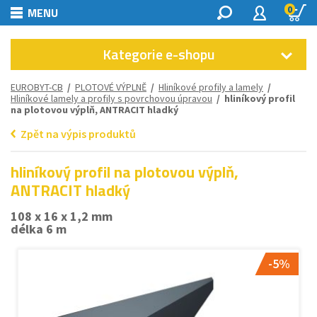
0
MENU
Kategorie e-shopu
EUROBYT-CB
/
PLOTOVÉ VÝPLNĚ
/
Hliníkové profily a lamely
/
Hliníkové lamely a profily s povrchovou úpravou
/ hliníkový profil
na plotovou výplň, ANTRACIT hladký
Zpět na výpis produktů
hliníkový profil na plotovou výplň,
ANTRACIT hladký
108 x 16 x 1,2 mm
délka 6 m
-5%