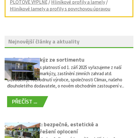
PLOTOVÉ VÝPLNĚ
/
Hliníkové profily a lamely
/
Hliníkové lamely a profily s povrchovou úpravou
Nejnovější články a aktuality
Vyřazení markýz ze sortimentu
Vážení zákazníci, s platností od 1. září 2025 vyřazujeme z naší
nabídky výsuvné markýzy, zastínění zimních zahrad atd.
Důvodem je rozhodnutí výrobce, společnosti Climax, našeho
dlouholetého dodavatele, o novém obchodním zastoupení v...
PŘEČÍST ...
Hliníkový plot: bezpečné, estetické a
bezúdržbové řešení oplocení