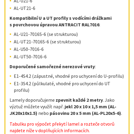
AL-U21-6
AL-UT21-6
Kompatibilní U a UT profily s vodícími drážkami
s povrchovou úpravou ANTRACIT RAL7016
:
AL-U21-7016S-6 (se strukturou)
AL-UT21-7016S-6 (se strukturou)
AL-U50-7016-6
AL-UT50-7016-6
Doporučené samořezné nerezové vruty
:
E1-4S4.2 (zápustné, vhodné pro uchycení do U-profilu)
E1-3S4.2 (půlkulaté, vhodné pro uchycení do UT
profilu)
Lamely doporučujeme
zpevnit každé 2 metry
. Jako
výztuž můžete využít např.
jekl 20 x 10 x 1,5 mm (AL-
JK20x10x1.5)
nebo
pásovinu 20 x 5 mm (AL-PL20x5-6)
.
Tabulku pro výpočet překytí lamel a rozteče otvorů
najdete níže v doplňujících informacích.