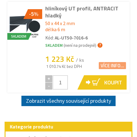
hliníkový UT profil, ANTRACIT
-5%
hladký
50 x 44 x 2 mm
délka 6 m
SKLADEM
Kód:
AL-UT50-7016-6
SKLADEM
(není na prodejně)
1 223 Kč
/ ks
VÍCE INFO...
1 010.74 Kč bez DPH
+
KOUPIT
-
Zobrazit všechny související produkty
Kategorie produktu