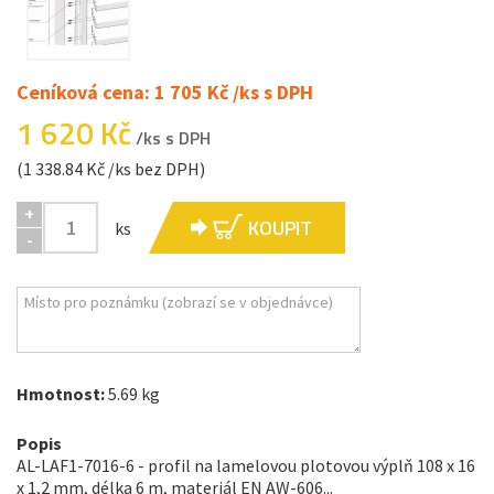
Ceníková cena: 1 705 Kč /ks s DPH
1 620 Kč
/ks s DPH
(1 338.84 Kč /ks bez DPH)
+
KOUPIT
ks
-
Hmotnost:
5.69 kg
Popis
AL-LAF1-7016-6 - profil na lamelovou plotovou výplň 108 x 16
x 1,2 mm, délka 6 m, materiál EN AW-606...