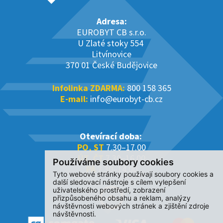
Adresa:
EUROBYT CB s.r.o.
U Zlaté stoky 554
Litvínovice
370 01 České Budějovice
Infolinka ZDARMA:
800 158 365
E-mail:
info@eurobyt-cb.cz
Otevírací doba:
PO, ST
7.30–17.00
ÚT, ČT
7.30–16.00
Používáme soubory cookies
PÁ
7.30–14.00
Tyto webové stránky používají soubory cookies a
další sledovací nástroje s cílem vylepšení
uživatelského prostředí, zobrazení
přizpůsobeného obsahu a reklam, analýzy
návštěvnosti webových stránek a zjištění zdroje
návštěvnosti.