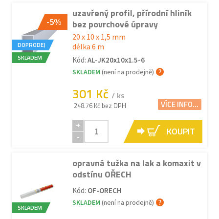
uzavřený profil, přírodní hliník
-5%
bez povrchové úpravy
20 x 10 x 1,5 mm
DOPRODEJ
délka 6 m
SKLADEM
Kód:
AL-JK20x10x1.5-6
SKLADEM
(není na prodejně)
301 Kč
/ ks
VÍCE INFO...
248.76 Kč bez DPH
+
KOUPIT
-
opravná tužka na lak a komaxit v
odstínu OŘECH
Kód:
OF-ORECH
SKLADEM
(není na prodejně)
SKLADEM