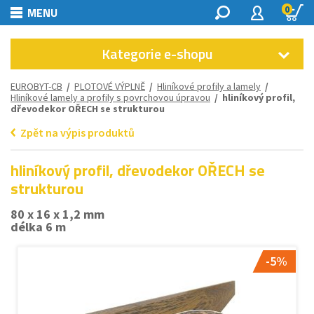
0
MENU
Kategorie e-shopu
EUROBYT-CB
/
PLOTOVÉ VÝPLNĚ
/
Hliníkové profily a lamely
/
Hliníkové lamely a profily s povrchovou úpravou
/ hliníkový profil,
dřevodekor OŘECH se strukturou
Zpět na výpis produktů
hliníkový profil, dřevodekor OŘECH se
strukturou
80 x 16 x 1,2 mm
délka 6 m
-5%