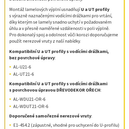
Montáž lamelových výplní usnadňují
U a UT profily
s výrazně naznačenými vodícími drážkami pro vrtání,
díky kterým se lamely snadno uchytí v požadovaném
úhlu a v přesně naměřené vzdálenosti v poli výplně.
Pro dokonalý spoj a odolnost vůči korozi doporučujeme
použít nerezové vruty z naší nabídky.
Kompatibilní U a UT profily s vodícími drážkami,
bez povrchové úpravy
:
AL-U21-6
AL-UT21-6
Kompatibilní U a UT profily s vodícími drážkami
s povrchovou úpravou DŘEVODEKOR OŘECH
:
AL-WDU21-OR-6
AL-WDUT21-OR-6
Doporučené samořezné nerezové vruty
:
E1-4S4.2 (zápustné, vhodné pro uchycení do U-profilu)