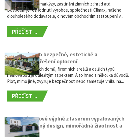
nabídky výsuvné markýzy, zastínění zimních zahrad atd.
Důvodem je rozhodnutí výrobce, společnosti Climax, našeho
dlouholetého dodavatele, o novém obchodním zastoupení v...
PŘEČÍST ...
Hliníkový plot: bezpečné, estetické a
bezúdržbové řešení oplocení
Oplocení rodinných domů, firemních areálů a dalších typů
nemovitostí je důležitým aspektem. A to hned z několika důvodů.
Plot, mimo jiné, zvyšuje bezpečnost nebo zamezuje vniku na...
PŘEČÍST ...
Moderní plotové výplně z laserem vypalovaných
kovů: výjimečný design, mimořádná životnost a
žádná údržba