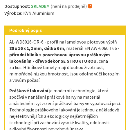
Dostupnost:
SKLADEM
(není na prodejně)
Výrobce:
KVN Aluminium
Podrobný popis
AL-WD8016-OR-6 - profil na lamelovou plotovou výplň
80 x 16 x 1,2 mm, délka 6 m
, materiál EN AW-6060 T66 -
přírodní hliník s povrchovou úpravou práškovým
lakováním - dřevodekor SE STRUKTUROU
, cena
za kus. Hliníkové lamely mají dlouhou životnost,
mimořádně nízkou hmotnost, jsou odolné vůči korozím
a vlivům počasí.
Práškové lakování
je moderní technologie, která
spočívá v nanášení práškové barvy na materiál
a následném vytvrzení práškové barvy ve vypalovací peci.
Technologie práškového lakování je jednou z nákladově
nejefektivnějších a ekologicky nejšetrnějších
technologií při zachování vysoké kvality, odolnosti
a dlouhé životnosti povrchové úpravy.