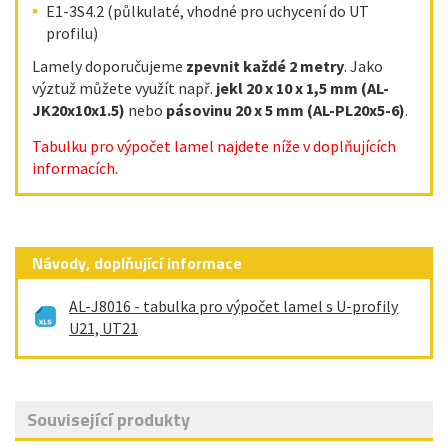
E1-3S4.2 (půlkulaté, vhodné pro uchycení do UT
profilu)
Lamely doporučujeme
zpevnit každé 2 metry
. Jako
výztuž můžete využít např.
jekl 20 x 10 x 1,5 mm (AL-
JK20x10x1.5)
nebo
pásovinu 20 x 5 mm (AL-PL20x5-6)
.
Tabulku pro výpočet lamel najdete níže v doplňujících
informacích.
Návody, doplňující informace
AL-J8016 - tabulka pro výpočet lamel s U-profily
U21, UT21
Související produkty