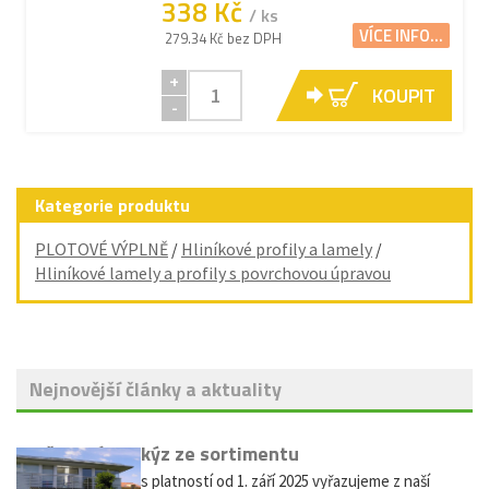
338 Kč
/ ks
VÍCE INFO...
279.34 Kč bez DPH
+
KOUPIT
-
Kategorie produktu
PLOTOVÉ VÝPLNĚ
/
Hliníkové profily a lamely
/
Hliníkové lamely a profily s povrchovou úpravou
Nejnovější články a aktuality
Vyřazení markýz ze sortimentu
Vážení zákazníci, s platností od 1. září 2025 vyřazujeme z naší