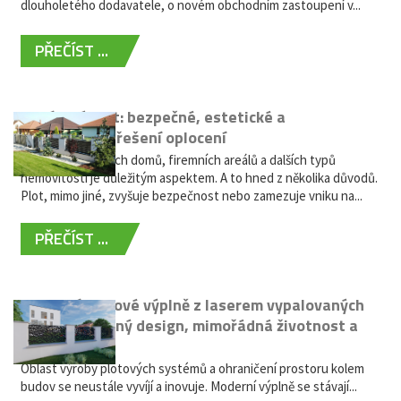
dlouholetého dodavatele, o novém obchodním zastoupení v...
PŘEČÍST ...
Hliníkový plot: bezpečné, estetické a
bezúdržbové řešení oplocení
Oplocení rodinných domů, firemních areálů a dalších typů
nemovitostí je důležitým aspektem. A to hned z několika důvodů.
Plot, mimo jiné, zvyšuje bezpečnost nebo zamezuje vniku na...
PŘEČÍST ...
Moderní plotové výplně z laserem vypalovaných
kovů: výjimečný design, mimořádná životnost a
žádná údržba
Oblast výroby plotových systémů a ohraničení prostoru kolem
budov se neustále vyvíjí a inovuje. Moderní výplně se stávají...