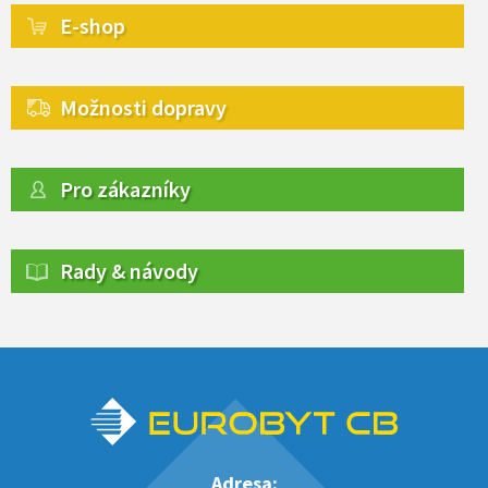
E-shop
Možnosti dopravy
Pro zákazníky
Rady & návody
Adresa: