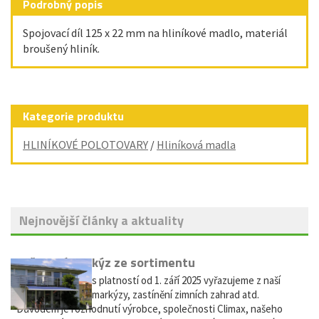
Podrobný popis
Spojovací díl 125 x 22 mm na hliníkové madlo, materiál
broušený hliník.
Kategorie produktu
HLINÍKOVÉ POLOTOVARY
/
Hliníková madla
Nejnovější články a aktuality
Vyřazení markýz ze sortimentu
Vážení zákazníci, s platností od 1. září 2025 vyřazujeme z naší
nabídky výsuvné markýzy, zastínění zimních zahrad atd.
Důvodem je rozhodnutí výrobce, společnosti Climax, našeho