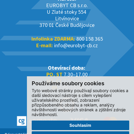
EUROBYT CB s.r.o.
U Zlaté stoky 554
Litvínovice
370 01 České Budějovice
Infolinka ZDARMA:
800 158 365
E-mail:
info@eurobyt-cb.cz
Otevírací doba:
PO, ST
7.30–17.00
ÚT, ČT
7.30–16.00
Používáme soubory cookies
PÁ
7.30–14.00
Tyto webové stránky používají soubory cookies a
další sledovací nástroje s cílem vylepšení
uživatelského prostředí, zobrazení
přizpůsobeného obsahu a reklam, analýzy
návštěvnosti webových stránek a zjištění zdroje
návštěvnosti.
Souhlasím