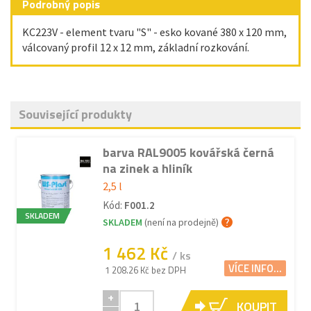
Podrobný popis
KC223V - element tvaru "S" - esko kované 380 x 120 mm,
válcovaný profil 12 x 12 mm, základní rozkování.
Související produkty
barva RAL9005 kovářská černá
na zinek a hliník
2,5 l
Kód:
F001.2
SKLADEM
SKLADEM
(není na prodejně)
1 462 Kč
/ ks
VÍCE INFO...
1 208.26 Kč bez DPH
+
KOUPIT