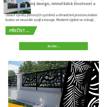
kovů: výjimečný design, mimořádná životnost a
žádná údržba
Oblast výroby plotových systémů a ohraničení prostoru kolem
budov se neustále vyvíjí a inovuje. Moderní výplně se stávají...
PŘEČÍST ...
Archiv ...