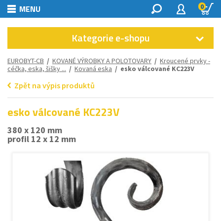
0
MENU
Kategorie e-shopu
EUROBYT-CB
/
KOVANÉ VÝROBKY A POLOTOVARY
/
Kroucené prvky -
céčka, eska, šišky ...
/
Kovaná eska
/ esko válcované KC223V
Zpět na výpis produktů
esko válcované KC223V
380 x 120 mm
profil 12 x 12 mm