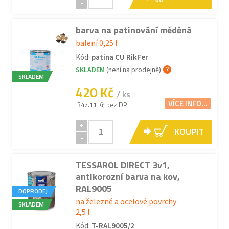
-
barva na patinování měděná
balení 0,25 l
Kód:
patina CU RikFer
SKLADEM
(není na prodejně)
SKLADEM
420 Kč
/ ks
VÍCE INFO...
347.11 Kč bez DPH
+
KOUPIT
-
TESSAROL DIRECT 3v1,
antikorozní barva na kov,
RAL9005
DOPRODEJ
na železné a ocelové povrchy
SKLADEM
2,5 l
Kód:
T-RAL9005/2