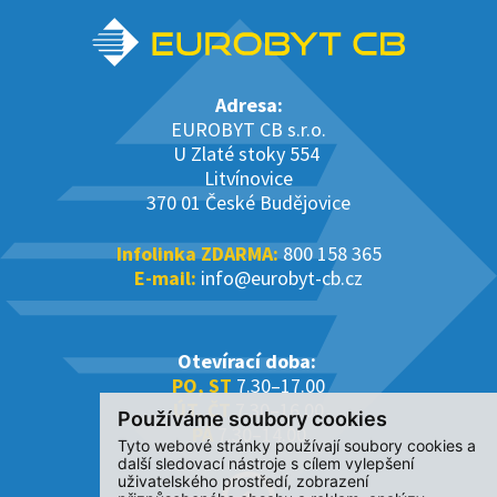
Adresa:
EUROBYT CB s.r.o.
U Zlaté stoky 554
Litvínovice
370 01 České Budějovice
Infolinka ZDARMA:
800 158 365
E-mail:
info@eurobyt-cb.cz
Otevírací doba:
PO, ST
7.30–17.00
ÚT, ČT
7.30–16.00
Používáme soubory cookies
PÁ
7.30–14.00
Tyto webové stránky používají soubory cookies a
další sledovací nástroje s cílem vylepšení
uživatelského prostředí, zobrazení