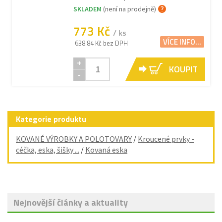
SKLADEM
(není na prodejně)
773 Kč
/ ks
VÍCE INFO...
638.84 Kč bez DPH
+
KOUPIT
-
Kategorie produktu
KOVANÉ VÝROBKY A POLOTOVARY
/
Kroucené prvky -
céčka, eska, šišky ...
/
Kovaná eska
Nejnovější články a aktuality