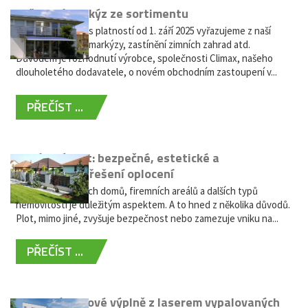
Vyřazení markýz ze sortimentu
Vážení zákazníci, s platností od 1. září 2025 vyřazujeme z naší
nabídky výsuvné markýzy, zastínění zimních zahrad atd.
Důvodem je rozhodnutí výrobce, společnosti Climax, našeho
dlouholetého dodavatele, o novém obchodním zastoupení v...
PŘEČÍST ...
Hliníkový plot: bezpečné, estetické a
bezúdržbové řešení oplocení
Oplocení rodinných domů, firemních areálů a dalších typů
nemovitostí je důležitým aspektem. A to hned z několika důvodů.
Plot, mimo jiné, zvyšuje bezpečnost nebo zamezuje vniku na...
PŘEČÍST ...
Moderní plotové výplně z laserem vypalovaných