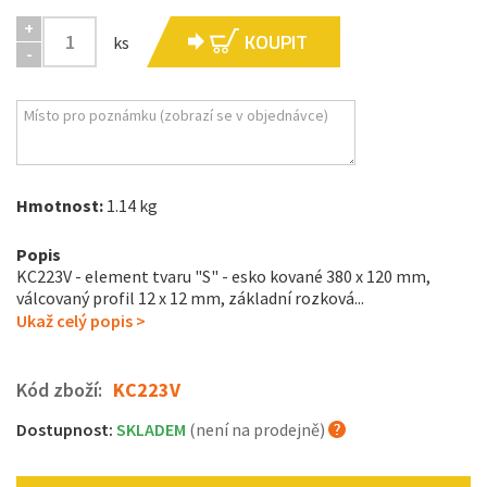
+
KOUPIT
ks
-
Hmotnost:
1.14 kg
Popis
KC223V - element tvaru "S" - esko kované 380 x 120 mm,
válcovaný profil 12 x 12 mm, základní rozková...
Ukaž celý popis >
Kód zboží:
KC223V
Dostupnost:
SKLADEM
(není na prodejně)