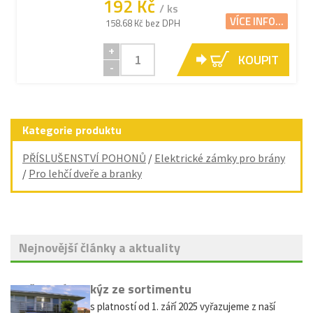
192 Kč
/ ks
VÍCE INFO...
158.68 Kč bez DPH
+
KOUPIT
-
Kategorie produktu
PŘÍSLUŠENSTVÍ POHONŮ
/
Elektrické zámky pro brány
/
Pro lehčí dveře a branky
Nejnovější články a aktuality
Vyřazení markýz ze sortimentu
Vážení zákazníci, s platností od 1. září 2025 vyřazujeme z naší