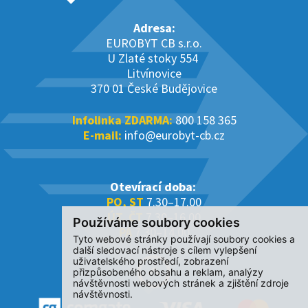
Adresa:
EUROBYT CB s.r.o.
U Zlaté stoky 554
Litvínovice
370 01 České Budějovice
Infolinka ZDARMA:
800 158 365
E-mail:
info@eurobyt-cb.cz
Otevírací doba:
PO, ST
7.30–17.00
ÚT, ČT
7.30–16.00
Používáme soubory cookies
PÁ
7.30–14.00
Tyto webové stránky používají soubory cookies a
další sledovací nástroje s cílem vylepšení
uživatelského prostředí, zobrazení
přizpůsobeného obsahu a reklam, analýzy
návštěvnosti webových stránek a zjištění zdroje
návštěvnosti.