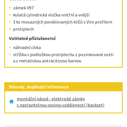
zámek V97
kulatá cylindrická vložka vnitřní a vnější
3 ks mosazných poniklovaných klíčů s Viro profilem
protiplech
Volitelné příslušenství
:
náhradní cívka
stříška s podložkou protiplechu z pozinkované oceli
a s metalickou antracitovou barvou
Návody, doplňující informace
montážní návod - elektrické zámky
s nastavitelnou osovou vzdáleností (backset)