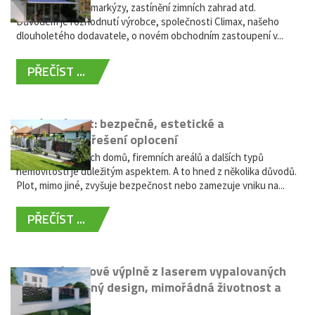
nabídky výsuvné markýzy, zastínění zimních zahrad atd.
Důvodem je rozhodnutí výrobce, společnosti Climax, našeho
dlouholetého dodavatele, o novém obchodním zastoupení v...
PŘEČÍST ...
Hliníkový plot: bezpečné, estetické a
bezúdržbové řešení oplocení
Oplocení rodinných domů, firemních areálů a dalších typů
nemovitostí je důležitým aspektem. A to hned z několika důvodů.
Plot, mimo jiné, zvyšuje bezpečnost nebo zamezuje vniku na...
PŘEČÍST ...
Moderní plotové výplně z laserem vypalovaných
kovů: výjimečný design, mimořádná životnost a
žádná údržba