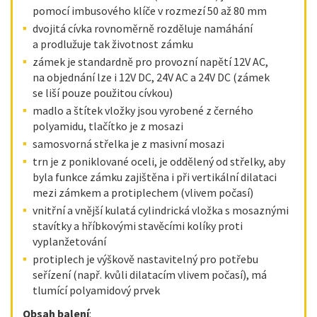
pomocí imbusového klíče v rozmezí 50 až 80 mm
dvojitá cívka rovnoměrně rozděluje namáhání
a prodlužuje tak životnost zámku
zámek je standardně pro provozní napětí 12V AC,
na objednání lze i 12V DC, 24V AC a 24V DC (zámek
se liší pouze použitou cívkou)
madlo a štítek vložky jsou vyrobené z černého
polyamidu, tlačítko je z mosazi
samosvorná střelka je z masivní mosazi
trn je z poniklované oceli, je oddělený od střelky, aby
byla funkce zámku zajištěna i při vertikální dilataci
mezi zámkem a protiplechem (vlivem počasí)
vnitřní a vnější kulatá cylindrická vložka s mosaznými
stavítky a hříbkovými stavěcími kolíky proti
vyplanžetování
protiplech je výškově nastavitelný pro potřebu
seřízení (např. kvůli dilatacím vlivem počasí), má
tlumící polyamidový prvek
Obsah balení
: