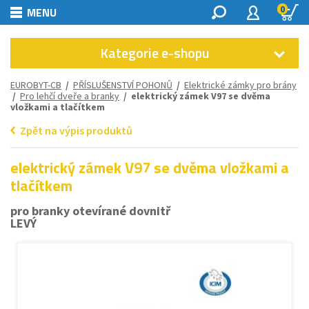
0
MENU
Kategorie e-shopu
EUROBYT-CB
/
PŘÍSLUŠENSTVÍ POHONŮ
/
Elektrické zámky pro brány
/
Pro lehčí dveře a branky
/ elektrický zámek V97 se dvěma
vložkami a tlačítkem
Zpět na výpis produktů
elektrický zámek V97 se dvěma vložkami a
tlačítkem
pro branky otevírané dovnitř
LEVÝ