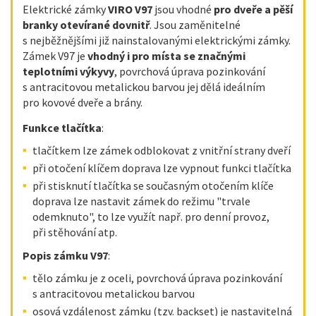
Elektrické zámky
VIRO V97
jsou vhodné
pro dveře a pěší
branky otevírané dovnitř
. Jsou zaměnitelné
s nejběžnějšími již nainstalovanými elektrickými zámky.
Zámek V97 je
vhodný i pro místa se značnými
teplotními výkyvy
, povrchová úprava pozinkování
s antracitovou metalickou barvou jej dělá ideálním
pro kovové dveře a brány.
Funkce tlačítka
:
tlačítkem lze zámek odblokovat z vnitřní strany dveří
při otočení klíčem doprava lze vypnout funkci tlačítka
při stisknutí tlačítka se současným otočením klíče
doprava lze nastavit zámek do režimu "trvale
odemknuto", to lze využít např. pro denní provoz,
při stěhování atp.
Popis zámku V97
:
tělo zámku je z oceli, povrchová úprava pozinkování
s antracitovou metalickou barvou
osová vzdálenost zámku (tzv. backset) je nastavitelná