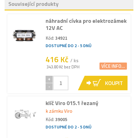
Související produkty
náhradní cívka pro elektrozámek
12V AC
Kód:
34921
DOSTUPNÉ DO 2 - 5 DNŮ
416 Kč
/ ks
VÍCE INFO...
343.80 Kč bez DPH
+
KOUPIT
-
klíč Viro 015.1 řezaný
k zámku Viro
Kód:
39005
DOSTUPNÉ DO 2 - 5 DNŮ