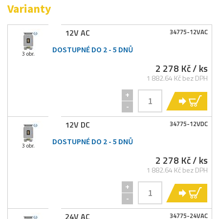
Varianty
12V AC
34775-
12VAC
DOSTUPNÉ DO 2 - 5 DNŮ
3 obr.
2 278 Kč
/ ks
1 882.64 Kč bez DPH
+
KO
-
12V DC
34775-
12VDC
DOSTUPNÉ DO 2 - 5 DNŮ
3 obr.
2 278 Kč
/ ks
1 882.64 Kč bez DPH
+
KO
-
24V AC
34775-
24VAC