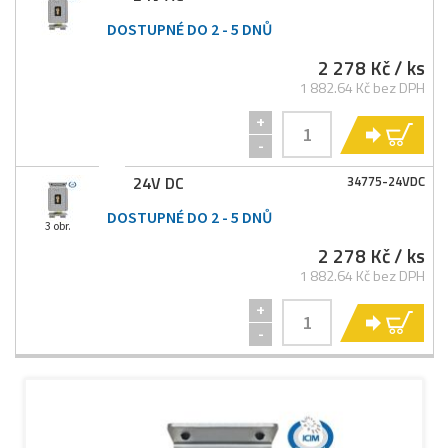
DOSTUPNÉ DO 2 - 5 DNŮ
2 278 Kč
/ ks
1 882.64 Kč bez DPH
+
KO
-
24V DC
34775-
24VDC
DOSTUPNÉ DO 2 - 5 DNŮ
3 obr.
2 278 Kč
/ ks
1 882.64 Kč bez DPH
+
KO
-