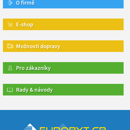
O firmě
E-shop
Možnosti dopravy
Pro zákazníky
Rady & návody