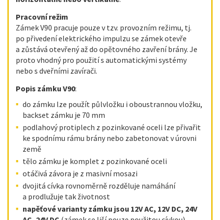
Pracovní režim
Zámek V90 pracuje pouze v tzv. provozním režimu, tj.
po přivedení elektrického impulzu se zámek otevře
a zůstává otevřený až do opětovného zavření brány. Je
proto vhodný pro použití s automatickými systémy
nebo s dveřními zavírači.
Popis zámku V90
:
do zámku lze použít půlvložku i oboustrannou vložku,
backset zámku je 70 mm
podlahový protiplech z pozinkované oceli lze přivařit
ke spodnímu rámu brány nebo zabetonovat v úrovni
země
tělo zámku je komplet z pozinkované oceli
otáčivá závora je z masivní mosazi
dvojitá cívka rovnoměrně rozděluje namáhání
a prodlužuje tak životnost
napěťové varianty zámku jsou 12V AC, 12V DC, 24V
AC, 24V DC
(zámek se liší pouze použitou cívkou)