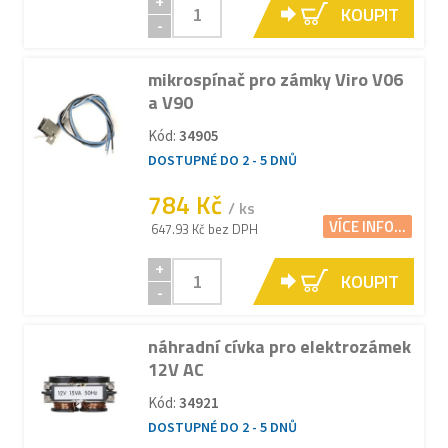
+
KOUPIT
-
mikrospínač pro zámky Viro V06
a V90
Kód:
34905
DOSTUPNÉ DO 2 - 5 DNŮ
784 Kč
/ ks
VÍCE INFO...
647.93 Kč bez DPH
+
KOUPIT
-
náhradní cívka pro elektrozámek
12V AC
Kód:
34921
DOSTUPNÉ DO 2 - 5 DNŮ