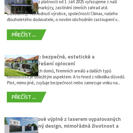
Vážení zákazníci, s platností od 1. září 2025 vyřazujeme z naší
nabídky výsuvné markýzy, zastínění zimních zahrad atd.
Důvodem je rozhodnutí výrobce, společnosti Climax, našeho
dlouholetého dodavatele, o novém obchodním zastoupení v...
PŘEČÍST ...
Hliníkový plot: bezpečné, estetické a
bezúdržbové řešení oplocení
Oplocení rodinných domů, firemních areálů a dalších typů
nemovitostí je důležitým aspektem. A to hned z několika důvodů.
Plot, mimo jiné, zvyšuje bezpečnost nebo zamezuje vniku na...
PŘEČÍST ...
Moderní plotové výplně z laserem vypalovaných
kovů: výjimečný design, mimořádná životnost a
žádná údržba