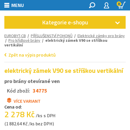
0
MENU
Kategorie e-shopu
EUROBYT-CB
/
PŘÍSLUŠENSTVÍ POHONŮ
/
Elektrické zámky pro brány
/
Pro křídlové brány
/ elektrický zámek V90 se stříškou
vertikální
Zpět na výpis produktů
elektrický zámek V90 se stříškou vertikální
pro brány otevírané ven
Kód zboží:
34775
VÍCE VARIANT
Cena od:
2 278 Kč
/ks s DPH
(1 882.64 Kč /ks bez DPH)