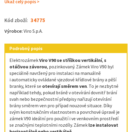
Ukaž celý popis >
Kód zboží:
34775
Výrobce:
Viro S.p.A.
Podrobný popis
Elektrozámek
Viro V90 se stříškou vertikální
,
s
otáčivou závorou
,
pozinkovaný. Zámek Viro V90 byl
speciálně navržený pro instalaci na manuálně
i automaticky ovládané vjezdové křídlové brány a pěší
branky, které se
otevírají směrem ven
. To je nezbytné
například tehdy, pokud bráně v otevírání dovnitř brání
svah nebo bezpečnostní předpisy nařizují otevírání
brány směrem ven pro případ nouzové situace. Díky
svým konstrukčním vlastnostem a povrchové úpravě je
zámek V90 ideální pro použití i ve venkovním prostředí
se značnými teplotními rozdíly. Zámek
lze instalovat
horizontálně
nebo vertikálně
.