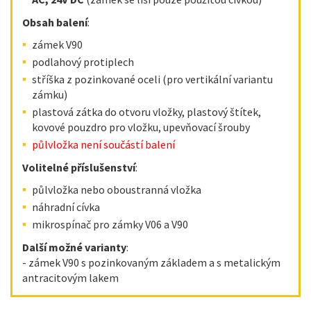
Obsah balení
:
zámek V90
podlahový protiplech
stříška z pozinkované oceli (pro vertikální variantu
zámku)
plastová zátka do otvoru vložky, plastový štítek,
kovové pouzdro pro vložku, upevňovací šrouby
půlvložka není součástí balení
Volitelné příslušenství
:
půlvložka nebo oboustranná vložka
náhradní cívka
mikrospínač pro zámky V06 a V90
Další možné varianty
:
- zámek V90 s pozinkovaným základem a s metalickým
antracitovým lakem