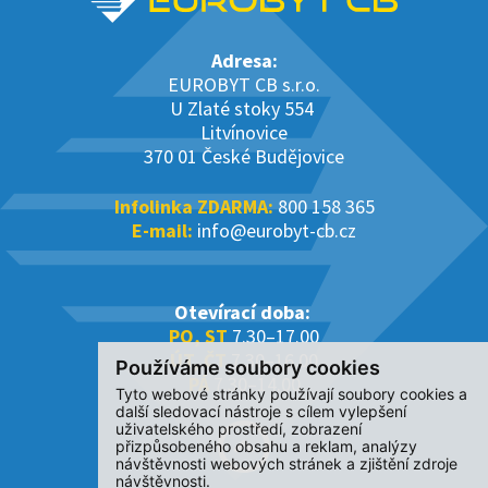
Adresa:
EUROBYT CB s.r.o.
U Zlaté stoky 554
Litvínovice
370 01 České Budějovice
Infolinka ZDARMA:
800 158 365
E-mail:
info@eurobyt-cb.cz
Otevírací doba:
PO, ST
7.30–17.00
ÚT, ČT
7.30–16.00
Používáme soubory cookies
PÁ
7.30–14.00
Tyto webové stránky používají soubory cookies a
další sledovací nástroje s cílem vylepšení
uživatelského prostředí, zobrazení
přizpůsobeného obsahu a reklam, analýzy
návštěvnosti webových stránek a zjištění zdroje
návštěvnosti.