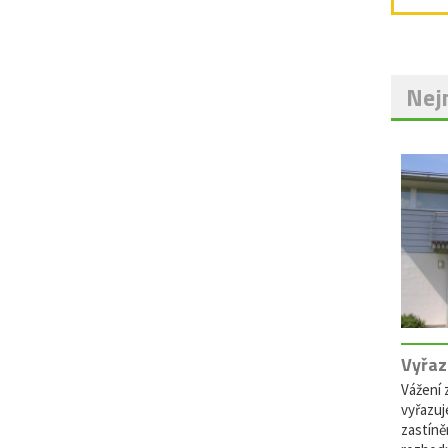
Nejn
Vyřaz
Vážení z
vyřazuj
zastíně