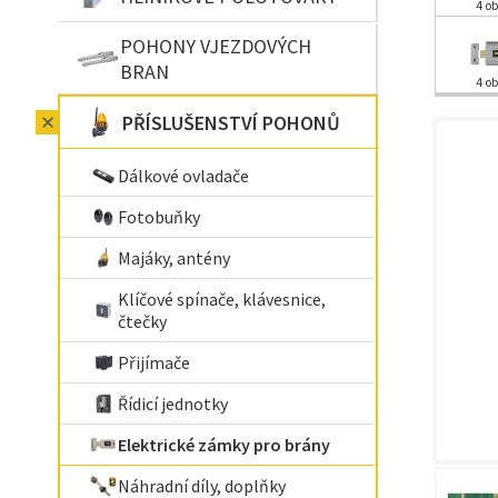
4 ob
POHONY VJEZDOVÝCH
BRAN
4 ob
PŘÍSLUŠENSTVÍ POHONŮ
Dálkové ovladače
Fotobuňky
Majáky, antény
Klíčové spínače, klávesnice,
čtečky
Přijímače
Řídicí jednotky
Elektrické zámky pro brány
Náhradní díly, doplňky