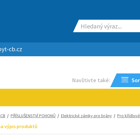
yt-cb.cz
Navštivte také:
Sor
-CB
/
PŘÍSLUŠENSTVÍ POHONŮ
/
Elektrické zámky pro brány
/
Pro křídlov
na výpis produktů