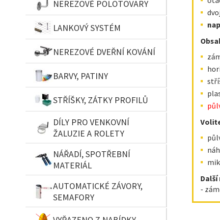
NEREZOVÉ POLOTOVARY
dvo
nap
LANKOVÝ SYSTÉM
Obsah
NEREZOVÉ DVEŘNÍ KOVÁNÍ
zám
hor
BARVY, PATINY
stř
pla
STŘÍŠKY, ZÁTKY PROFILŮ
půl
DÍLY PRO VENKOVNÍ
Volit
ŽALUZIE A ROLETY
půl
náh
NÁŘADÍ, SPOTŘEBNÍ
mik
MATERIÁL
Další
AUTOMATICKÉ ZÁVORY,
- zám
SEMAFORY
VYŘAZENO Z NABÍDKY