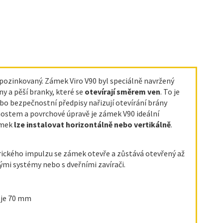
pozinkovaný. Zámek Viro V90 byl speciálně navržený
y a pěší branky, které se
otevírají směrem ven
. To je
bo bezpečnostní předpisy nařizují otevírání brány
ostem a povrchové úpravě je zámek V90 ideální
ámek
lze instalovat horizontálně
nebo vertikálně
.
trického impulzu se zámek otevře a zůstává otevřený až
ými systémy nebo s dveřními zavírači.
 je 70 mm