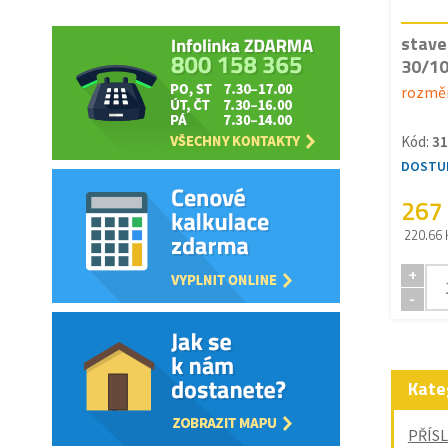
stave
30/1
rozměr
Kód:
31
DOSTUP
267
220.66 
+
-
Kate
PŘÍS