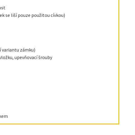
ost
k se liší pouze použitou cívkou)
í variantu zámku)
 vložku, upevňovací šrouby
akem