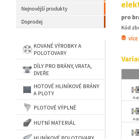
elek
Nejnovější produkty
pro br
Doprodej
Kód zbo
VÍCE
KOVANÉ VÝROBKY A
POLOTOVARY
Varia
DÍLY PRO BRÁNY, VRATA,
DVEŘE
HOTOVÉ HLINÍKOVÉ BRÁNY
A PLOTY
4 ob
PLOTOVÉ VÝPLNĚ
4 ob
HUTNÍ MATERIÁL
HLINÍKOVÉ POLOTOVARY