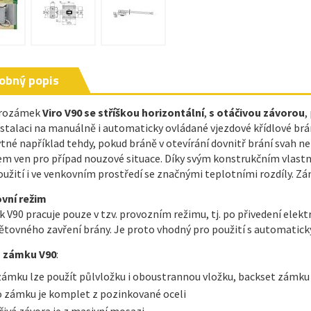
obný popis
trozámek
Viro V90 se stříškou horizontální
,
s otáčivou závorou
,
nstalaci na manuálně i automaticky ovládané vjezdové křídlové brán
tné například tehdy, pokud bráně v otevírání dovnitř brání svah ne
m ven pro případ nouzové situace. Díky svým konstrukčním vlastn
oužití i ve venkovním prostředí se značnými teplotními rozdíly. Z
vní režim
 V90 pracuje pouze v tzv. provozním režimu, tj. po přivedení elek
ětovného zavření brány. Je proto vhodný pro použití s automatick
s zámku V90
:
zámku lze použít půlvložku i oboustrannou vložku, backset zámku
o zámku je komplet z pozinkované oceli
čivá závora je z masivní mosazi