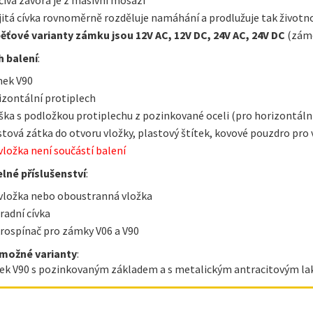
jitá cívka rovnoměrně rozděluje namáhání a prodlužuje tak životn
ěťové varianty zámku jsou 12V AC, 12V DC, 24V AC, 24V DC
(záme
 balení
:
ek V90
izontální protiplech
íška s podložkou protiplechu z pozinkované oceli (pro horizontáln
stová zátka do otvoru vložky, plastový štítek, kovové pouzdro pro
vložka není součástí balení
elné příslušenství
:
vložka nebo oboustranná vložka
radní cívka
rospínač pro zámky V06 a V90
 možné varianty
:
ek V90 s pozinkovaným základem a s metalickým antracitovým l