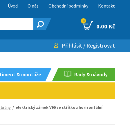
Úvod
O nás
Obchodní podmínky
Kontakt
0
0.00 Kč
Přihlásit
/
Registrovat
timent & montáže
Rady & návody
é brány
/ elektrický zámek V90 se stříškou horizontální