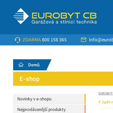
ZDARMA
800 158 365
info@eurob
Domů
E-shop
EUROBYT
Novinky v e-shopu
Zpět 
Nejprodávanější produkty