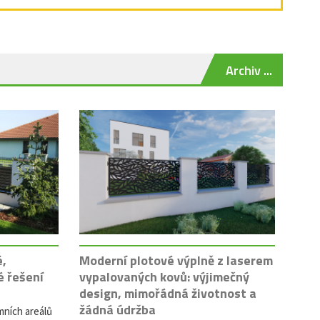
Archiv ...
é,
Moderní plotové výplně z laserem
é řešení
vypalovaných kovů: výjimečný
design, mimořádná životnost a
žádná údržba
mních areálů