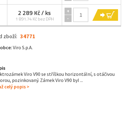
+
2 289 Kč
/ ks
KOUPIT
-
1 891.74 Kč bez DPH
d zboží:
34771
robce:
Viro S.p.A.
pis
ktrozámek Viro V90 se stříškou horizontální, s otáčivou
orou, pozinkovaný. Zámek Viro V90 byl ...
ž celý popis >