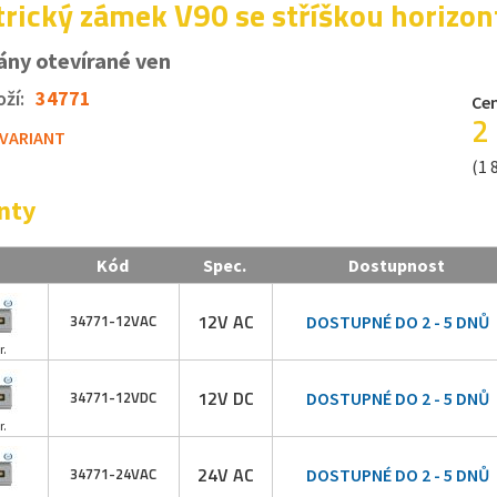
trický zámek V90 se stříškou horizon
ány otevírané ven
ží:
34771
Cen
2
 VARIANT
(1 
nty
Kód
Spec.
Dostupnost
12V AC
34771-
12VAC
DOSTUPNÉ DO 2 - 5 DNŮ
r.
12V DC
34771-
12VDC
DOSTUPNÉ DO 2 - 5 DNŮ
r.
24V AC
34771-
24VAC
DOSTUPNÉ DO 2 - 5 DNŮ