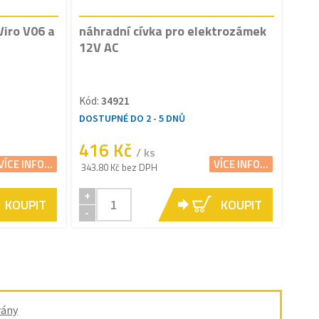
Viro V06 a
náhradní cívka pro elektrozámek
12V AC
Kód:
34921
DOSTUPNÉ DO 2 - 5 DNŮ
416 Kč
/ ks
VÍCE INFO...
VÍCE INFO...
343.80 Kč bez DPH
+
KOUPIT
KOUPIT
-
rány