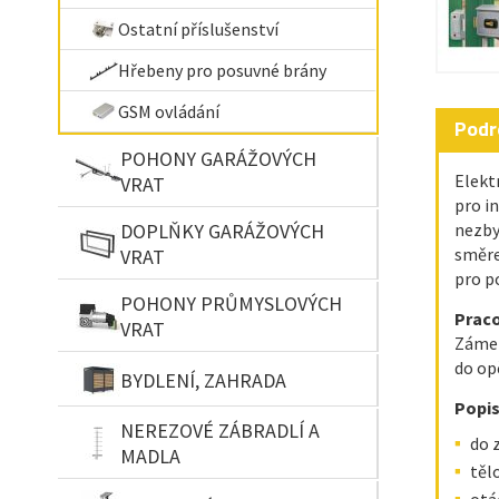
Ostatní příslušenství
Hřebeny pro posuvné brány
GSM ovládání
Podr
POHONY GARÁŽOVÝCH
Elek
VRAT
pro i
nezby
DOPLŇKY GARÁŽOVÝCH
směre
VRAT
pro p
POHONY PRŮMYSLOVÝCH
Praco
VRAT
Zámek
do op
BYDLENÍ, ZAHRADA
Popi
NEREZOVÉ ZÁBRADLÍ A
do 
MADLA
těl
otá