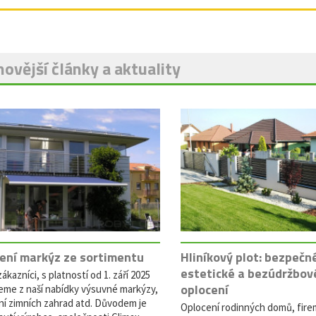
ovější články a aktuality
ení markýz ze sortimentu
Hliníkový plot: bezpečn
estetické a bezúdržbov
ákazníci, s platností od 1. září 2025
oplocení
eme z naší nabídky výsuvné markýzy,
ní zimních zahrad atd. Důvodem je
Oplocení rodinných domů, fire