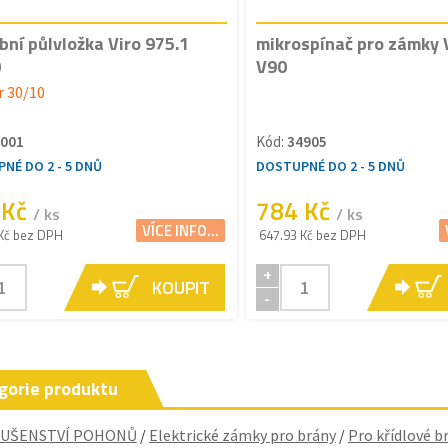
bní půlvložka Viro 975.1
mikrospínač pro zámky 
0
V90
 30/10
001
Kód:
34905
NÉ DO 2 - 5 DNŮ
DOSTUPNÉ DO 2 - 5 DNŮ
 Kč
784 Kč
/ ks
/ ks
VÍCE INFO...
Kč bez DPH
647.93 Kč bez DPH
+
KOUPIT
-
gorie produktu
LUŠENSTVÍ POHONŮ
/
Elektrické zámky pro brány
/
Pro křídlové b