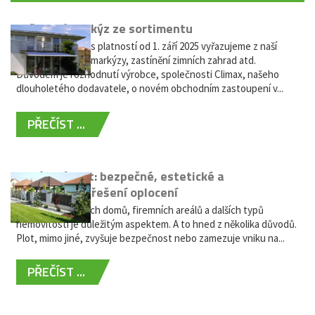
Vyřazení markýz ze sortimentu
Vážení zákazníci, s platností od 1. září 2025 vyřazujeme z naší
nabídky výsuvné markýzy, zastínění zimních zahrad atd.
Důvodem je rozhodnutí výrobce, společnosti Climax, našeho
dlouholetého dodavatele, o novém obchodním zastoupení v...
PŘEČÍST ...
Hliníkový plot: bezpečné, estetické a
bezúdržbové řešení oplocení
Oplocení rodinných domů, firemních areálů a dalších typů
nemovitostí je důležitým aspektem. A to hned z několika důvodů.
Plot, mimo jiné, zvyšuje bezpečnost nebo zamezuje vniku na...
PŘEČÍST ...