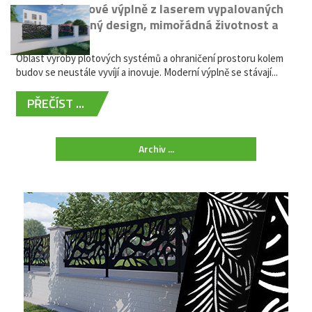
Moderní plotové výplně z laserem vypalovaných
kovů: výjimečný design, mimořádná životnost a
žádná údržba
Oblast výroby plotových systémů a ohraničení prostoru kolem
budov se neustále vyvíjí a inovuje. Moderní výplně se stávají...
PŘEČÍST ...
Archiv ...