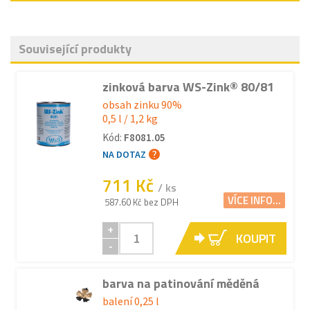
Související produkty
zinková barva WS-Zink® 80/81
obsah zinku 90%
0,5 l / 1,2 kg
Kód:
F8081.05
NA DOTAZ
711 Kč
/ ks
VÍCE INFO...
587.60 Kč bez DPH
+
KOUPIT
-
barva na patinování měděná
balení 0,25 l