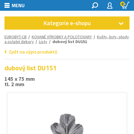
0
MENU
Kategorie e-shopu
EUROBYT-CB
/
KOVANÉ VÝROBKY A POLOTOVARY
/
Květy, listy, plody
a ostatní dekory
/
Listy
/ dubový list DU151
Zpět na výpis produktů
dubový list DU151
145 x 75 mm
tl. 2 mm