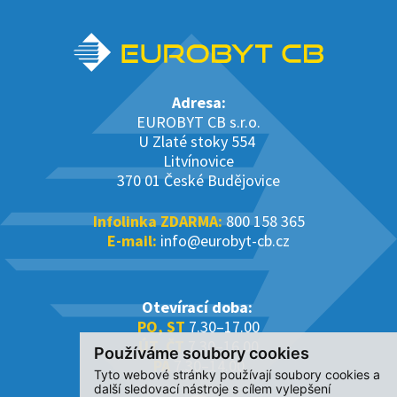
Adresa:
EUROBYT CB s.r.o.
U Zlaté stoky 554
Litvínovice
370 01 České Budějovice
Infolinka ZDARMA:
800 158 365
E-mail:
info@eurobyt-cb.cz
Otevírací doba:
PO, ST
7.30–17.00
ÚT, ČT
7.30–16.00
Používáme soubory cookies
PÁ
7.30–14.00
Tyto webové stránky používají soubory cookies a
další sledovací nástroje s cílem vylepšení