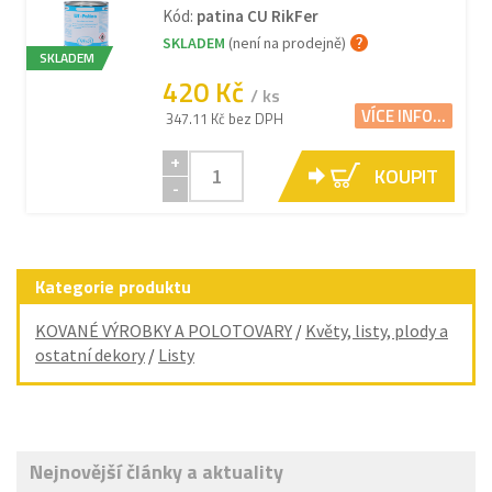
Kód:
patina CU RikFer
SKLADEM
(není na prodejně)
SKLADEM
420 Kč
/ ks
VÍCE INFO...
347.11 Kč bez DPH
+
KOUPIT
-
Kategorie produktu
KOVANÉ VÝROBKY A POLOTOVARY
/
Květy, listy, plody a
ostatní dekory
/
Listy
Nejnovější články a aktuality